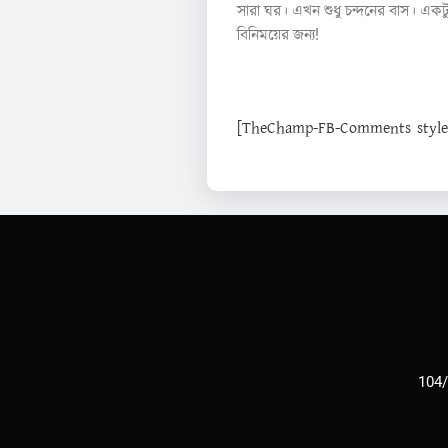
সারা ঘর। এখন শুধু চন্দনের বাস। একট
বিনিময়ের জন্য!
[TheChamp-FB-Comments style="
104/