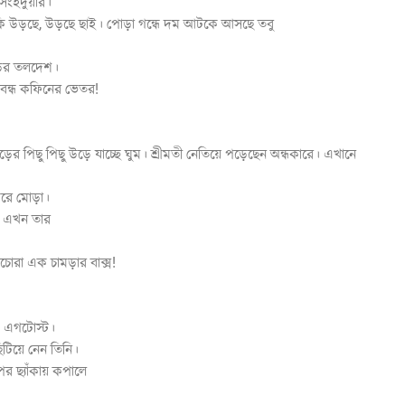
িংহদুয়ার।
ুলকি উড়ছে, উড়ছে ছাই। পোড়া গন্ধে দম আটকে আসছে তবু
াঁড়ির তলদেশ।
 বন্ধ কফিনের ভেতর!
ুড়ের পিছু পিছু উড়ে যাচ্ছে ঘুম। শ্রীমতী নেতিয়ে পড়েছেন অন্ধকারে। এখানে
দরে মোড়া।
। এখন তার
ঙাচোরা এক চামড়ার বাক্স!
 এগটোস্ট।
িটিয়ে নেন তিনি।
র ছ্যাঁকায় কপালে