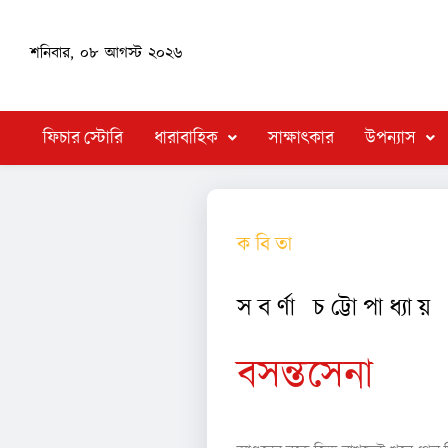
শনিবার, ০৮ আগস্ট ২০২৬
ফিচার স্টোরি
ধারাবাহিক
সাক্ষাৎকার
উপন্যাস
ক বি তা
স ব র্ণা চ ট্টো পা ধ্যা য়
বসন্তসেনা
১.