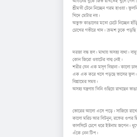
আগুনের বুকে জিভ রাখতেই খুলে গেল স
শ্রীমতী টেনে নিচ্ছেন গরম হাওয়া। ফ
খিদে মেটার নয়।
অভুক্ত কাঙালের মতো চেটে নিচ্ছেন হ
চোখের গভীরে খাদ। ক্রমশ ঢুকে পড়ছি
২.
দরজা বন্ধ হল। মাথায় অসহ্য ব্যথা। বাদ
কোন জিরো ওয়াটের বাল্ব নেই।
শরীর যেন এক মসৃণ বিছানা। কালো চা
এক এক করে খসে পড়ছে ভাসের ফুল
বিশ্রামের সময়।
অসহ্য যন্ত্রণায় তিনি গুছিয়ে রাখছেন ভা
৩.
ভোরের আলো এসে পড়ে। সাজিয়ে রাখে
কালো মরিচ আর বিটনুন, রক্তের ওপর ছ
কালসিটে চেপে ধরে ইষ্টনাম জপেন। ধূপে
এঁকে নেন টিপ।