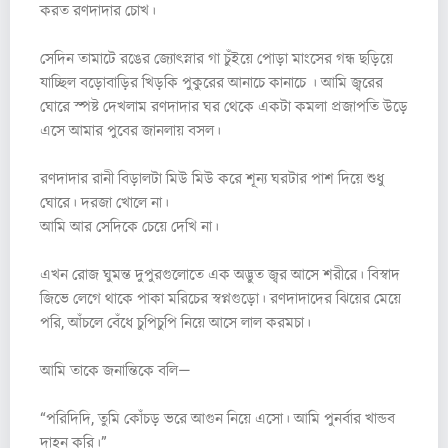
করত রণদাদার চোখ।
সেদিন তামাটে রঙের জ্যোৎস্নার গা চুঁইয়ে পোড়া মাংসের গন্ধ ছড়িয়ে
যাচ্ছিল বড়োবাড়ির খিড়কি পুকুরের আনাচে কানাচে । আমি জ্বরের
ঘোরে স্পষ্ট দেখলাম রণদাদার ঘর থেকে একটা কমলা প্রজাপতি উড়ে
এসে আমার পুবের জানলায় বসল।
রণদাদার রানী বিড়ালটা মিউ মিউ করে শূন্য ঘরটার পাশ দিয়ে শুধু
ঘোরে। দরজা খোলে না।
আমি আর সেদিকে চেয়ে দেখি না।
এখন রোজ ঘুমন্ত দুপুরগুলোতে এক অদ্ভুত জ্বর আসে শরীরে। বিস্বাদ
জিভে লেগে থাকে পাকা মরিচের স্বপ্নগুড়ো। রণদাদাদের ঝিয়ের মেয়ে
পরি, আঁচলে বেঁধে চুপিচুপি নিয়ে আসে লাল করমচা।
আমি তাকে জনান্তিকে বলি—
“পরিদিদি, তুমি কোঁচড় ভরে আগুন নিয়ে এসো। আমি পুনর্বার খান্ডব
দাহন করি।”