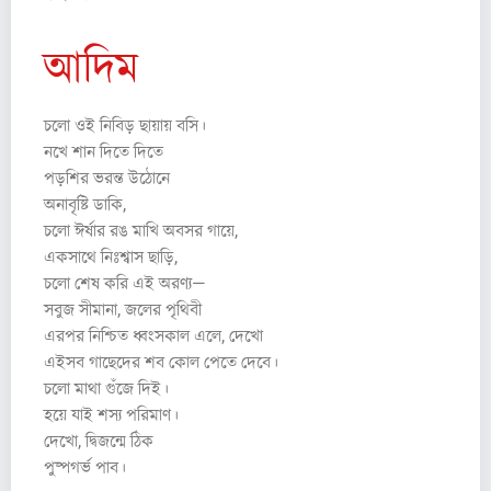
আদিম
চলো ওই নিবিড় ছায়ায় বসি।
নখে শান দিতে দিতে
পড়শির ভরন্ত উঠোনে
অনাবৃষ্টি ডাকি,
চলো ঈর্ষার রঙ মাখি অবসর গায়ে,
একসাথে নিঃশ্বাস ছাড়ি,
চলো শেষ করি এই অরণ্য—
সবুজ সীমানা, জলের পৃথিবী
এরপর নিশ্চিত ধ্বংসকাল এলে, দেখো
এইসব গাছেদের শব কোল পেতে দেবে।
চলো মাথা গুঁজে দিই।
হয়ে যাই শস্য পরিমাণ।
দেখো, দ্বিজন্মে ঠিক
পুষ্পগর্ভ পাব।