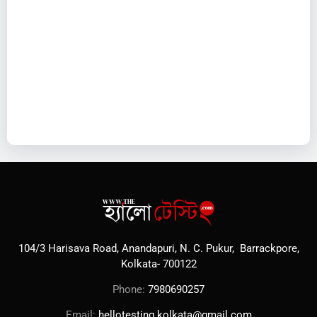
104/3 Harisava Road, Anandapuri, N. C. Pukur, Barrackpore,
Kolkata- 700122
Phone:
7980690257
Email:
hellotesting.kolkata@gmail.com