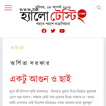
রবিবার, ০৯ আগস্ট ২০২৬
পরতে পরশে বাঙালিয়ানা
ক বি তা
অ র্পি তা স র কা র
একটু আগুন ও ছাই
মুখে কী নিষ্পাপ হাসি রণদাদার । দিনরাত দুহাত দিয়ে নিজের পুরুষাঙ্গ
চেপে ধরে থাকত। লজ্জায় কেউ তার চোখের দিকে তাকাত না। অথচ
আমি দেখতাম সেই নিঃশেষ আঁধারেও প্রথম আলোর মতো জ্বলজ্বল