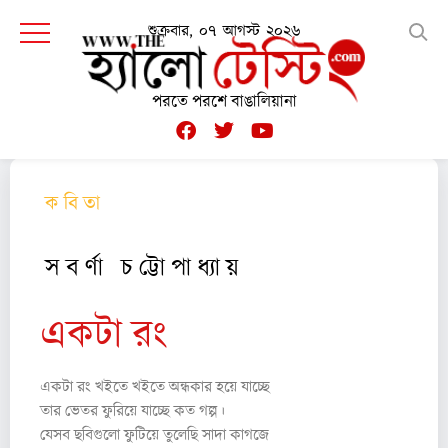
শুক্রবার, ০৭ আগস্ট ২০২৬
পরতে পরশে বাঙালিয়ানা
ক বি তা
স ব র্ণা চ ট্টো পা ধ্যা য়
একটা রং
একটা রং খইতে খইতে অন্ধকার হয়ে যাচ্ছে
তার ভেতর ফুরিয়ে যাচ্ছে কত গল্প।
যেসব ছবিগুলো ফুটিয়ে তুলেছি সাদা কাগজে