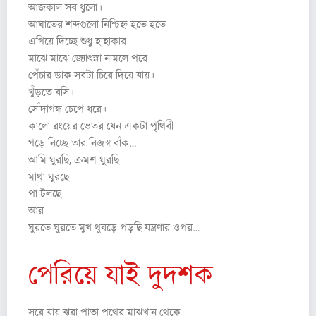
আজকাল সব ধুলো।
আঘাতের শব্দগুলো নিশ্চিহ্ন হতে হতে
এগিয়ে দিচ্ছে শুধু হাহাকার
মাঝে মাঝে জ্যোৎস্না নামলে পরে
পেঁচার ডাক সবটা চিরে দিয়ে যায়।
খুঁড়তে বসি।
সোঁদাগন্ধ চেপে ধরে।
কালো রংয়ের ভেতর যেন একটা পৃথিবী
গড়ে নিচ্ছে তার নিজস্ব বাঁক…
আমি ঘুরছি, ক্রমশ ঘুরছি
মাথা ঘুরছে
পা টলছে
আর
ঘুরতে ঘুরতে মুখ থুবড়ে পড়ছি যন্ত্রণার ওপর…
পেরিয়ে যাই দুদশক
সরে যায় ঝরা পাতা পথের মাঝখান থেকে