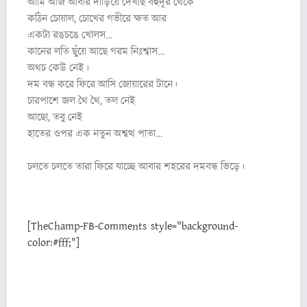
আমি আজ আবার দাঁড়িয়ে দেখছি বহুদূর থেকে
কঠিন চোয়াল, চোখের গভীরে ক্ষত আর
একটা রঙচঙে খোলস…
কানের লতি ছুঁয়ে আছে গরম নিঃশ্বাস…
অথচ কেউ নেই।
দম বন্ধ করে ফিরে আসি জোয়ারের টানে।
চারপাশে জল থৈ থৈ, তল নেই
আছো, তবু নেই
হাতের ওপর এক নতুন অশ্বত্থ পাতা…
চলতে চলতে তারা ফিরে যাচ্ছে আবার শহরের দমবন্ধ ভিড়ে।
[TheChamp-FB-Comments style="background-
color:#fff;"]