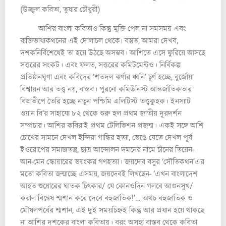
(উজ্জ্বল কবিতা, তুষার চৌধুরী)
আশির বাংলা কবিতাও কিন্তু মুক্তি পেল না সমসময় এবং
ব্যক্তিভাষ্যকথনের এই দোলাচল থেকে৷ বস্তুত, আমরা দেখব,
দশকনির্বিশেষেই তা হয়ে উঠছে অসম্ভব। আশিতে এসে ফুরিয়ে আসছে
সত্তরের সংকট। এবং ফলত, সত্তরের কমিটমেন্টও। নির্বিকল্প
প্রতিষ্ঠানঘৃণা এবং কবিদের ‘শতদল ঝর্ণার ধ্বনি’ চূর্ণ হচ্ছে, বুর্জোয়া
বিশ্বায়ন আর তত্ত্ব নয়, বাস্তব। পুরনো কমিউনিস্ট আন্তর্জাতিকতার
বিপ্রতীপে তৈরি হচ্ছে নতুন পশ্চিমি এলিটিস্ট তত্ত্বকুহক। ইনস্যাট
ওয়ান বি’র সাহায্যে ৮২ থেকে শুরু হল প্রথম জাতীয় দূরদর্শন
সম্প্রচার। আশির কবিরাই প্রথম টেলিভিশন প্রজন্ম। একই সঙ্গে আশি
চোখের সামনে দেখল ইন্দিরা গান্ধির হত্যা, ভেঙে যেতে দেখল পূর্ব
ইওরোপের সমাজতন্ত্র, ছাত্র আন্দোলন দমনের নামে চীনের তিয়েন-
আন-মেন স্কোয়ারের ভয়ংকর গণহত্যা। জয়দেব বসুর ‘সৌতিকথন’এর
মতো কবিতা জন্মাচ্ছে এসময়, জয়দেবই লিখছেন- ‘এখন বাংলাদেশ
আহত শুয়োরের ঘাতক চিৎকার/ যে কোনওদিন গলবে আগুনসুখ/
করাল বিদ্বেষ শ্মশান করে দেবে বহুজাতিক!’… অথচ বহুজাতিক ও
মৌষলপর্বের শ্মশান, এই দুই সময়চিহ্নই কিন্তু আর প্রধান হয়ে থাকছে
না আশির দশকের বাংলা কবিতায়। বরং অসহ্য বাস্তব থেকে কবিতা