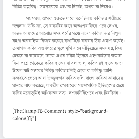
বিচিত্র কল্পবিশ্ব। সমসময়কে প্রাধান্য দিয়েই, অথবা না দিয়েও।
সমসময়, আমরা শুরুতে যাকে বলেছিলাম কবিতার শরীরের
জন্মদাগ, উল্কি নয়, সে বাক্যটির কাছে অতঃপর ফিরে এলে দেখব,
অন্তত আমাদের আলোচ্য সময়পর্বের মধ্যে বাংলা কবিতা তার বিপুল
বহুগা অববাহিকা বিস্তার করেছে কথাটিকে বারবার ঠিক প্রমাণ করেই।
ক্রমাগত কবির অন্তর্বলয়ের মুখোমুখি এসে দাঁড়িয়েছে সমসময়, কিন্তু
চেতনে বা অচেতনে, তাকে প্রধান চরিত্র হিসেবে গ্রহণবর্জনের ক্ষমতা
বিনা প্রশ্নে থেকেছে কবির হাতে। বা বলা ভাল, কবিতারই হাতে স্বয়ং।
উদ্বেল ষাট-সত্তরের নিবিড় কবিতাগুলিই হোক বা ক্ষয়িষ্ণু আশি-
নব্বইতে ভেসে আসা উজ্জ্বলতার কবিতাগুলি, বাংলা কবিতা আমাদের
মানতে বাধ্য করেছে, যাবতীয় রামজন্মের সমসাময়িক ইতিহাসের চেয়ে
কবির মনোভূমিই অধিকতর সত্য। দশকনির্বিশেষে এবং চিরদিনই।
[TheChamp-FB-Comments style="background-
color:#fff;"]