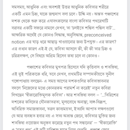
সমসময়, আধুনিক এবং অবশ্যই উত্তর আধুনিক কবিতার শরীরে
একটি এমন চিহ্ন, যাকে জন্মদাগ বলা চলে। উল্কি নয়। অন্তত পঞ্চাশের
দশক থেকে শুরু করে এযাবৎকালের বাংলা কবিতার পথরেখাটি
বরাবর একটি সফরে নামলে দেখব, তা ‘চলইতে শঙ্কিল পঙ্কিল বাট’…
আক্ষরিক অর্থেই যে কোনও সিদ্ধান্ত, অনুসিদ্ধান্ত, preconceived
notion এর ঘাড় ধরে আছাড় খাওয়ানোর জন্য উপযুক্ত। এর কারণ?
এর প্রধান কারণ এই-ই যে, কবিতা আসলে কী, কী কী তার চিহ্ন ও
চরিত্রলক্ষণ, সে বিষয়ে অগ্রিম হিসেব কষা চলে না কোনও।
পঞ্চাশের কবিতার মুখপত্র হিসেবে যদি কৃত্তিবাস ও শতভিষা,
এই দুই পত্রিকাকে ধরি, তবে দেখব, প্রথমটির সম্পাদকীয়তে সুনীল
গঙ্গোপাধ্যায় বলছেন- এ সময় আগের দশকগুলির কবিতাভাবনার
বদলে ‘নিজেদের মধ্যে কোনরকম পরামর্শ না করেই’ নতুন কবিরা
লিখছেন ‘স্বীকারোক্তিমূলক কবিতা’। আর শতভিষা বলল – ‘…তিরিশের
দশকের কবিদের যৌনকাতরতা, মূল্যবোধে অনাস্থা, ব্যঙ্গ-বিদ্রূপ,
অতিরিক্ত সমাজভাবনা, তরল কাব্যময়তা, ইত্যাদি আপাত লক্ষণগুলো
যে আর ব্যবহৃত হবার নয় এ সত্য অভ্রান্ত জেনে, কবিতার মুক্তির জন্য
শতভিষা প্রয়োজন অনুভব করেছে নতুন পথ সন্ধানের’ — ‘স্বীকারোক্তি’
ও ‘নতুন পথ’ এই দুটি চাবিশব্দ হাতে নিলে দেখছি, পঞ্চাশ জোর