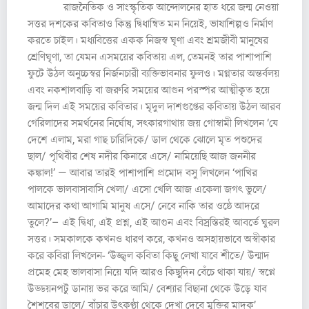
রাজনৈতিক ও সাংস্কৃতিক আন্দোলনের হাত ধরে জন্ম নেওয়া
সত্তর দশকের কবিতাও কিন্তু দ্বিধান্বিত মন নিয়েই, ভাষাশিল্পও নির্মাণ
করতে চাইল। মধ্যবিত্তের একক নিজস্ব ঘৃণা এবং শ্রমজীবী মানুষের
শ্রেণিঘৃণা, তা যেমন এসময়ের কবিতায় এল, তেমনই তার পাশাপাশি
ফুটে উঠল অনুচ্চস্বর নির্জনচারী ব্যক্তিভাবনার ফুলও। মগ্নতার অন্তর্বলয়
এবং নকশালবাড়ি বা জরুরি সময়ের আগুন পরস্পর আত্মীকৃত হয়ে
জন্ম দিল এই সময়ের কবিতার। মৃদুল দাশগুপ্তের কবিতায় উঠল আরব
গেরিলাদের সমর্থনের নির্ঘোষ, সৎকারগাথায় জয় গোস্বামী লিখলেন ‘যে
দেশে এলাম, মরা গাছ চারিদিকে/ ডাল থেকে ঝোলে মৃত পশুদের
ছাল/ পৃথিবীর শেষ নদীর কিনারে এসে/ নামিয়েছি আজ জননীর
কঙ্কাল!’ — আবার তারই পাশাপাশি প্রমোদ বসু লিখলেন ‘পাখির
পালকে ভালবাসাবাসি খেলা/ এসো খেলি আজ একেলা জগৎ ভুলে/
আমাদের কথা আগামি মানুষ এসে/ নেবে নাকি তার ওষ্ঠে আদরে
তুলে?’– এই দ্বিধা, এই প্রশ্ন, এই আগুন এবং বিস্রস্তিরই আবর্তে ঘুরল
সত্তর। সমকালকে কখনও ধারণ করে, কখনও অসহায়ভাবে অস্বীকার
করে কবিরা লিখলেন- ‘উজ্জ্বল কবিতা কিছু লেখা যাবে শীতে/ উন্মাদ
প্রমেহ মেহ ভালবাসা নিয়ে যদি আরও কিছুদিন বেঁচে থাকা যায়/ স্বপ্নে
উড্ডয়নপটু ডানায় ভর করে আমি/ বেশ্যার বিছানা থেকে উড়ে যাব
শৈশবের ডালে/ বাঁচার উৎকণ্ঠা থেকে দেখা দেবে মুক্তির মাদক’