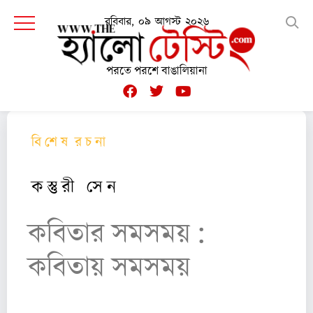
রবিবার, ০৯ আগস্ট ২০২৬
পরতে পরশে বাঙালিয়ানা
বি শে ষ র চ না
ক স্তু রী সে ন
কবিতার সমসময় :
কবিতায় সমসময়
(পঞ্চাশ থেকে শূন্য দশক)