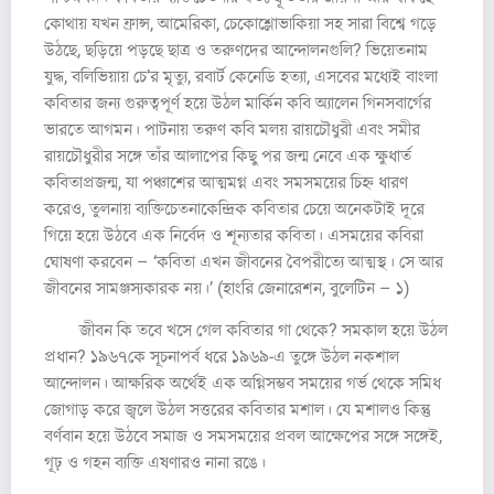
কোথায় যখন ফ্রান্স, আমেরিকা, চেকোশ্লোভাকিয়া সহ সারা বিশ্বে গড়ে
উঠছে, ছড়িয়ে পড়ছে ছাত্র ও তরুণদের আন্দোলনগুলি? ভিয়েতনাম
যুদ্ধ, বলিভিয়ায় চে’র মৃত্যু, রবার্ট কেনেডি হত্যা, এসবের মধ্যেই বাংলা
কবিতার জন্য গুরুত্বপূর্ণ হয়ে উঠল মার্কিন কবি অ্যালেন গিনসবার্গের
ভারতে আগমন। পাটনায় তরুণ কবি মলয় রায়চৌধুরী এবং সমীর
রায়চৌধুরীর সঙ্গে তাঁর আলাপের কিছু পর জন্ম নেবে এক ক্ষুধার্ত
কবিতাপ্রজন্ম, যা পঞ্চাশের আত্মমগ্ন এবং সমসময়ের চিহ্ন ধারণ
করেও, তুলনায় ব্যক্তিচেতনাকেন্দ্রিক কবিতার চেয়ে অনেকটাই দূরে
গিয়ে হয়ে উঠবে এক নির্বেদ ও শূন্যতার কবিতা। এসময়ের কবিরা
ঘোষণা করবেন – ‘কবিতা এখন জীবনের বৈপরীত্যে আত্মস্থ। সে আর
জীবনের সামঞ্জস্যকারক নয়।’ (হাংরি জেনারেশন, বুলেটিন – ১)
জীবন কি তবে খসে গেল কবিতার গা থেকে? সমকাল হয়ে উঠল
প্রধান? ১৯৬৭কে সূচনাপর্ব ধরে ১৯৬৯-এ তুঙ্গে উঠল নকশাল
আন্দোলন। আক্ষরিক অর্থেই এক অগ্নিসম্ভব সময়ের গর্ভ থেকে সমিধ
জোগাড় করে জ্বলে উঠল সত্তরের কবিতার মশাল। যে মশালও কিন্তু
বর্ণবান হয়ে উঠবে সমাজ ও সমসময়ের প্রবল আক্ষেপের সঙ্গে সঙ্গেই,
গূঢ় ও গহন ব্যক্তি এষণারও নানা রঙে।