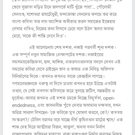
ভেবে সুজাতা দড়ির টানে জলগর্ভে মাটি খুঁজে পায়!’… পৌলোমী
সেনগুপ্ত, যশোধরা রায়চৌধুরী, মন্দাক্রান্তা সেনদের কলমে ভর করে
বাংলা কবিতা তার দায় আংশিক অস্বীকার করল সমাজের ইস্তেহার
লেখার প্রতিও, নিজের কথা লিখতে চেয়ে বলে উঠল ‘হৃদয় অবাধ্য
মেয়ে, তাকে কী শাস্তি দেবে দিও’।
এই আলোচনায় শেষ দশক, নব্বই পরবর্তী শূন্য দশক।
এক সম্পূর্ণ নতুন সামাজিক প্রেক্ষাপটের দশক৷ নব্বইয়ের
সমসময়কেন্দ্রিকতা, ছন্দ, আঙ্গিক, প্রকরণপ্রধানতার বদলে দেখব এই
সময়ের কবিরা যেতে চাইছেন ভাব ও ভাষার এক নিবিড় ব্যক্তিগত
বিনির্মাণের দিকে। কখনও কখনও তাকে কেন্দ্রহীন লাগছে।
গণমনোরঞ্জনকে গুরুত্ব না দিতে চাওয়া কখনও হয়ে উঠছে এতটাই
প্রধান, যে সেই প্রবণতা কবিতাকে করে তুলছে জটিল, বহুস্তরীয় ও
দুর্বোধ্য৷ আবার কখনও এই দশক চমকে দিচ্ছে বিমূর্ততা, open-
endedness, এবং ভাবনাবীজ পুঁতে দেবার অসামান্য দক্ষতায়, যখন
অরিত্র সান্যাল লিখছেন- ‘কে কবিকে মৃত ঘোষণা করবে, কে?/ কততম
সংস্করণ?/ টেবিল বরাবর বয়ে যাচ্ছে দীর্ঘ কৃষিপ্রধান মাঠের শ্বাস/ এক
শান্ত দেহ ঘিরে আত্মীয়রা বিজন, আকুল’, অথবা যখন নির্বাণ
বন্দ্যোপাধ্যায়, অভিমন্যু মাহাতো, রাকা দাশগুপ্তরা নির্মাণ করছেন নিজস্ব