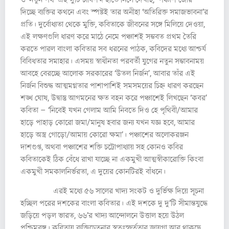
দিচ্ছে ব্যক্তির কথনে এবং স্পষ্টই তার অনীহা ‘অতিরিক্ত সমাজভাবনা’র
প্রতি। দুর্বোধ্যতা থেকে মুক্তি, কবিতাকে জীবনের সঙ্গে মিলিয়ে দেওয়া,
এই লক্ষণগুলি ধারণ করে মাঠে নেমে পঞ্চাশই সম্ভবত প্রথম তৈরি
করতে পারল বাংলা কবিতার সব ধরনের পাঠক, কবিদের মধ্যে আশ্চর্য
বিবিধতার সমাহার। এসময় স্বাধীনতা পরবর্তী যুগের নতুন সম্ভাবনাময়
আবহে বেরচ্ছে আলোক সরকারের ‘উতল নির্জন’, আবার তাঁর এই
নির্জন বিশুদ্ধ আত্মমগ্নতার পাশাপাশিই সমসময়ের চিহ্ন ধারণ করছেন
শঙ্খ ঘোষ, উদ্বাস্তু আগমনের ক্ষত বহন করে পঞ্চাশেই লিখছেন ‘কবর’
কবিতা – ‘নিবেই যখন গেলাম আমি নিবতে দিও হে পৃথিবী/আমার
হাড়ে পাহাড় কোরো জমা/মানুষ হবার জন্য যখন যজ্ঞ হবে, আমার
হাড়ে অস্ত্র গোড়ো/আমায় কোরো ক্ষমা’। পঞ্চাশের অলোকরঞ্জন
দাশগুপ্ত, অথবা পঞ্চাশের শক্তি চট্টোপাধ্যায় সহ কোনও কবির
কবিতাকেই ঠিক বেঁধে রাখা যাচ্ছে না একমুখী আত্মস্বীকারোক্তি কিংবা
একমুখী সমকালনির্ভরতা, এ দুয়ের কোনটিরই বাঁধনে।
এরই মধ্যে ৫৬ সালের খাদ্য সংকট ও দুর্ভিক্ষ দিয়ে সূচনা
হচ্ছিল পরের দশকের বাংলা কবিতার। এই দশকে দু দু’টি সীমান্তযুদ্ধে
জড়িয়ে পড়ল ভারত, ৬৬’র খাদ্য আন্দোলনে উত্তাল হয়ে উঠল
পশ্চিমবঙ্গ। কবিতায় ব্যক্তিচেতনার স্বতঃস্ফূর্ততার জায়গা আর থাকছে