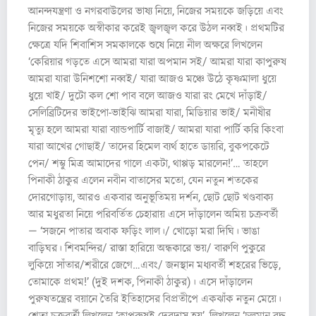
আনন্দযন্ত্রণা ও নগরবাউলের ভাষ্য নিয়ে, নিজের সময়কে জড়িয়ে এবং
নিজের সময়কে অস্বীকার করেই জ্বলজ্বল করে উঠল নব্বই। প্রথমটির
ক্ষেত্রে যদি শিবাশিস সমকালকে শুষে নিয়ে নীল অক্ষরে লিখলেন
‘কেরিয়ার গড়তে এসে আমরা যারা অপমান সই/ আমরা যারা কাপুরুষ
আমরা যারা উনিশশো নব্বই/ যারা আজও মঞ্চে উঠে কৃষ্ণমালা ধুয়ে
ধুয়ে খাই/ দুটো কল শো পাব বলে আজও যারা রং মেখে দাঁড়াই/
সেলিব্রিটিদের ভাইপো-ভাইঝি আমরা যারা, মিডিয়ার ভাই/ মনীষীর
মৃত্যু হলে আমরা যারা ব্যান্ডপার্টি বাজাই/ আমরা যারা পার্টি করি কিংবা
যারা আখের গোছাই/ তাদের হিমেল ব্যর্থ হাতে ডায়রি, বুকপকেটে
পেন/ শম্ভু মিত্র আমাদের গালে একটা, থাপ্পড় মারলেন!’… তাহলে
পিনাকী ঠাকুর এলেন নবীন বাতাসের মতো, যেন নতুন শতকের
দোরগোড়ায়, আরও একবার অনুভূতিময় দর্শন, ছোট ছোট খণ্ডবাক্য
আর মধুরতা নিয়ে পরিবর্তিত চেহারায় এসে দাঁড়ালেন অমিয় চক্রবর্তী
— ‘সজনে পাতার অবাক ফড়িং লাল।/ খোড়ো মরা দিঘি। ভাঙা
বাড়িঘর। শিবমন্দির/ রাস্তা হারিয়ে অন্ধকারে ভয়/ বারুণি পুকুরে
লুকিয়ে সাঁতার/শরীরে জেগে…এবং/ জনস্থান মধ্যবর্তী শহরের ভিড়ে,
তোমাকে প্রথম!’ (দুই দশক, পিনাকী ঠাকুর)। এসে দাঁড়ালেন
পুরুষতন্ত্রের বয়ানে তৈরি ইতিহাসের বিপ্রতীপে একঝাঁক নতুন মেয়ে।
শ্বেতা চক্রবর্তী লিখলেন ‘কাপুরুষই দেবদাস হয়’, লিখলেন ‘চলমান বুদ্ধ