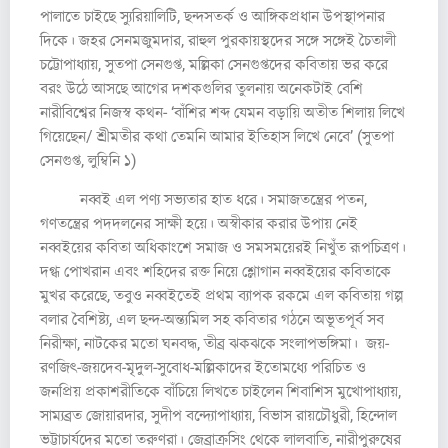
পালাতে চাইছে স্যুরিয়ালিটি, ছন্দসতর্ক ও আঙ্গিকপ্রধান উপস্থাপনার
দিকে। জহর সেনমজুমদার, রাহুল পুরকায়স্থদের সঙ্গে সঙ্গেই চৈতালী
চট্টোপাধ্যায়, সুতপা সেনগুপ্ত, মল্লিকা সেনগুপ্তদের কবিতায় ভর করে
বরং উঠে আসছে আগের দশকগুলির তুলনায় অনেকটাই বেশি
নারীবিশ্বের নিজস্ব কথন- ‘বাঁশির শব্দ যেমন বড়ায়ি অতীত শিলায় লিখে
গিয়েছেন/ শ্রীমতীর কথা তেমনি আমার ইতিহাস লিখে নেবে’ (সুতপা
সেনগুপ্ত, লুম্বিনি ১)
নব্বই এল পণ্য সভ্যতার হাত ধরে। সমাজতন্ত্রের পতন,
গণতন্ত্রের পদদলনের সাক্ষী হয়ে। অস্বীকার করার উপায় নেই
নব্বইয়ের কবিতা অধিকাংশে সমাজ ও সমসময়েরই নিখুঁত রূপচিত্রণ।
দগ্ধ পোখরান এবং শহিদের রক্ত নিয়ে শ্লোগান নব্বইয়ের কবিতাকে
মুখর করেছে, তবুও নব্বইতেই প্রথম ব্যাপক রকমে এল কবিতায় গল্প
বলার বৈশিষ্ট্য, এল ছন্দ-অন্ত্যমিল সহ কবিতার গঠনে অভূতপূর্ব সব
নিরীক্ষা, নাটকের মতো ঘনবদ্ধ, তীব্র ঝকঝকে সংলাপভঙ্গিমা। জয়-
রণজিৎ-জয়দেব-মৃদুল-সুবোধ-মল্লিকাদের ইতোমধ্যে পরিচিত ও
জনপ্রিয় প্রকাশরীতিকে বাঁচিয়ে লিখতে চাইলেন শিবাশিস মুখোপাধ্যায়,
সাম্যব্রত জোয়ারদার, সুদীপ বন্দ্যোপাধ্যায়, বিভাস রায়চৌধুরী, হিন্দোল
ভট্টাচার্যদের মতো তরুণরা। জেব্রাক্রসিং থেকে লালবাতি, নারীপুরুষের