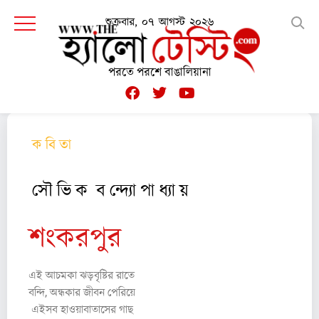
শুক্রবার, ০৭ আগস্ট ২০২৬
পরতে পরশে বাঙালিয়ানা
ক বি তা
সৌ ভি ক ব ন্দ্যো পা ধ্যা য়
শংকরপুর
এই আচমকা ঝড়বৃষ্টির রাতে
বন্দি, অন্ধকার জীবন পেরিয়ে
এইসব হাওয়াবাতাসের গাছ