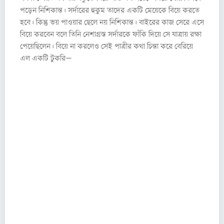
পড়েন নিশিকান্ত। সর্দারের হুকুম তাদের একটি মেয়েকে বিয়ে করতে
হবে। কিন্তু ভয় পাওয়ার ছেলে নয় নিশিকান্ত। বাইরের কাজ সেরে এসে
বিয়ে করবেন বলে তিনি নেশাগ্রস্ত সর্দারকে ফাঁকি দিয়ে সে যাত্রায় রক্ষা
পেয়েছিলেন। বিয়ে না করলেও সেই পাত্রীর কথা চিন্তা করে বেরিয়ে
এল একটি টুকরি—
“পরনে রঙিন গামছার মতো কাপড়খানি,
কপালে উল্কী আঁকা; কালো সুতো
বাঁধা রূপোর হাঁসুলি গলায় দোলে;
এক হাতে ওঁর আঁচলে ঝোলানো
আলুর পুঁটুলি; আর এক হাতে
কাঁকুড় শশায় সাজানো মাটির হাঁড়ি।
তারই থেকে দুটো লকলকে কচি পাতা