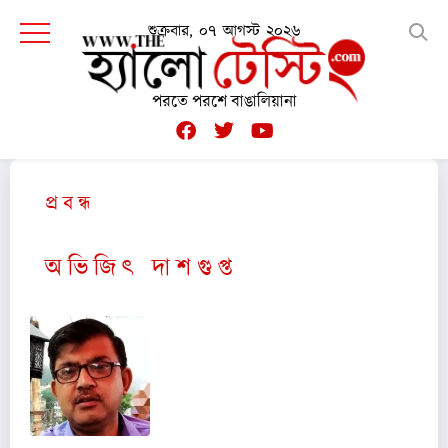
শুক্রবার, ০৭ আগস্ট ২০২৬
পরতে পরশে বাঙালিয়ানা
প্র ব ন্ধ
অ ভি জি ৎ দা শ গু প্ত