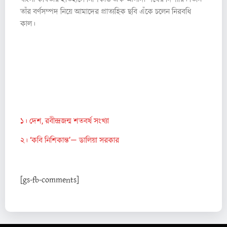
তাঁর বর্ণসম্পদ নিয়ে আমাদের প্রাত্যহিক ছবি এঁকে চলেন নিরবধি
কাল।
তথ্যসূত্র
১। দেশ, রবীন্দ্রজন্ম শতবর্ষ সংখ্যা
২। ‘কবি নিশিকান্ত’— ডালিয়া সরকার
[gs-fb-comments]