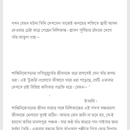
(তিন রঙা ছবি)
যখন যেমন ঘটনা তিনি দেখতেন তাকেই কলমের শক্তিতে স্থায়ী আসন
দেওয়ার চেষ্টা করে গেছেন নিশিকান্ত। শ্রাবণ পূর্ণিমার চাঁদকে দেখে
তাঁর আকুল প্রশ্ন—
‘আকাশ ভরে জমে আছে / শ্রাবণ মাসের কাজল-
কালো জল; / সেই জলেতেই বারেক ডুবে, / বারেক ভেসে উঠে /
কোন রূপসী পঞ্চদশী / সাঁতার কাটে আজ।’ ( শ্রাবণ পূর্ণিমা )।
শান্তিনিকেতনের প্রতিমুহূর্তের জীবনকে ধরে রাখতেই যেন তাঁর কলম
ধরা। এই ‘টুকরি’-গুলোতে কীভাবে তারা ধরা পড়েছে, সেটি একবার
দেখতে চাই বিভিন্ন কবিতার পঙক্তি ধরে। যেমন— ‘
মেসের ছেলেরা
সকলেই ওকে ঠাট্টা করে’
,
‘কলেজের ক্লাসে হয়েছিল দুটো কথা, / সে
কথার শেষ গাজনতলায় / এঁদো পুকুরের পাড়ে’
ইত্যাদি।
শান্তিনিকেতনের জীবন যাত্রার সঙ্গে নিশিকান্তের এই সতত সঞ্চরমাণ
জীবনকে মেলানো খুবই কঠিন। আমার কেন জানি না মনে হয়, সে-ই
হয়তো কবির মানসপুত্র পঞ্চক। যার কণ্ঠ বাঁধ ভাঙার গান গাইবার জন্য
সর্বদা তৈরি। একবার বন্ধুকে নিয়ে সাঁওতাল পল্লীতে গিয়ে ঘোর বিপদে