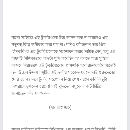
গুঁজে নিল তার কালো খোঁপাটির চুলে।”
(সাঁওতালী)
বাংলা সাহিত্যে এই টুকরিগুলো উচ্চ আসন লাভ না করলেও এর
নতুনত্ব কিন্তু অস্বীকার করা যায় না। যদিও রবীন্দ্রনাথ তার প্রিয়
‘চাঁদকবি’-র এই টুকরিগুলোকে সংশোধন করার দায়িত্ব নেন, তবু এই
বিষয়টি নিশিকান্তকে কতটা খুশি করেছিল তা বলতে পারা মুস্কিল।
আসলে নিরাভরণ এই টুকরিগুলোর প্রাণশক্তি তার রচনাকর্তার মতোই
ছিল উচ্ছল উদ্দাম। সৃষ্টির এই স্বকীয় সংকেত ধরতে তাই গুরুদেবের
দেরি হয়নি। তবে টুকরি সংশোধন নিয়ে শেষ বয়সে কবি কিছুটা
অপরাধে ভুগতেন হয়তো! তাই বুদ্ধদেব বসুকে একটি চিঠিতে
জানাচ্ছেন তাঁর মতামত—
“নিশিকান্তের লেখাগুলো আমি নির্দয় ভাবে
সংশোধন করেছিলুম— একেবারেই ভালো করিনি। সেগুলি তার মূলের
বিশুদ্ধ মূল্যেই রক্ষনীয়।”
(২৮।০৩।৪০)
বাংলা কবিতার ইতিহাসে নিশিকান্ত এক আলাদা পথের দিশারি। তিনি