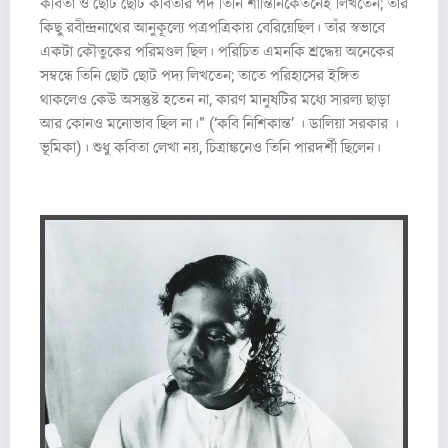
কবিতা ও ছোট ছোট কবিতার পদ তিনি শান্তিনিকেতনেই লিখতেন; তার
কিছু রবীন্দ্রনাথের আনুকূল্যে পত্রপত্রিকায় বেরিয়েছিল। তাঁর স্বভাবে
একটা কৌতুকের পরিমণ্ডল ছিল। পরিচিত এমনকি শ্রদ্ধেয় অনেকের
সম্বন্ধে তিনি ছোট ছোট পদ্য লিখতেন; তাতে পরিহাসের ইঙ্গিত
থাকলেও কেউ অসন্তুষ্ট হতেন না, কারণ মানুষটির মধ্যে সারল্য ছাড়া
আর কোনও মনোভাব ছিল না।” (‘কবি নিশিকান্ত’ । ডালিয়া সরকার ।
ভূমিকা)। শুধু কবিতা লেখা নয়, চিত্রাঙ্কনেও তিনি পারদর্শী ছিলেন।