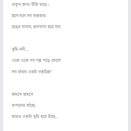
প্রকৃত জগৎ উঁকি মারে।
ছলে-বলে সব অন্ধকার
রঙের খাতায়, হালখাতা হয়ে যায়
তুমি নদী…
একে একে সব গল্প পড়ে ফেলো
সব ধাঁধায় একই প্রশ্নচিহ্ন!
জমতে জমতে
কপালের ভাঁজে,
আরও একটা তুমি হয়ে উঠছ…