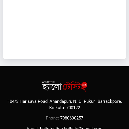
104/3 Harisava Road, Anandapuri, N. C. Pukur, Barrackpore,
Kolkata- 700122
Phone:
7980690257
Email:
hellotesting.kolkata@gmail.com