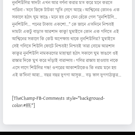
নুনশিউলির স্বাদটা এখন আর বর্ণনা করার মত করে মনে করতে
পারিনা। তবে জিভে টাটকা স্মৃতি লেগে আছে। আশ্বিনের কোনও এক
সকালে হঠাৎ ঘুম ভাঙে। মনে হয় কে যেন হেঁকে গেল “নুনশিউলি…
নুনশিউলি… পনের টাকায় একশো…” কে জানে এতদিনে নিশ্চয়ই
দামটা একটু বাড়াত আরশাদ কাকু! মুম্বাইতে কোন এক গলিতে এই
আশ্বিনের সকালে কি কেউ অপেক্ষায় থাকে নুনশিউলির? মুম্বাইতে
সেই গলিতে শিউলি ফোটে নিশ্চয়ই! নিশ্চয়ই তারা বোঝে আরশাদ
কাকুর নুনশিউলি নামকরণের মাহাত্ম্য! হঠাৎ সকালে ঘুম ভাঙলে ওই
রাস্তার দিকে মুখ করে দাঁড়াই বারান্দায়। গলির রাস্তায় হাওয়ায় নাকে
এসে লাগে শিউলির গন্ধ! ওপরের আকাশটাকেও কি নরম মনে হয়
এই ক’দিন! আহা… বছর বছর দুগগা আসুক… বড় ভাল দুগগাঠাকুর…
[TheChamp-FB-Comments style="background-
color:#fff;"]