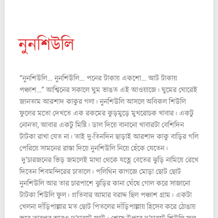
অ মৃ তা ভ ট্টা চা র্য
নুনশিউলি
“নুনশিউলি… নুনশিউলি… পনের টাকায় একশো… আট টাকায়
পঞ্চাশ…” আশ্বিনের সকালে ঘুম ভাঙত এই আওয়াজে। ঘুমের ঘোরেই
জানতাম আরশাদ কাকুর গলা। নুনশিউলি আসলে অবিকল শিউলি
ফুলের মতো দেখতে এক রকমের কুড়মুড়ে মুখরোচক খাবার। একটু
নোনতা, আবার একটু মিষ্টি। ডাল দিয়ে বানানো খাবারটা বেশিদিন
টাটকা রাখা যেত না। তাই দু-তিনদিন ছাড়াই আরশাদ কাকু বাড়ির গলি
পেরিয়ে সামনের রাস্তা দিয়ে নুনশিউলি নিয়ে হেঁকে যেতেন।
দু’চারজনের ভিড় জমলেই মাথা থেকে যত্নে বেতের ঝুড়ি নামিয়ে রেখে
দিতেন শিবমন্দিরের চাতালে। পলিথিন কাগজে মোড়া ছোট ছোট
নুনশিউলি আর তার চারপাশে ঝুড়ির কানা ঘেঁষে গোল করে সাজানো
টাটকা শিউলি ফুল। প্রতিবার আমার বরাদ্দ ছিল পঞ্চাশ গ্রাম। একটা
খেলনা দাঁড়িপাল্লার মত ছোট পিতলের দাঁড়িপাল্লায় হিসেব করে ঠোঙায়