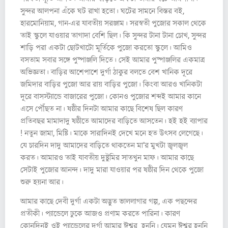
সুন্দর আলপনা এঁকে ঘট রাখা হতো। ঘটের সামনে বিস্তর বই,
হারমোনিয়াম, গান-এর যাবতীয় সরঞ্জাম। সরস্বতী পুজোর সকাল থেকে
তাই স্কুলে যাওয়ার তাগাদা বেশি ছিল। কি সুন্দর টানা টানা চোখ, সুন্দর
শাড়ি পরা একটা ছোটখাটো মূর্তিকে পুজো করতো স্কুলে। আমিও
বসতাম সবার সঙ্গে পুষ্পাঞ্জলি দিতে। সেই আমার পুষ্পাঞ্জলির একমাত্র
অভিজ্ঞতা। বাড়ির আশেপাশে দুর্গা ঠাকুর বলতে বেশ খানিক দূরে
জমিদার বাড়ির পুজো আর রায় বাড়ির পুজো। কিংবা আরও খানিকটা
দূরে বাসস্ট্যান্ডে বাজারের পুজো। কোনও পুজোর শব্দই আমার কানে
এসে পৌঁছত না। ষষ্ঠীর দিনটা আমার কাছে বিশেষ ছিল কারণ
প্রতিবছর মামাদাদু ষষ্ঠীতে আমাদের বাড়িতে আসতেন। হই হই ব্যাপার
! নতুন জামা, মিষ্টি। মাকে সারাদিনই দেখে মনে হত উৎসব লেগেছে।
যে চারদিন দাদু আমাদের বাড়িতে থাকতেন মা’র মুখটা জ্বলজ্বল
করত। আমারও তাই যাবতীয় দুষ্টুমির সাতখুন মাফ। আমার কাছে
সেটাই পুজোর আনন্দ। দাদু মারা যাওয়ার পর ষষ্ঠীর দিন থেকে পুজো
শুরু হয়না আর।
আমার কাছে দেবী দুর্গা একটা অদ্ভুত ভাললাগার গল্প, এক পছন্দের
প্রতীকী। প্যান্ডেলে ঢুকে আজও প্রণাম করতে পারিনা। কারণ
কোনদিনই ওই প্যান্ডেলের দুর্গা আমার ঈশ্বর হননি। যেমন ঈশ্বর হননি