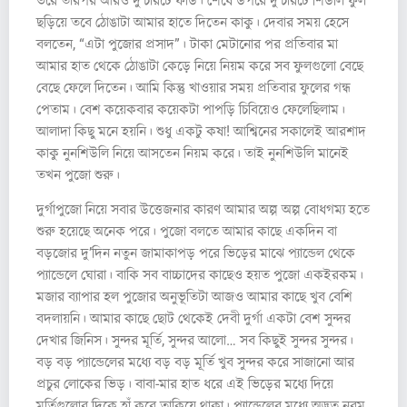
ভরে তারপর আরও দু’চারটে ফাউ। শেষে উপরে দু’চারটে শিউলি ফুল
ছড়িয়ে তবে ঠোঙাটা আমার হাতে দিতেন কাকু। দেবার সময় হেসে
বলতেন, “এটা পুজোর প্রসাদ”। টাকা মেটানোর পর প্রতিবার মা
আমার হাত থেকে ঠোঙাটা কেড়ে নিয়ে নিয়ম করে সব ফুলগুলো বেছে
বেছে ফেলে দিতেন। আমি কিন্তু খাওয়ার সময় প্রতিবার ফুলের গন্ধ
পেতাম। বেশ কয়েকবার কয়েকটা পাপড়ি চিবিয়েও ফেলেছিলাম।
আলাদা কিছু মনে হয়নি। শুধু একটু কষা! আশ্বিনের সকালেই আরশাদ
কাকু নুনশিউলি নিয়ে আসতেন নিয়ম করে। তাই নুনশিউলি মানেই
তখন পুজো শুরু।
দুর্গাপুজো নিয়ে সবার উত্তেজনার কারণ আমার অল্প অল্প বোধগম্য হতে
শুরু হয়েছে অনেক পরে। পুজো বলতে আমার কাছে একদিন বা
বড়জোর দু’দিন নতুন জামাকাপড় পরে ভিড়ের মাঝে প্যান্ডেল থেকে
প্যান্ডেলে ঘোরা। বাকি সব বাচ্চাদের কাছেও হয়ত পুজো একইরকম।
মজার ব্যাপার হল পুজোর অনুভূতিটা আজও আমার কাছে খুব বেশি
বদলায়নি। আমার কাছে ছোট থেকেই দেবী দুর্গা একটা বেশ সুন্দর
দেখার জিনিস। সুন্দর মূর্তি, সুন্দর আলো… সব কিছুই সুন্দর সুন্দর।
বড় বড় প্যান্ডেলের মধ্যে বড় বড় মূর্তি খুব সুন্দর করে সাজানো আর
প্রচুর লোকের ভিড়। বাবা-মার হাত ধরে এই ভিড়ের মধ্যে দিয়ে
মূর্তিগুলোর দিকে হাঁ করে তাকিয়ে থাকা। প্যান্ডেলের মধ্যে অদ্ভুত নরম