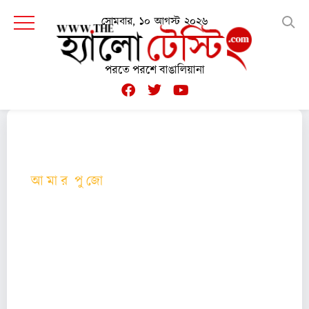
সোমবার, ১০ আগস্ট ২০২৬
পরতে পরশে বাঙালিয়ানা
আ মা র পু জো
বাঙালির তেরো পার্বণের সেরা পার্বণ দুর্গা পুজো। তো এই
পুজো নিয়ে কী ভাবছেন তাঁরা? পুজো তাঁদের কাছে কীভাবে
ধরা দেয় অথবা পুজোর ভেতর তাঁরা ধরা পড়েন কীভাবে...
কলম ধরলেন