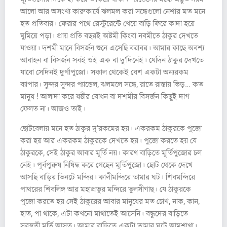
আলো আর অসংখ্য কারুকার্যে ঝলমল করা সন্ধেগুলো নেশার মত মনে
হত প্রতিবার। ফেরার পথে রেস্টুরেন্টে খেয়ে বাড়ি ফিরে কাদা হয়ে
ঘুমিয়ে পড়া। প্রায় প্রতি বছরই অষ্টমী কিংবা নবমীতে ঠাকুর দেখতে
যাওয়া। দশমী মানে বিসর্জন শুনে এসেছি বরাবর। আমার কাছে অবশ্য
আবাহন বা বিসর্জন সবই ওই এক বা দু’দিনেই। যেদিন ঠাকুর দেখতে
যাবো সেদিনই দুর্গাপুজো। সকাল থেকেই বেশ একটা অন্যরকম
ব্যাপার। সুন্দর সুন্দর প্যান্ডেল, ঝলমলে সন্ধে, রাতে রাস্তায় ভিড়… কত
মানুষ ! আলাদা করে ষষ্ঠীর বোধন বা দশমীর বিসর্জন কিছুই দাগ
ফেলত না। আজও তাই।
ছোটবেলায় মনে হত ঠাকুর দু’রকমের হয়। একরকম ঠাকুরকে পুজো
করা হয় আর একরকম ঠাকুরকে দেখতে হয়। পুজো করতে হয় যে
ঠাকুরকে, সেই ঠাকুর আবার মূর্তি নয়। কারণ বাড়িতে মূর্তিপুজোর চল
নেই। পূর্বপুরুষ নিষিদ্ধ করে গেছেন মূর্তিপুজো। ছোট থেকে দেখে
আসছি বাড়ির তিনটে মন্দির। কালীমন্দিরে তামার ঘট। শিবমন্দিরে
পাথরের শিবলিঙ্গ আর মহাপ্রভুর মন্দিরে তুলসীগাছ। যে ঠাকুরকে
পুজো করতে হয় সেই ঠাকুরের আবার মানুষের মত চোখ, নাক, কান,
হাত, পা থাকে, এটা কখনো মাথাতেই আসেনি। বন্ধুদের বাড়িতে
সরস্বতী মূর্তি আসত। আমার বাড়িতে একটা তামার ঘটে আমশাখা।