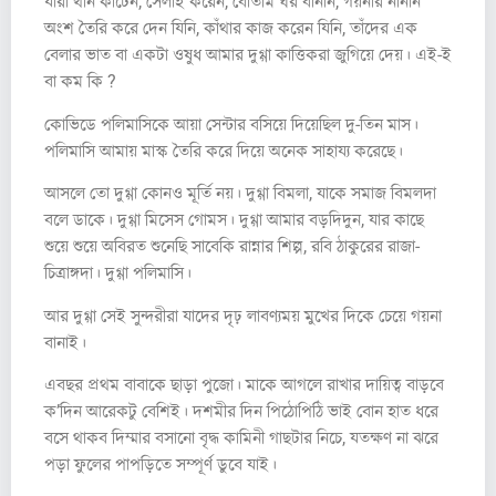
যাঁরা থান কাটেন, সেলাই করেন, বোতাম ঘর বানান,‌ গয়নার নানান
অংশ তৈরি করে দেন যিনি, কাঁথার কাজ করেন যিনি, তাঁদের এক
বেলার ভাত বা একটা ওষুধ আমার দুগ্গা কাত্তিকরা জুগিয়ে দেয়। এই-ই
বা কম কি ?
কোভিডে পলিমাসিকে আয়া সেন্টার‌ বসিয়ে দিয়েছিল দু-তিন মাস।
পলিমাসি আমায় মাস্ক তৈরি করে দিয়ে অনেক সাহায্য করেছে।
আসলে তো দুগ্গা কোনও মূর্তি নয়। দুগ্গা বিমলা, যাকে সমাজ বিমলদা
বলে ডাকে। দুগ্গা মিসেস গোমস। দুগ্গা আমার বড়দিদুন, যার কাছে
শুয়ে শুয়ে অবিরত শুনেছি সাবেকি রান্নার শিল্প, রবি ঠাকুরের রাজা-
চিত্রাঙ্গদা। দুগ্গা পলিমাসি।
আর দুগ্গা সেই সুন্দরীরা যাদের দৃঢ় লাবণ্যময় মুখের দিকে চেয়ে গয়না
বানাই।
এবছর প্রথম বাবাকে ছাড়া পুজো। মাকে আগলে রাখার দায়িত্ব বাড়বে
ক’দিন আরেকটু বেশিই। দশমীর দিন পিঠোপিঠি ভাই বোন হাত ধরে
বসে থাকব দিম্মার বসানো বৃদ্ধ কামিনী গাছটার নিচে, যতক্ষণ না ঝরে
পড়া ফুলের পাপড়িতে সম্পূর্ণ ডুবে যাই।