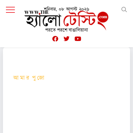
শনিবার, ০৮ আগস্ট ২০২৬
পরতে পরশে বাঙালিয়ানা
আ মা র পু জো
বাঙালির তেরো পার্বণের সেরা পার্বণ দুর্গা পুজো। তো এই
পুজো নিয়ে কী ভাবছেন তাঁরা? পুজো তাঁদের কাছে কীভাবে
ধরা দেয় অথবা পুজোর ভেতর তাঁরা ধরা পড়েন কীভাবে...
কলম ধরলেন