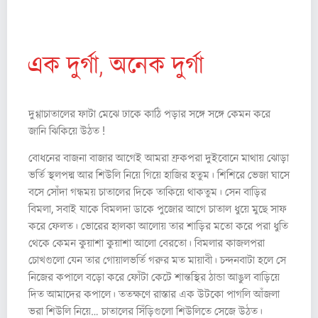
বৈ শা খী মি ত্র
এক দুর্গা, অনেক দুর্গা
দুগ্গাচাতালের ফাটা মেঝে ঢাকে কাঠি পড়ার সঙ্গে সঙ্গে কেমন করে
জানি ঝিকিয়ে উঠত !
বোধনের বাজনা বাজার আগেই আমরা ফ্রকপরা দুইবোনে মাথায় ঝোড়া
ভর্তি স্থলপদ্ম আর শিউলি নিয়ে গিয়ে হাজির হতুম। শিশিরে ভেজা ঘাসে
বসে সোঁদা গন্ধময় চাতালের দিকে তাকিয়ে থাকতুম। সেন বাড়ির
বিমলা, সবাই যাকে বিমলদা ডাকে পুজোর আগে চাতাল ধুয়ে মুছে সাফ
করে ফেলত। ভোরের হালকা আলোয় তার শাড়ির মতো করে পরা ধুতি
থেকে কেমন কুয়াশা কুয়াশা আলো বেরতো। বিমলার কাজলপরা
চোখগুলো যেন তার গোয়ালভর্তি গরুর মত মায়াবী। চন্দনবাটা হলে সে
নিজের কপালে বড়ো করে ফোঁটা কেটে শান্তস্থির ঠান্ডা আঙুল বাড়িয়ে
দিত আমাদের কপালে। ততক্ষণে রাস্তার এক উটকো পাগলি আঁজলা
ভরা শিউলি নিয়ে… চাতালের সিঁড়িগুলো শিউলিতে সেজে উঠত।