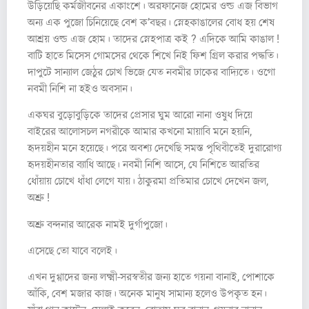
উড়িয়েছি কর্মজীবনের একাংশে। অরফানেজ হোমের ওল্ড এজ বিভাগ
অন্য এক পুজো চিনিয়েছে বেশ ক’বছর। স্নেহকাঙালের বোধ হয় শেষ
আশ্রয় ওল্ড এজ হোম। তাদের স্নেহপাত্র কই ? এদিকে আমি কাঙাল !
বাটি হাতে মিসেস গোমসের থেকে শিখে নিই ফিশ গ্রিল করার পদ্ধতি।
দাপুটে সান্যাল জেঠুর চোখ ভিজে যেত নবমীর ঢাকের বাদ্যিতে। ওগো
নবমী নিশি না হইও অবসান।
একঘর বুড়োবুড়িকে তাদের প্রেসার ঘুম আরো নানা ওষুধ দিয়ে
বাইরের আলোসচল নগরীকে আমার কখনো মায়াবি মনে হয়নি,
হৃদয়হীন মনে হয়েছে। পরে অবশ্য দেখেছি সমস্ত পৃথিবীতেই দুরারোগ্য
হৃদয়হীনতার ব্যাধি আছে। নবমী নিশি আসে, যে নিশিতে আরতির
ধোঁয়ায় চোখে ধাঁধা লেগে যায়। ঠাকুরমা প্রতিমার চোখে দেখেন জল,
অশ্রু !
অশ্রু বন্দনার আরেক নামই দুর্গাপুজো।
এসেছে তো যাবে বলেই।
এখন দুগ্গাদের জন্য লক্ষ্মী-সরস্বতীর জন্য হাতে গয়না বানাই, পোশাকে
আঁকি, বেশ মজার কাজ। অনেক মানুষ সামান্য হলেও উপকৃত হন।