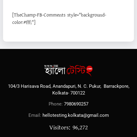
[TheChamp-FB-Comments style="background-
color:#fff;"]
104/3 Harisava Road, Anandapuri, N. C. Pukur, Barrackpore,
Kolkata- 700122
Phone:
7980690257
Email:
hellotesting.kolkata@gmail.com
Visitors: 96,272