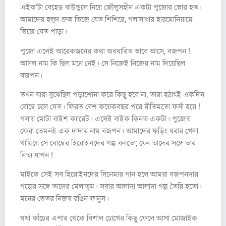
এইক’টা বেহেড বাউন্ডুলে নিয়ে জৌলুসহীন একটা পুজোর ভোর হত।
আমাদের হলুদ ফ্রক ভিজে যেত শিশিরে, গলাসাধার হারমোনিয়ামে
ভিজে যেত পাড়া।
পুজো এলেই আরেকজনের কথা অবধারিত ভাবে আসে, বজপন !
আসল নাম কি ছিল মনে নেই। সে নিজেই নিজের নাম দিয়েছিল
বজপন।
তখন যারা বুঝেছিল পড়াশোনা করে কিছু হবে না, তারা হঠাৎই একদিন
বোম্বে চলে যেত। ফিরত বেশ কয়েকবছর পরে রীতিমতো ফর্সা হয়ে !
গলায় মোটা বাইশ ক্যারেট। এসেই বাইক কিনত একটা। পুজোয়
ফেরা তেমনই এক দাদার নাম বজপন। আমাদের ফড়িং ধরার খেলা
থামিয়ে সে বোম্বের হিরোইনদের গল্প বলতো; যেন তাদের সঙ্গে তার
নিত্য যাপন !
মাইকে সেই সব হিরোইনদের সিনেমার গান হলে আমরা বজপনদার
গল্পের সঙ্গে তাদের মেলাতুম। সবার আলাদা আলাদা গল্প তৈরি হতো।
মনের ভেতর নিজস্ব রঙিন ফানুস।
ঘষা কাঁচের এপার থেকে বিশাল চোখের কিছু ফেলে আসা মোজাইক