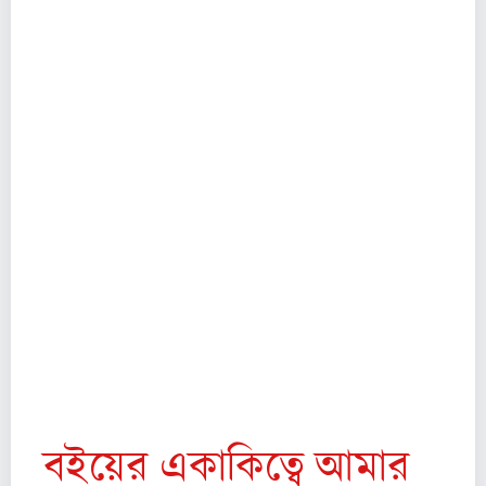
অধ্যাপক এবং সাহিত্য সমালোচক ছিলেন। ফরাসি ভাষা
এবং সংস্কৃতির শ্রেষ্ঠ পুরষ্কার Grand prix de la Critique
littéraire of the Académie Française
পেয়েছিলেন। মারীর কাজ প্রধানত "ভিসেরাল", যা মানুষের
শারীরিক ও মননশীল অভ্যন্তরীন দিকগুলি আবিষ্কার করে।
তিনি ফ্রেঞ্চ আর্ট কাউন্সিলের প্রেসিডেন্ট ছিলেন। তাঁর
কবিতাকে চার্লস বোদলেয়ারের সমতুল্য বলা হয়ে থাকে ।
তিনি French arts council La Maison de la
Poésie-এর প্রেসিডেন্টও ছিলেন। এ ছাড়াও ছিলেন
Université Paris-Sorbonne এর এমিরেটাস
প্রফেসার। অসংখ্য কাব্য সংকলন ছাড়াও প্রকাশ করেছেন
একাধিক উপন্যাস, সুররিয়ালিজম ও ফরাসি কবি আনাতোল
ফ্রান্সের উপর নানা প্রবন্ধের বই।
বইয়ের একাকিত্বে আমার