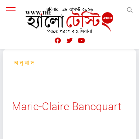
রবিবার, ০৯ আগস্ট ২০২৬
পরতে পরশে বাঙালিয়ানা
অ নু বা দ
রূ প ক ব র্ধ ন রা য়
Marie-Claire Bancquart
Marie-Claire Bancquart (জন্ম- ২১শে জুলাই,১৯৩২,
মৃত্যু- ১৯শে ফেব্রুয়ারি,২০১৯) একজন কবি, প্রাবন্ধিক,