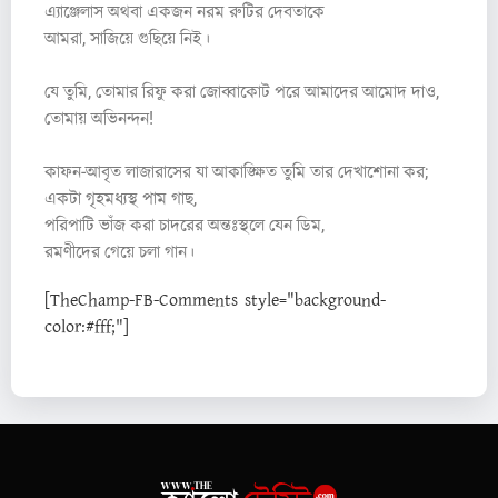
এ্যাঞ্জেলাস অথবা একজন নরম রুটির দেবতাকে
আমরা, সাজিয়ে গুছিয়ে নিই।
যে তুমি, তোমার রিফু করা জোব্বাকোট পরে আমাদের আমোদ দাও,
তোমায় অভিনন্দন!
কাফন-আবৃত লাজারাসের যা আকাঙ্ক্ষিত তুমি তার দেখাশোনা কর;
একটা গৃহমধ্যস্থ পাম গাছ,
পরিপাটি ভাঁজ করা চাদরের অন্তঃস্থলে যেন ডিম,
রমণীদের গেয়ে চলা গান।
[TheChamp-FB-Comments style="background-
color:#fff;"]