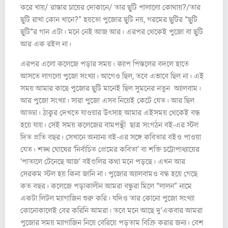
করে খায়/ রাস্তার চায়ের দোকানে/ তার ছুটি পালালো কোথায়?/তার
ছুটি রাখা কোন খানে?” হয়তো পুজোর ছুটি নয়, গরমের ছুটির “ছুটি
ছুটি”র গান এটা। মনে নেই আজ আর। এরপর থেকেই পুজো বা ছুটি
আর এক রইল না।
এরপর এলো কলেজে পড়ার সময়। ক্যাপ পিস্তলের বদলে হাতে
আসতে লাগলো পুজো সংখ্যা। আগেও ছিল, তবে এভাবে ছিল না। এই
সময় আমার কাছে পুজোর ছুটি মানেই ছিল সুমনের নতুন অ্যালবাম।
আর পুজো সংখ্যা। সারা পুজো এসব নিয়েই কেটে যেত। আর ছিল
আড্ডা। ঠাকুর দেখতে যাওয়ার উৎসাহ আমার এইসময় থেকেই বন্ধ
হয়ে যায়। সেই সময় কলেজের বামপন্থী ছাত্র সংগঠন বই-এর স্টল
দিত প্রতি বছর। সেখানে অন্যান্য বই-এর সঙ্গে কবিতার বইও পাওয়া
যেত। শঙ্খ ঘোষের ‘নির্বাচিত প্রেমের কবিতা’ বা শক্তি চট্টোপাধ্যায়ের
‘পাতালে টেনেছে আজ’ বইগুলির কথা মনে পড়ছে। এখন আর
সেরকম স্টল হয় কিনা জানি না। পুজোর অ্যালবামও বন্ধ হয়ে গেছে
কত বছর। কলেজে পড়াকালীন আমরা বন্ধুরা মিলে “লালন” নামে
একটা লিটল ম্যাগাজিন শুরু করি। যদিও তার কোনো পুজো সংখ্যা
কোনোকালেই বের করিনি আমরা। তবে মনে আছে দু’একবার আমরা
পুজোর সময় ম্যাগাজিন নিয়ে বেরিয়ে পড়তাম বিক্রি করার জন্য। বেশ