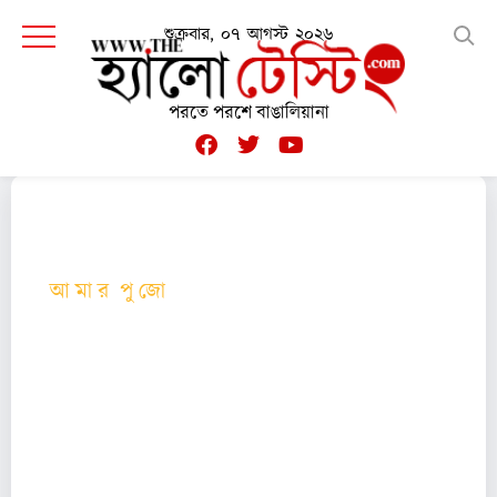
শুক্রবার, ০৭ আগস্ট ২০২৬
পরতে পরশে বাঙালিয়ানা
আ মা র পু জো
বাঙালির তেরো পার্বণের সেরা পার্বণ দুর্গা পুজো। তো এই
পুজো নিয়ে কী ভাবছেন তাঁরা? পুজো তাঁদের কাছে কীভাবে
ধরা দেয় অথবা পুজোর ভেতর তাঁরা ধরা পড়েন কীভাবে...
কলম ধরলেন