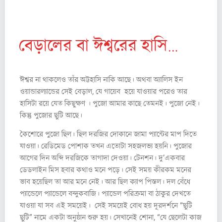
শৈ বা ল স র কা র
বেড়ালের বা ঈশ্বরের হাসি…
ঈশ্বর না থাকলেও তাঁর অট্টহাসি নাকি আছে। অথবা অ্যালিস ইন
ওয়ান্ডারল্যান্ডের সেই বেড়াল, যে গায়েব হয়ে যাওয়ার পরেও তার
হাসিটা রয়ে যেত কিছুক্ষণ । পুজো আমার কাছে তেমনই। পুজো নেই।
কিন্তু পুজোর ছুটি আছে।
কৈশোরে পুজো ছিল। ছিল দরজির দোকানে জামা প্যান্টের মাপ দিতে
যাওয়া। রেডিমেড পোশাক তখন এতোটা সহজলভ্য হয়নি। পুজোর
আগের দিন অব্দি দরজিকে তাগাদা দেওয়া। টেনশন। দু’একবার
ডেডলাইন মিস হবার কথাও মনে পড়ে। সেই সময় কীরকম মনের
ভাব হয়েছিল তা আর মনে নেই। আর ছিল ক্যাপ পিস্তল। দল বেঁধে
প্যান্ডেলে প্যান্ডেলে বন্দুকবাজি। প্যান্ডেল পরিক্রমা বা ঠাকুর দেখতে
যাওয়া যা সব এই সময়েই। সেই সময়েই বোধ হয় দূরদর্শনে “ছুটি
ছুটি” নামে একটা অনুষ্ঠান শুরু হয়। সেখানেই শোনা, “যে ছেলেটা কাজ