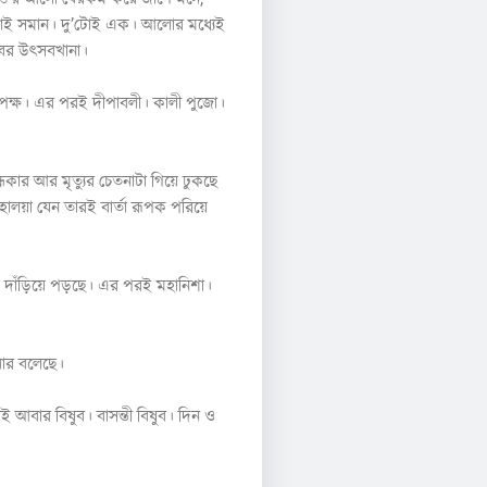
টোই সমান। দু’টোই এক। আলোর মধ্যেই
বের উৎসবখানা।
েতপক্ষ। এর পরই দীপাবলী। কালী পুজো।
ন্ধকার আর মৃত্যুর চেতনাটা গিয়ে ঢুকছে
লয়া যেন তারই বার্তা রূপক পরিয়ে
 দাঁড়িয়ে পড়ছে। এর পরই মহানিশা।
রবার বলেছে।
রই আবার বিষুব। বাসন্তী বিষুব। দিন ও