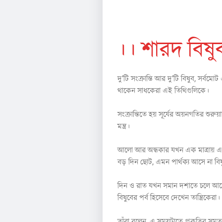
সো ম ব্র ত স র কা র
।। শারদ বিষু
দু’টি সংক্রান্তি আর দু’টি বিষুব, সর্
থাকেন সাধকেরা এই তিথিগুলিকে।
সংক্রান্তিতে হয় সূর্যের অয়নগতির শ
মন্ত্র।
আলো আর অন্ধকার যখন এক মাত্রায় এসে 
বড় দিন ছোট, এমন পার্থক্য আসে না বি
দিন ও রাত যখন সমান দশাতে চলে আসে তখ
বিষুবের পর্ব হিসেবে দেখেন তান্ত্রিকেরা।
তাঁরা বলেন, এ সময়টাতে প্রকৃতির স