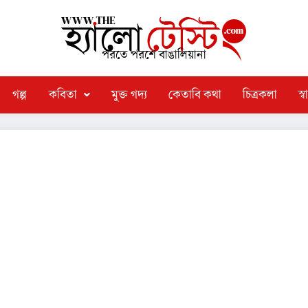
পরতে পরশে বাঙালিয়ানা
গল্প
কবিতা
মুক্ত গদ্য
কেতাবি কথা
চিত্রকলা
স্বা
্বণ দুর্গা পুজো। তো এই পুজো নিয়ে কী ভাবছেন তাঁরা? পুজো তাঁদের কাছে
. কলম ধরলেন