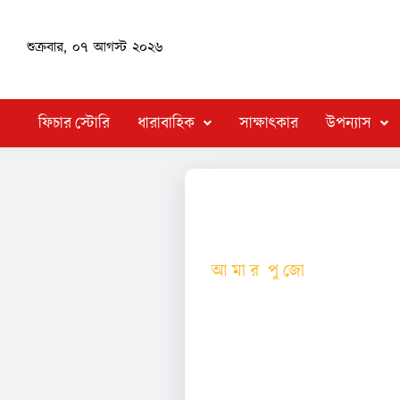
শুক্রবার, ০৭ আগস্ট ২০২৬
ফিচার স্টোরি
ধারাবাহিক
সাক্ষাৎকার
উপন্যাস
আ মা র পু জো
বাঙালির তেরো পার্বণের সেরা পার
ভেতর তাঁরা ধরা পড়েন কীভাবে..