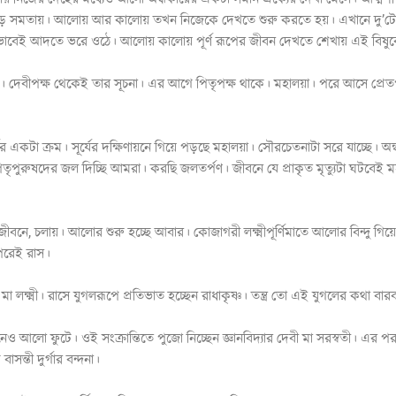
ে সমতায়। আলোয় আর কালোয় তখন নিজেকে দেখতে শুরু করতে হয়। এখানে দু’
বেই আদতে ভরে ওঠে। আলোয় কালোয় পূর্ণ রূপের জীবন দেখতে শেখায় এই বিষু
ষুবে। দেবীপক্ষ থেকেই তার সূচনা। এর আগে পিতৃপক্ষ থাকে। মহালয়া। পরে আসে প্র
বের একটা ক্রম। সূর্যের দক্ষিণায়নে গিয়ে পড়ছে মহালয়া। সৌরচেতনাটা সরে যাচ্ছে। অ
পুরুষদের জল দিচ্ছি আমরা। করছি জলতর্পণ। জীবনে যে প্রাকৃত মৃত্যুটা ঘটবেই মহা
ে, চলায়। আলোর শুরু হচ্ছে আবার। কোজাগরী লক্ষ্মীপূর্ণিমাতে আলোর বিন্দু গিয়ে
 পরেই রাস।
আর মা লক্ষ্মী। রাসে যুগলরূপে প্রতিভাত হচ্ছেন রাধাকৃষ্ণ। তন্ত্র তো এই যুগলের কথা বা
নেও আলো ফুটে। ওই সংক্রান্তিতে পুজো নিচ্ছেন জ্ঞানবিদ্যার দেবী মা সরস্বতী। এর প
ন্তী দুর্গার বন্দনা।