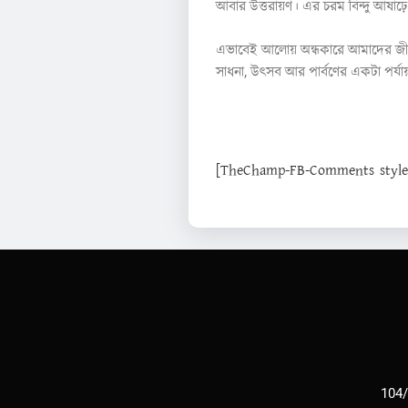
আবার উত্তরায়ণ। এর চরম বিন্দু আষাঢ়ে
এভাবেই আলোয় অন্ধকারে আমাদের জীবনখ
সাধনা, উৎসব আর পার্বণের একটা পর্য
[TheChamp-FB-Comments style="
104/