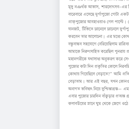
মৃদু
নঞর্থক
আভাস
,
শারদোৎসব
–
এর
বারেবারে
এসেছে
দুর্গাপুজো
গোটা
একট
।
প্রাক্
পুজোর
আবহাওয়াও
গেল
পাল্টে
যানজট
,
টিভিতে
চ্যানেলে
চ্যানেলে
দুর্গা
।
করবেন
তার
আলোচনা
এর
মধ্যে
কোথ
বন্ধুবান্ধব
সহযোগে
বেরিয়েছিলাম
রাত্রিব্
আমাকে
নিরুৎসাহিত
করেছিল
পুনরায়
প
মহানগরীকে
যথাসাধ্য
অনুকরণ
করে
সে
পুজোর
কটা
দিন
প্রকৃতির
কোলে
নিরবচ্ছ
কোথায়
গিয়েছিলে
বেড়াতে
?”
আমি
প্র
।
বেড়াতাম
আর
এই
বছর
,
যখন
কোন
অনাগত
ভবিষ্যৎ
নিয়ে
দুশ্চিন্তাগ্রস্ত
—
এম
এবার
পুজোর
চারদিন
বাঁকুড়ার
প্রত্যন্ত
গ
কলাবউয়ের
স্নানে
ঘুম
থেকে
জেগে
ওঠে