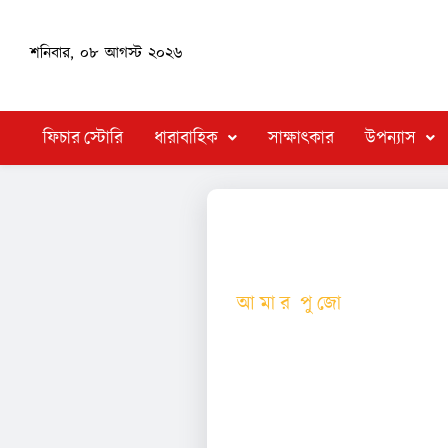
শনিবার, ০৮ আগস্ট ২০২৬
ফিচার স্টোরি
ধারাবাহিক
সাক্ষাৎকার
উপন্যাস
আ মা র পু জো
বাঙালির তেরো পার্বণের সেরা পার
ভেতর তাঁরা ধরা পড়েন কীভাবে..