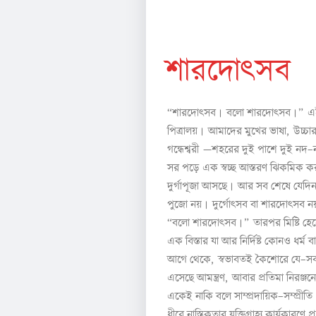
সু দী প চ ট্টো পা ধ্যা য়
শারদোৎসব
।
।
“
শারদোৎসব
বলো
শারদোৎসব
”
এ
।
পিত্রালয়
আমাদের
মুখের
ভাষা
,
উচ্চা
গন্ধেশ্বরী
—
শহরের
দুই
পাশে
দুই
নদ
–
সর
পড়ে
এক
স্বচ্ছ
আস্তরণ
ঝিকমিক
ক
।
দুর্গাপূজা
আসছে
আর
সব
শেষে
যেদি
।
পুজো
নয়
দুর্গোৎসব
বা
শারদোৎসব
ন
।
“
বলো
শারদোৎসব
”
তারপর
মিষ্টি
হে
এক
বিস্তার
যা
আর
নির্দিষ্ট
কোনও
ধর্ম
বা
আগে
থেকে
,
স্বভাবতই
কৈশোরে
যে
–
স
এসেছে
আমন্ত্রণ
,
আবার
প্রতিমা
নিরঞ্জন
একেই
নাকি
বলে
সাম্প্রদায়িক
–
সম্প্রীতি
ধীরে
নাস্তিকতার
যুক্তিগ্রাহ্য
কার্যকারণে
প