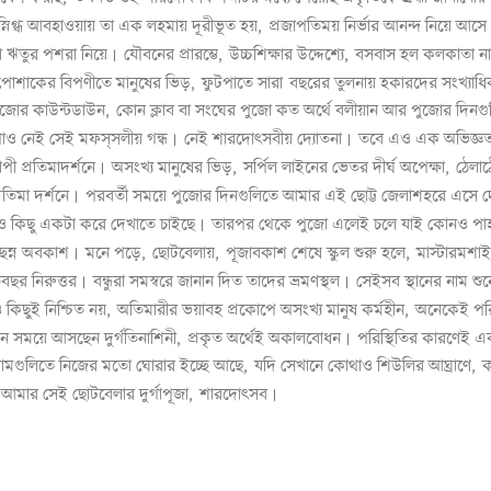
স্নিগ্ধ
আবহাওয়ায়
তা
এক
লহমায়
দূরীভূত
হয়
,
প্রজাপতিময়
নির্ভার
আনন্দ
নিয়ে
আসে
।
া
ঋতুর
পশরা
নিয়ে
যৌবনের
প্রারম্ভে
,
উচ্চশিক্ষার
উদ্দেশ্যে
,
বসবাস
হল
কলকাতা
ন
পোশাকের
বিপণীতে
মানুষের
ভিড়
,
ফুটপাতে
সারা বছরের
তুলনায়
হকারদের
সংখ্যাধিক
পুজোর
কাউন্টডাউন
,
কোন
ক্লাব
বা
সংঘের
পুজো
কত
অর্থে
বলীয়ান
আর
পুজোর
দিনগু
।
।
াও
নেই
সেই
মফস্
সলীয়
গন্ধ
নেই
শারদোৎসবীয়
দ্যোতনা
তবে
এও
এক
অভিজ্ঞত
।
যাপী
প্রতিমাদর্শনে
অসংখ্য
মানুষের
ভিড়
,
সর্পিল
লাইনের
ভেতর
দীর্ঘ
অপেক্ষা
,
ঠেলাঠ
।
্রতিমা
দর্শনে
পরবর্তী
সময়ে
পুজোর
দিনগুলিতে
আমার
এই
ছোট্ট
জেলাশহরে
এসে
দ
।
ও
কিছু
একটা
করে
দেখাতে
চাইছে
তারপর
থেকে
পুজো
এলেই
চলে
যাই
কোনও
পা
।
িন্ন
অবকাশ
মনে
পড়ে
,
ছোটবেলায়
,
পূজাবকাশ
শেষে
স্কুল
শুরু
হলে
,
মাস্টারমশাই
।
।
তিবছর
নিরুত্তর
বন্ধুরা
সমস্বরে
জানান
দিত
তাদের
ভ্রমণস্থল
সেইসব
স্থানের
নাম
শুন
ও
কিছুই
নিশ্চিত
নয়
,
অতিমারীর
ভয়াবহ
প্রকোপে
অসংখ্য
মানুষ
কর্মহীন
,
অনেকেই
পর
।
ন
সময়ে
আসছেন
দুর্গতিনাশিনী
,
প্রকৃত
অর্থেই
অকালবোধন
পরিস্থিতির
কারণেই
এব
্রামগুলিতে
নিজের
মতো
ঘোরার
ইচ্ছে
আছে
,
যদি
সেখানে
কোথাও
শিউলির
আঘ্রাণে
,
ক
।
আমার
সেই
ছোটবেলার
দুর্গাপূজা
,
শারদোৎসব