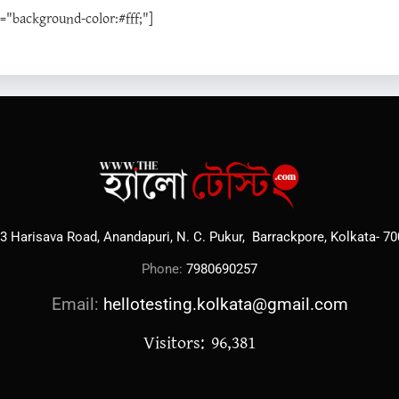
background-color:#fff;"]
3 Harisava Road, Anandapuri, N. C. Pukur, Barrackpore, Kolkata- 7
Phone:
7980690257
Email:
hellotesting.kolkata@gmail.com
Visitors: 96,381