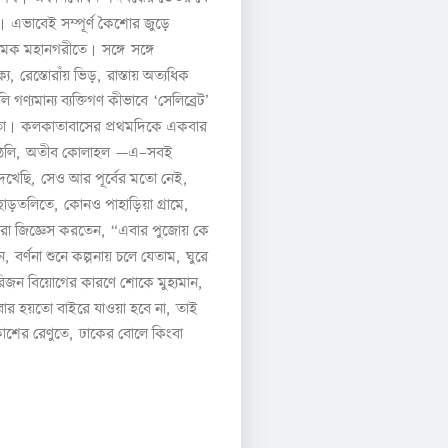
।
এভাবেই
সম্পূর্ণ
কৈশোর
জুড়ে
।
ামক
মহানগরীতে
সঙ্গে সঙ্গে
্য
,
রেস্তোরাঁয়
ভিড়
,
রাস্তায়
অত্যধিক
লি
গণ্যমান্য
ব্যক্তিগণ
কীভাবে
‘
সেলিব্রেট
’
।
া
কলকাতাবাসের
প্রথমদিকে
একবার
েলি
,
অতীব
কোলাহল
—
এ
–
সবই
েখেছি
,
সেও
আর
পূর্বের
মতো
নেই
,
হাড়তলিতে
,
কোনও
পাহাড়িয়া
গ্রামে
,
রা
জিজ্ঞেস
করতেন
, “
এবার
পুজোয়
কে
ে
,
বর্ণনা
শুনে
কল্পনায়
চলে
যেতাম
,
ঘুরে
িজন
বিয়োগের
কারণে
শোকে
মুহ্যমান
,
ার
হয়তো
বাইরে
যাওয়া
হবে
না
,
তাই
াশের
রেণুতে
,
ঢাকের
বোলে
কিংবা