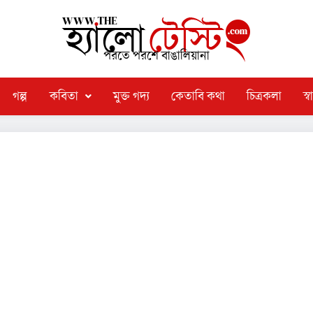
পরতে পরশে বাঙালিয়ানা
গল্প
কবিতা
মুক্ত গদ্য
কেতাবি কথা
চিত্রকলা
স্বা
্বণ দুর্গা পুজো। তো এই পুজো নিয়ে কী ভাবছেন তাঁরা? পুজো তাঁদের কাছে
. কলম ধরলেন