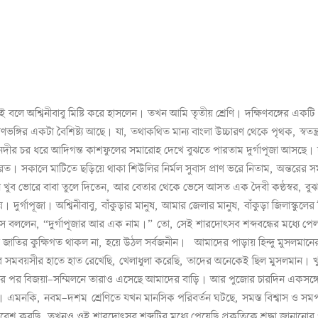
।
।
ই
বলে
অশ্বিনীবাবু
মিষ্টি
করে
হাসলেন
তখন
আমি
তৃতীয়
শ্রেণি
দক্ষিণবঙ্গের
একটি
।
রণভঙ্গির
একটা
বৈশিষ্ট্য
আছে
যা
,
তথাকথিত
মান্য
বাংলা
উচ্চারণ
থেকে
পৃথক
,
স্বতন্ত্
।
নদীর
চর
ধরে
আদিগন্ত
কাশফুলের
সমারোহ
দেখে
বুঝতে
পারতাম
দুর্গাপূজা
আসছে
।
রত
সকালে
মাটিতে
ছড়িয়ে
থাকা
শিউলির
নির্মল
সুবাস
প্রাণ
ভরে
নিতাম
,
অন্তরের
সম
ন
খুব
ভোরে
বাবা
তুলে
দিতেন
,
আর
বেতার
থেকে
ভেসে
আসত
এক
দৈবী
কণ্ঠস্বর
,
বু
।
।
য়
দুর্গাপূজা
অশ্বিনীবাবু
,
বাঁকুড়ার
মানুষ
,
আমার
জেলার
মানুষ
,
বাঁকুড়া
জিলাস্কুলের
।
সে
বললেন
, “
দুর্গাপূজার
আর
এক
নাম
”
তো
,
সেই
শারদোৎসব
শব্দবন্ধের
মধ্যে
পেল
।
জাতির
কুক্ষিগত
থাকল
না
,
হয়ে
উঠল
সর্বজনীন
আমাদের
পাড়ায়
হিন্দু
মুসলমানে
।
ব
সমবয়সীর
হাতে
হাত
রেখেছি
,
খেলাধুলা
করেছি
,
তাদের
অনেকেই
ছিল
মুসলমান
খ
।
ের
পর
বিজয়া
–
সম্মিলনে
তারাও
এসেছে
আমাদের
বাড়ি
আর
পুজোর
চারদিন
একসঙ্গ
।
এমনকি
,
নবম
–
দশম শ্রেণিতে
যখন
মানসিক
পরিবর্তন
ঘটছে
,
সমস্ত
বিশ্বাস
ও
সমর
্রবেশ
করছি
,
তখনও
ওই
শারদোৎসব
শব্দটির
মধ্যে
পেয়েছি
প্রকৃতিকে
শ্রদ্ধা
জানানোর