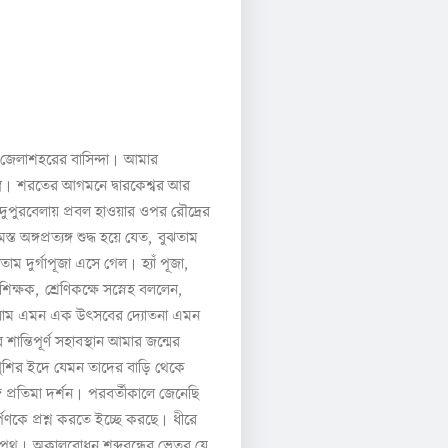
।
জেলাশহরের
বাসিন্দা
আমার
।
র
শরতের
আগমনে
দ্বারকেশ্বর
আর
দুপুরবেলায়
প্রবল
হাওয়ার
ওপর
রৌদ্রের
স্ত
অঙ্গপ্রত্যঙ্গ
শুদ্ধ
হয়ে
যেত
,
বুঝতাম
।
ঝতাম
দুর্গাপূজা
এসে
গেল
হ্যাঁ
পূজা
,
শিক্ষক
,
শ্রেণিকক্ষে
সস্নেহ
বললেন
,
াম
এমন
এক
উৎসবের
দ্যোতনা
এমন
র
শান্তিপূর্ণ
সহাবস্থান
আমার
জন্মের
ুশির
ইদে
যেমন
তাদের
বাড়ি
থেকে
।
ে
প্রতিমা
দর্শন
পরবর্তীকালে
জেনেছি
।
্পণকে
প্রশ্ন
করতে
ইচ্ছে
করছে
ধীরে
।
পথ
অকালবোধন
শব্দবন্ধের
ভেতর
যে