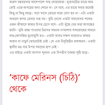
করাল বহুস্বরতার আশেপাশে তার ঘোরাফেরা। মূকনাট্যের মাঝে আর
কেউ একে-অপরের কথা শোনে না। সে বলে, এর মাঝে সবার জন্যেই
কিছু না কিছু আছে। তবে তাতে কোনো মাত্রা যোগ হয় না। এটা একটা
সাধারণ কলম রেখার প্রশ্ন নয়। তুমি দেখো একটা সামান্যতম শব্দের
ওজন কীভাবে ভাষার উপর চেপে বসে। এটা খুঁজে বের করা আতঙ্কের
হয়নি। তুমি রাস্তা পাওয়ার চিরতর সামান্য প্রত্যাশায় শব্দকোষের সামনে
দ্বন্দ্ব-ভোগান্তির মুখোমুখি হও। একটা অবাধ লক্ষণ থাকলেও ভাষার
অভাব বা প্রাচুর্য কোনোটাই নেই। সে এক নিবৃত্তিহীন রক্তক্ষরণ। একটা
স্থানীয় রঙ যার উপর সময়ের ছাপ নেই।
এর বাইরে একটা আপাত শূন্যতা এক বিপরীত বৈষম্য সৃষ্টি করে।
‘কাফে মেরিনস (চিঠি)’
থেকে
(From ‘Café
Marines (Letters)’)