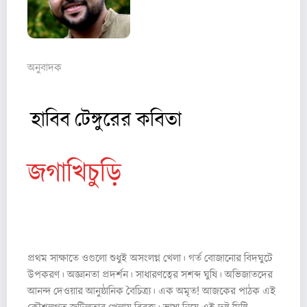
রূপক বর্ধন রায়
অনুবাদক
হাবিব টেঙ্গুরের কবিতা
জগাখিচুড়ি
(Hodgepodge)
১
প্রথম সাক্ষাতে ওগুলো শুধুই অসংলগ্ন খেলা। গর্ত বোজানোর বিদঘুটে
উপকরণ। অজ্ঞানতা প্রদর্শন। সাধারণত্বের সশব্দ ঘুষি। অভিজাতদের
আনন্দ দেওয়ার আনুষ্ঠানিক বৈচিত্র্য। এক অমৃত! আজকের পাঠক এই