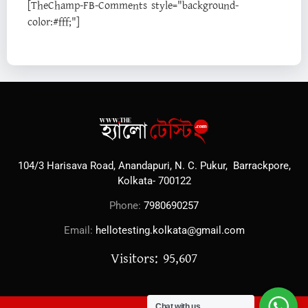
[TheChamp-FB-Comments style="background-
color:#fff;"]
104/3 Harisava Road, Anandapuri, N. C. Pukur, Barrackpore,
Kolkata- 700122
Phone:
7980690257
Email:
hellotesting.kolkata@gmail.com
Visitors: 95,607
Chat with us