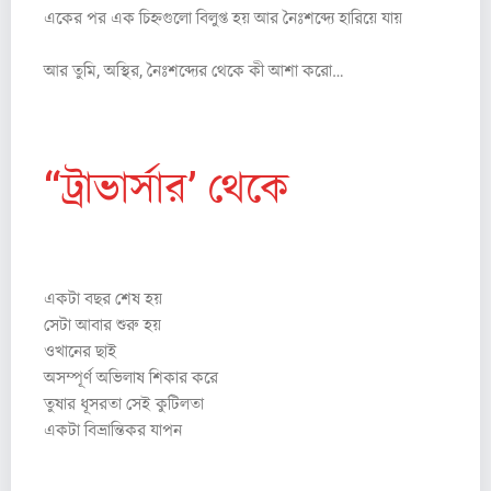
একের পর এক চিহ্নগুলো বিলুপ্ত হয় আর নৈঃশব্দ্যে হারিয়ে যায়
আর তুমি, অস্থির, নৈঃশব্দ্যের থেকে কী আশা করো…
‘‘ট্রাভার্সার’ থেকে
(from
‘
Traverser’
)
একটা বছর শেষ হয়
সেটা আবার শুরু হয়
ওখানের ছাই
অসম্পূর্ণ অভিলাষ শিকার করে
তুষার ধূসরতা সেই কুটিলতা
একটা বিভ্রান্তিকর যাপন