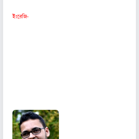
L’Épreuve de l’Arc, 1990.
ইংরেজি-
“Exile is My Trade”: The Habib Tengour
Reader (Black Widow, 2012), সম্পাদনা ও অনুবাদঃ
Pierre Joris.
Crossings (The Post-Apollo Press, 2013),
অনুবাদঃ Marilyn Hacker,
এছাড়াও হাবিব আলজায়ার্সে “এপিক” প্রকাশিত “পোয়েমস
অফ দা ওয়ার্ল্ড” সিরিজটির নির্দেশনা করেন।