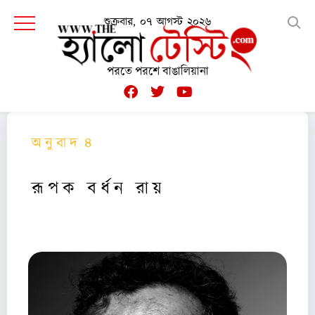
শুক্রবার, ০৭ আগস্ট ২০২৬
পরতে পরশে বাঙালিয়ানা
অ নু বা দ ৪
রূ প ক ব র্ধ ন রা য়