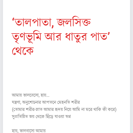
‘তালপাতা, জলসিক্ত
তৃণভূমি আর ধাতুর পাত’
থেকে
(from ‘Thatch,
Water-Meadow and
Sheet Metal’)
আমায় ভালবেসো, হায়…
যন্ত্রণা, অনুশোচনার আপতনে মেহনতি শরীর
(তোমার শরীর-স্নাত আমার হৃদয় নিয়ে আমি না মরে থাকি কী করে)
সুপ্রতিষ্ঠিত ভয় থেকে ছিঁড়ে যাওয়া স্বপ্ন
হায়, ভালবাসো আমায়