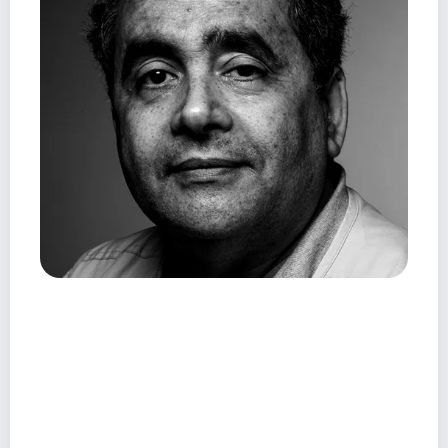
টেঙ্গুর সমসাময়িক মাগ্রেবীয় কবিদের অন্যতম। ওঁর লেখায়
ধরা পড়ে ঔপনিবেশিকতা এবং আলজেরিয়ার মানুষদের
যাযাবরস্থানীয় পরিস্থিতি। হাবিবের বাবা সশস্ত্র জাতীয়তাবাদী
আন্দোলনে জড়িত ছিলেন। পুলিশি অত্যাচারের হাত থেকে
বাঁচতে পাঁচ বছরের হাবিবকে নিয়ে তার পরিবার ফ্রান্সে পালিয়ে