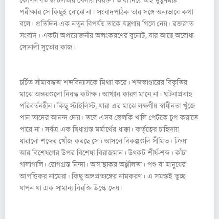
কৌশলগত জটিলতার খেলায় বিরক্ত। ভাষা নিয়ে এই দুষ্টু-মিষ্টি
পরীক্ষার সে কিছুই বোঝে না। সংবাদপাঠক তার সঙ্গে অন্যভাবে কথা
বলে। প্রতিদিন এক নতুন বিপর্যয় তাকে যন্ত্রণায় গিলে নেয়। রক্তস্নাত
সংবাদ। একটা অপ্রয়োজনীয় অলংকরণের বুনোট, যার আছে অবোধ্য
সোনালী সুতোর কাজ।
২
চর্চিত সীমাবদ্ধতা শব্দবিন্যাসকে মিথ্যা করে। শব্দভাণ্ডারের বিকৃতির
মাঝে অন্তরগুলো নিবদ্ধ কটাক্ষ। আখ্যান কারণ মানে না। ঘটনাপ্রবাহ
পরিবর্তনহীন। কিছু স্টাইলিস্ট, যারা এর মাঝে লক্ষণীয় স্বাধীনতা খুঁজে
পান তাদের আনন্দ দেয়। তবে এসব ভেলকি খালি পেটকে চুপ করাতে
পারে না। সর্বত্র এক দ্বিধাগ্রস্ত মর্মার্থের ধাক্কা। কর্তৃত্বের চাহিদায়
ধারালো শব্দের খোঁজ করছে সে। আসলে বিকল্পগুলি সীমিত। ক্রিয়া
আর বিশেষণের উপর বিশেষ্য বিরাজমান। উত্কট শীর্ষ-শব্দ। কাঁচা
গালাগালি। রোগগ্রস্ত নিন্দা। অস্বাস্থ্যকর অশ্লীলতা। পশু বা মানুষের
আপত্তিকর নামেরা। কিছু অঙ্গপ্রত্যঙ্গের নামকরণ। এ সমস্তই তুচ্ছ
যাপন যা এক সামান্য বিরক্তি উস্কে দেয়।
৩