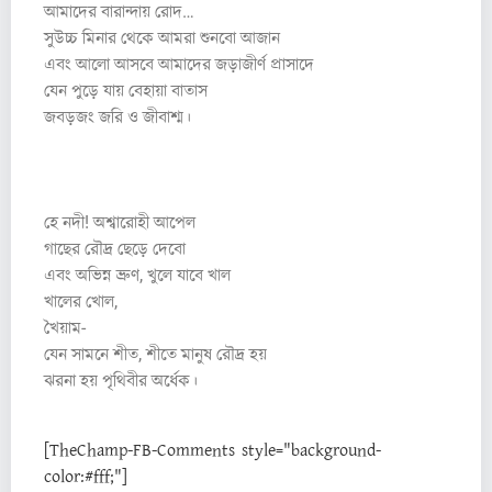
আমাদের বারান্দায় রোদ…
সুউচ্চ মিনার থেকে আমরা শুনবো আজান
এবং আলো আসবে আমাদের জড়াজীর্ণ প্রাসাদে
যেন পুড়ে যায় বেহায়া বাতাস
জবড়জং জরি ও জীবাশ্ম।
২
হে নদী! অশ্বারোহী আপেল
গাছের রৌদ্র ছেড়ে দেবো
এবং অভিন্ন ভ্রুণ, খুলে যাবে খাল
খালের খোল,
খৈয়াম-
যেন সামনে শীত, শীতে মানুষ রৌদ্র হয়
ঝরনা হয় পৃথিবীর অর্ধেক।
[TheChamp-FB-Comments style="background-
color:#fff;"]