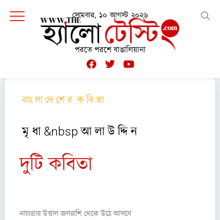
সোমবার, ১০ আগস্ট ২০২৬
পরতে পরশে বাঙালিয়ানা
বাং লা দে শে র ক বি তা
মৃ ধা &nbsp আ লা উ দ্দি ন
দুটি কবিতা
১
নায়াগ্রার উত্তাল জলরাশি থেকে উঠে আসবে