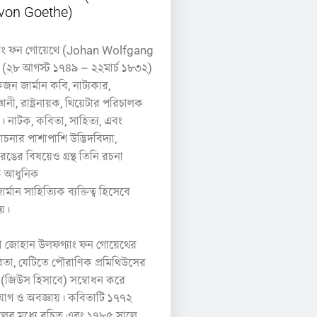
von Goethe)
াং ফন গোয়েথে (Johan Wolfgang
(২৮ আগস্ট ১৭৪৯ – ২২মার্চ ১৮৩২)
ন জার্মান কবি, নাট্যকার,
ানী, রাষ্ট্রনায়ক, থিয়েটার পরিচালক
নাটক, কবিতা, সাহিত্য, এবং
চনার পাশাপাশি উদ্ভিদবিদ্যা,
 রঙের বিষয়েও গ্রন্থ তিনি রচনা
ে আধুনিক
 জার্মান সাহিত্যিক ব্যক্তিত্ব হিসেবে
য়।
লো জোহান উলফগ্যাং ফন গোয়েথের
া, যেটিতে পৌরাণিক প্রমিথিউসের
কে(জিউস হিসাবে) সম্বোধন করে
অভিযোগ ও অবজ্ঞায়। কবিতাটি ১৭৭২
লের মধ্যে রচিত এবং ১৭৮৫ সালে