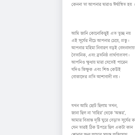
কেননা তা আপনার দ্বারাও ঈর্ষান্বিত হয় 
২
আমি জানি কোনোকিছুই এত তুচ্ছ নয়
এই সূর্যের নীচে আপনার চেয়ে, প্রভু।
আপনার মহিমা নিবারণ বড়ই বেদনাদায়
বৈতানিক, এবং ব্রতনিষ্ঠ প্রার্থণাপ্রবণ।
আপনিও ক্ষুধায় মারা যেতেই পারেন
যদিও ভিক্ষুক এবং শিশু কেউই
বোকাদের প্রতি আশাবাদী নয়।
৩
যখন আমি ছোট ছিলাম তখন,
জানা ছিল না ‘বাহির’ থেকে ‘অন্তর’,
আমার বিভ্রান্ত দৃষ্টি ঘুরে বেড়াত সূর্যের ক
যেন তারই ঠিক উপরে ছিল একটা কান
শোনার জন্য আমার সমস্ত অভিযোগ,