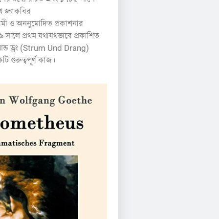
খ জ্যাকবির
নামী ও অননুমোদিত প্রকাশনার
৯ সালে প্রথম যথাযথভাবে প্রকাশিত
 আন্ড ড্রং (Strum Und Drang)
 গুরুত্বপূর্ণ কাজ।