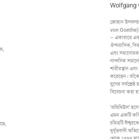
Wolfgang 
।
জোহান উলফগ্য
von Goethe) 
– একাধারে একজ
ঔপন্যাসিক, বিজ্ঞ
ক,
এবং সমালোচক। 
নান্দনিক সমালো
শারীরস্থান এবং
করেছেন। তাঁক
যুগের সর্বশ্রেষ্ঠ
বিবেচনা করা হ
‘প্রমিথিউস’ হ
এমন একটি কবিত
চরিত্রটি ঈশ্বর
াছে,
দুর্বৃত্তবাদী 
থেকে ১৭৭৪ সা