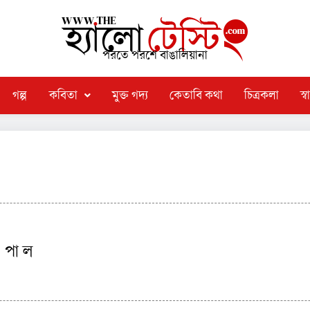
পরতে পরশে বাঙালিয়ানা
গল্প
কবিতা
মুক্ত গদ্য
কেতাবি কথা
চিত্রকলা
স্বা
p পা ল