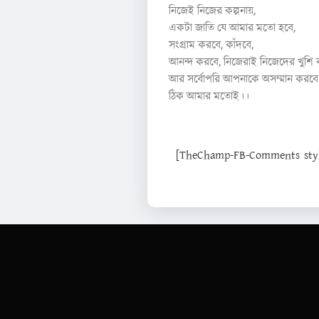
নিজেই নিজের কল্পনায়,
একটা জাতি যে আমার মতো হবে,
সংগ্রাম করবে, কাঁদবে,
আনন্দ করবে, নিজেরাই নিজেদের খুশি 
আর সর্বোপরি আপনাকে অসম্মান করবে
ঠিক আমার মতোই।।
[TheChamp-FB-Comments style