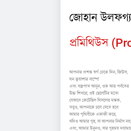
জোহান উলফগ্য
প্রমিথিউস (
১
আপনার প্রশস্ত স্বর্গ ঢেকে দিন, জিউস,
ঘন কুয়াশার বাষ্পে!
এবং বজ্রপাত আনুন, ওক আর পর্বতের
উচ্চ শিখরে; ওই ছেলেটির মতো
যেভাবে কেটেছিল থিসলের মস্তক,
তবুও, আপনাকে চলে যেতে হবে
আমার পৃথিবীকে একাকী করে,
যদিও আমার গৃহ, যা আপনার নির্মাণ নয়
এবং, আমার উনুনও, যার গৃহময় দয়াময় দ