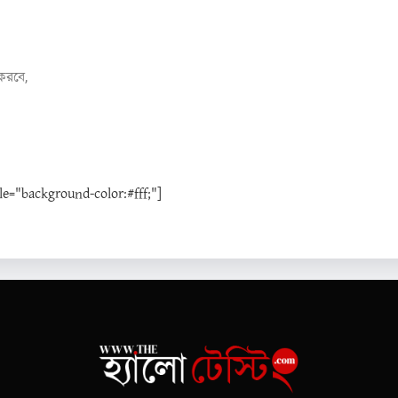
করবে,
="background-color:#fff;"]