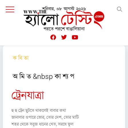
শনিবার, ০৮ আগস্ট ২০২৬
পরতে পরশে বাঙালিয়ানা
ক বি তা
অ মি ত &nbsp কা শ্য প
ট্রেনযাত্রা
হু হু ট্রেন ছুটতে থাকলেই বাবার কথা
জানালার ওপারে ভোর, তোর দেশ, তোর মাটি
শহর থেকে সবুজ ধানের খেত, সরষে ফুল