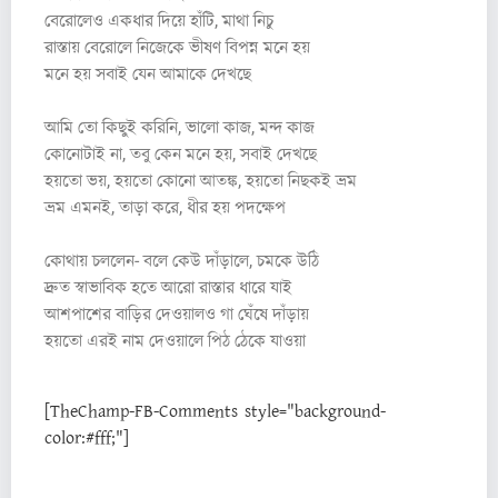
বেরোলেও একধার দিয়ে হাঁটি, মাথা নিচু
রাস্তায় বেরোলে নিজেকে ভীষণ বিপন্ন মনে হয়
মনে হয় সবাই যেন আমাকে দেখছে
আমি তো কিছুই করিনি, ভালো কাজ, মন্দ কাজ
কোনোটাই না, তবু কেন মনে হয়, সবাই দেখছে
হয়তো ভয়, হয়তো কোনো আতঙ্ক, হয়তো নিছকই ভ্রম
ভ্রম এমনই, তাড়া করে, ধীর হয় পদক্ষেপ
কোথায় চললেন- বলে কেউ দাঁড়ালে, চমকে উঠি
দ্রুত স্বাভাবিক হতে আরো রাস্তার ধারে যাই
আশপাশের বাড়ির দেওয়ালও গা ঘেঁষে দাঁড়ায়
হয়তো এরই নাম দেওয়ালে পিঠ ঠেকে যাওয়া
[TheChamp-FB-Comments style="background-
color:#fff;"]