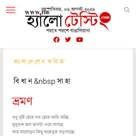
বৃহস্পতিবার, ০৬ আগস্ট ২০২৬
পরতে পরশে বাঙালিয়ানা
বাং লা দে শে র ক বি তা
বি ধা ন &nbsp সা হা
ভ্রমণ
তবু বৃষ্টি হোক যত হোক আমি যাচ্ছি
মৃদুমন্দ জল ঝাপটা এসে লাগছে
আর আলোড়ন কিছু অহেতুক তড়পাচ্ছে