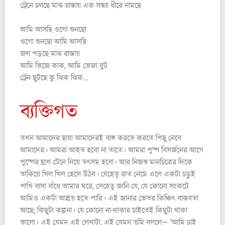
ট্রেনে চলছে মাঝ রাস্তায় এক সন্ধ্যা ধীরে নামছে
আমি আসছি ওগো শুনছো
ওগো শুনছো আমি আসছি
জল পড়ছে মাঝ রাস্তায়
আমি ভিজে কাক, আমি ভেজা বুট
ট্রেন ছুটছে কু ঝিক ঝিক…
ব্যক্তিগত
তখন আমাদের ছায়া আমাদেরই ব্যঙ্গ করতে করতে পিছু নেবে
আমাদের। আমরা আহত হবো না তাতে। আমরা পুষ্প বিসর্জনের আগে
পুষ্পের ঘ্রাণ টেনে নিয়ে তৎসম হবো। আর নিজস্ব মানচিত্রের দিকে
তাকিয়ে খিল খিল হেসে উঠব। যেহেতু রাত নেমে এলে একটা চড়ুই
পাখি বাসা বাঁধে আমার ঘরে, সেহেতু জানি যে, যে কোনো সংকটে
আমিও একটা আশ্রয় হতে পারি। এই জানার ভেতর কিঞ্চিৎ বাস্তবতা
আছে, কিছুটা কল্পনা। যে কোনো না-থাকার চাইতেই কিছুটা থাকা
ভালো। এই যেমন এই লেখাটা, এই যেমন তুমি বললে— ‘আমি চাই