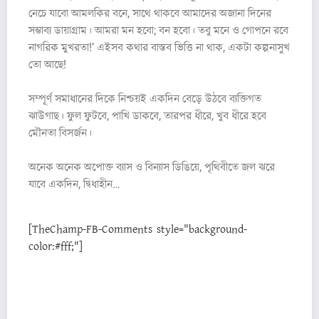
নেচে
যাবো
আমলকির বনে, সাথে থাকবে আমাদের অজানা দিনের
সম্ভাব্য ডায়াগ্রাম। আমরা মন হবো; বন হবো। তবু মনে ও গোপনে রবে
নাগরিক মুখরতা!’ এইসব কথার বাস্তব ভিত্তি না থাক, একটা কল্পনাসুখ
তো আছে!
সম্পূর্ণ সমাধানের দিকে নিশ্চয়ই একদিন বেড়ে উঠবে ব্যক্তিগত
ঝাউগাছ। ফুল ফুটবে, পাখি ডাকবে, তারপর ধীরে, খুব ধীরে হবে
মৌনতা বিসর্জন।
অনেক অনেক অপোক্ত ব্যাস ও বিন্যাস ডিঙিয়ে, পৃথিবীতে জল ঝরে
যাবে একদিন, দ্বিধাহীন…
[TheChamp-FB-Comments style="background-
color:#fff;"]