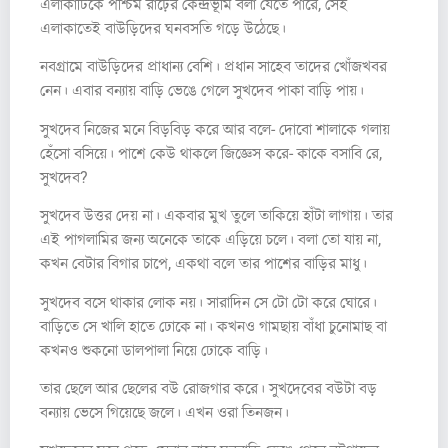
এলাকাটিকে পশ্চিম রাঢ়ের কেন্দ্রভূমি বলা যেতে পারে, সেই
এলাকাতেই বাউড়িদের ঘনবসতি গড়ে উঠেছে।
নবগ্রামে বাউড়িদের প্রাধান্য বেশি। প্রধান সাহেব তাদের খোঁজখবর
নেন। এবার বন্যায় বাড়ি ভেঙে গেলে সুখদেব পাকা বাড়ি পায়।
সুখদেব নিজের মনে বিড়বিড় করে আর বলে- দোবো শালাকে গলায়
হেঁসো বসিয়ে। পাশে কেউ থাকলে জিজ্ঞেস করে- কাকে বসাবি রে,
সুখদেব?
সুখদেব উত্তর দেয় না। একবার মুখ তুলে তাকিয়ে হাঁটা লাগায়। তার
এই পাগলামির জন্য অনেকে তাকে এড়িয়ে চলে। বলা তো যায় না,
কখন বেটার বিগার চাপে, একথা বলে তার পাশের বাড়ির মাধু।
সুখদেব বসে থাকার লোক নয়। সারাদিন সে টো টো করে ঘোরে।
বাড়িতে সে খালি হাতে ঢোকে না। কখনও গামছায় বাঁধা চুনোমাছ বা
কখনও শুকনো ডালপালা নিয়ে ঢোকে বাড়ি।
তার ছেলে আর ছেলের বউ রোজগার করে। সুখদেবের বউটা বড়
বন্যায় ভেসে গিয়েছে জলে। এখন ওরা তিনজন।