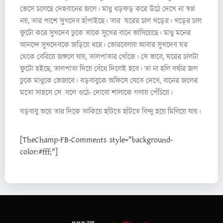
ভেসে চলেছে দেহবানের জলে। মাধু ধড়ফড় করে উঠে দেখে না স্বপ্ন
নয়, তার পাশে সুখদেব হাঁপাইছে। তার ঘরের চাল খড়ের। খড়ের চাল
ফুটো করে সুখদেব ঢুকে তাকে সুখের বানে ভাসিয়েছে। মাধু মনের
আনন্দে সুখদেবকে জড়িয়ে ধরে। ভোরবেলায় আবার সুখদেব ঘর
থেকে বেরিয়ে জঙ্গলে যায়, তালপাতার খোঁজে। সে ভাবে, ঘরের চালটা
ফুটো হইছে, তালপাতা দিয়ে বেঁধে দিলেই হবে। তা না হলি বর্ষার জল
ঢুকে মাধুকে ভেজাবে। বড়বাবুকে অফিসে যেতে দেখে, বানের জলের
মতো সাহসে সে বলে ওঠে- দোবো শালাকে গলায় পেঁচিয়ে।
বড়বাবু ভয়ে তার দিকে তাকিয়ে হাঁটতে হাঁটতে বিন্দু হয়ে মিলিয়ে যায়।
[TheChamp-FB-Comments style="background-
color:#fff;"]