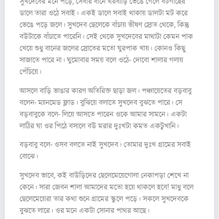
সুখদেবের মনে পড়ে, সেবার বানে ঘরবাড়ি ভেঙে গেলে বটগাছের
ডালে তারা ওঠে সবাই। একই ডালে সবাই থাকায় ডালটা মট করে
ভেঙে পড়ে জলে। সুখদেব ছেলেকে বাঁচায় ভীষণ স্রোত থেকে, কিন্তু
বউটাকে বাঁচাতে পারেনি। সেই থেকে সুখদেবের মাথাটা কেমন পাক
খেয়ে শুধু বানের জলের স্রোতের মতো ঘুরপাক খায়। কোনও কিছু
সাজাতে পারে না। ঘুমোবার সময় বলে ওঠে- দোবো শালার গলায়
পেঁচিয়ে।
আসলে বাড়ি ভাঙার কারণ অতিরিক্ত ছাড়া জল। পঞ্চায়েতের বড়বাবু
বলেন- ম্যানমেড ফ্লাড। বুঝিয়ে বলাতে সুখদেব বুঝতে পারে। সে
বড়বাবুকে বলে- লিয়ে আসতে পারেন ওকে আমার সামনে। একটা
লাঠির ঘা ওর পিঠে বসালে বউ মরার দুঃখটা কমত একটুখানি।
বড়বাবু বলে- ওসব বলতে নাই সুখদেব। তোমার দুঃখ গ্রামের সবাই
বোঝে।
সুখদেব ভাবে, কই বাউড়িদের ছেলেমেয়েগোলা নেকাপড়া শেখে না
কেনে। সারা জেবন শালা আমাদের মতো হয়ে থাকলে হবে! মাধু বলে
ছেলেমেয়েরা তার কথা শুনে গ্রামের স্কুলে পড়ে। সকলে সুখদেবকে
বুঝতে লারে। ওর মনে একটা সোনার পাথর আছে।