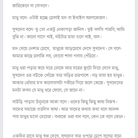
জারিকেনে বা বোতলে।
মাধু বলে- এটাই হচ্ছে চোলাই মদ বা ইথাইল অ্যালকোহল।
সুখদেব বলে- তু তো একটু নেকাপড়া জানিস। তুই বলতি পারবি, আমি
বুঝি না। ভালো লাগে খাই, বউটার মায়া গুলে খাই, ব্যস।
মদ খেয়ে নেশার চোখে, মাধুকে আড়চোখে দেখে সুখদেব। সে বলে-
আমার কাছে চালাকি লয়, দোবো শালা গলায় পেঁচিয়ে।
মাধু ধরা পড়ার ভয়ে ঘরে ঢোকে আর ঘরের ফুটো দিয়ে দেখে মাধু,
সুখদেব ওর বউকে খোঁজে তার বাড়ির চারপাশে। বড় মায়া হয় মাধুর।
আকার ধোঁয়ার মত ভালোবাসটা গভীরে গিয়ে জলে ভেজে। সুখদেবের
মনটা কখন যে মাধু ধরে ফেলে, সে জানে না।
বাউড়ি পাড়ায় উনুনকে আকা বলে। ওদের কিছু কিছু ভাষা নিজস্ব।
তাদের সমাজে প্রচলিত ভাষা। আর তাদের কথায় কথা বলে আনন্দ
পায় মাধুর মতো মেয়েরা। বন্যাকে ওরা বান বলে, কেন কে বলে কেনে।
একদিন রাতে মাধু স্বপ্ন দেখে, সুখদেব তার ওপরে চেপে সুখের বানে