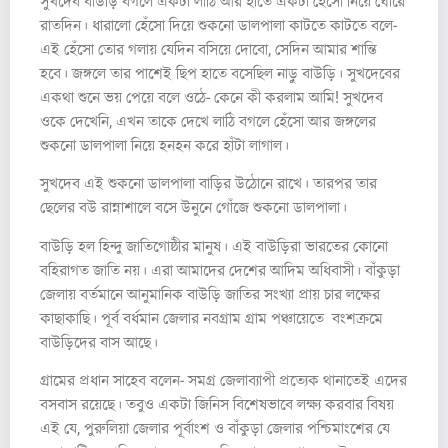
সুখদেব বাউড়ি বগলে একটা লাঠি আর হাতে একটা হেঁসো নিয়ে ঘোরে
রাতদিন। ধারালো হেঁসো দিয়ে শুকনো ডালপালা কাটতে কাটতে বলে-
এই হেঁসো তোর গলায় যেদিন বসিয়ে দোবো, সেদিন আমার শান্তি
হবে। জঙ্গলে তার পাশেই ছিপ হাতে বসেছিল নাড়ু বাউড়ি। সুখদেবের
একথা শুনে ভয় পেয়ে বলে ওঠে- কেনে কী করলাম আমি! সুখদেব
ওকে দেখেনি, এখন তাকে দেখে লাঠি বগলে হেঁসো আর জঙ্গলের
শুকনো ডালপালা নিয়ে হনহন করে হাঁটা লাগাল।
সুখদেব এই শুকনো ডালপালা বাড়ির উঠোনে রাখে। তারপর তার
ছেলের বউ রান্নাশালে বসে উনুনে গোঁজে শুকনো ডালপালা।
বাউড়ি হল হিন্দু জাতিগোষ্ঠীর মানুষ। এই বাউড়িরা ভারতের কোনো
বহিরাগত জাতি নয়। এরা আমাদের দেশের আদিম অধিবাসী। বাঁকুড়া
জেলায় বর্তমানে আনুমানিক বাউড়ি জাতির সংখ্যা প্রায় চার লক্ষের
কাছাকাছি। পূর্ব বর্ধমান জেলার নবগ্রাম গ্রাম পঞ্চায়েতে বংশক্রমে
বাউড়িদের বাস আছে।
গ্রামের প্রধান সাহেব বলেন- সমগ্র জেলাব্যাপী প্রত্যেক থানাতেই এদের
বসবাস রয়েছে। তবুও একটা জিনিস বিশেষভাবে লক্ষ্য করবার বিষয়
এই যে, পুরুলিয়া জেলার পূর্বাংশ ও বাঁকুড়া জেলার পশ্চিমাংশের যে