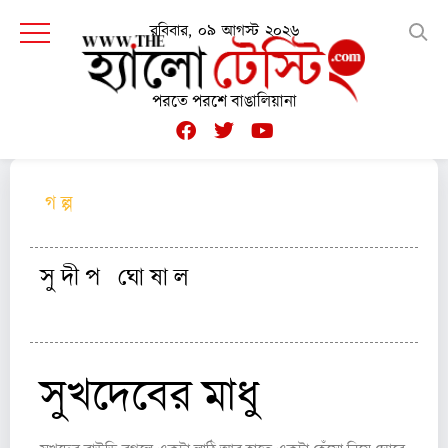
রবিবার, ০৯ আগস্ট ২০২৬
পরতে পরশে বাঙালিয়ানা
গ ল্প
সু দী প ঘো ষা ল
সুখদেবের মাধু