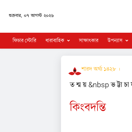
শুক্রবার, ০৭ আগস্ট ২০২৬
ফিচার স্টোরি
ধারাবাহিক
সাক্ষাৎকার
উপন্যাস
শারদ অর্ঘ্য ১৪২৮ ।
কবি
ত ন্ম য় &nbsp ভ ট্টা চা র
কিংবদন্তি
১