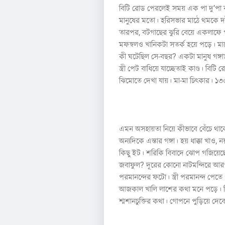
বিটি রোড পেরলেই সময় এক পা দু’পা 
মানুষের মতো। হরিসভার মাঠে থমকে দাঁ
তারপর, বটগাছের ঝুরি বেয়ে একলাফে 
মফস্বলও খানিকটা সতর্ক হয়ে পড়ে। ম
কী ঘটেছিল সে-বছর? একটা মানুষ গঙ্গা
স্ত্রী পেট বাধিয়ে যাচ্ছেতাই কাণ্ড। বিটি 
ঝিমোতে দেখা যায়। মা-মা চিৎকার। ১৩
২
এমন অসহায়তা নিয়ে কীভাবে বেঁচে থাক
অন্যদিকে এন্তার গঙ্গা। হয় ধাক্কা খা
কিছু ইট। শরিকি বিবাদে ঝোপ গজিয়েছ
জবাফুল? দূরের কোনো নাটমন্দিরে আর
পরমানন্দের ফটো। স্ত্রী পরমানন্দ পেতে 
আজকাল খালি লাশের কথা মনে পড়ে। ব
শ্মশানচুক্তির কথা। গোপনে পুড়িয়ে দে