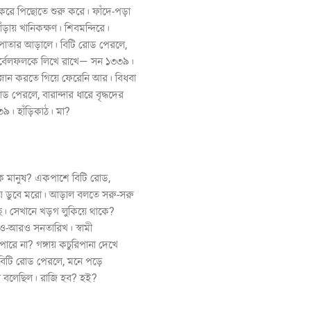
করে পিছোতে শুরু করে। ফাঁদে-পড়া
ড়ায় খানিকক্ষণ। শিবমন্দিরে।
পাতার আড়ালে। বিটি রোড পেরলে,
ার্বেলফলকে লিখে রাখে— সন ১৩৩৯।
স্নান করতে গিয়ে ফেরেনি আর। বিধবা
রোড পেরলে, বারান্দার ধারে বৃদ্ধদের
৩৯। হাঁড়িকাঠ। মা?
ে মানুষ? একপাশে বিটি রোড,
ও, নয় ডুবে মরো। আড়াল বলতে সরু-সরু
ে। সেখানে খড়গ লুকিয়ে থাকে?
ও-আরও সনতারিখ। স্বামী
পারে না? গঙ্গায় কচুরিপানা দেখে
িটি রোড পেরলে, মনে পড়ে
বে বলেছিল। রাজি হব? হই?