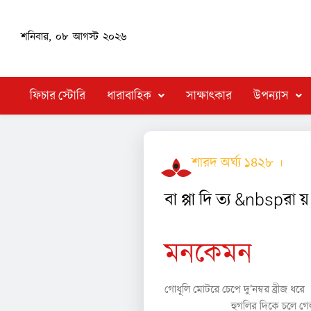
শনিবার, ০৮ আগস্ট ২০২৬
ফিচার স্টোরি
ধারাবাহিক
সাক্ষাৎকার
উপন্যাস
শারদ অর্ঘ্য ১৪২৮ ।
কবি
বা প্পা দি ত্য &nbspরা য় 
মনকেমন
গোধূলি মোটরে চেপে দু’নম্বর ব্রীজ ধরে
হুগলির দিকে চলে গে