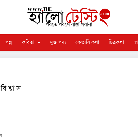
পরতে পরশে বাঙালিয়ানা
গল্প
কবিতা
মুক্ত গদ্য
কেতাবি কথা
চিত্রকলা
স্বা
তা
বি শ্বা স
ল