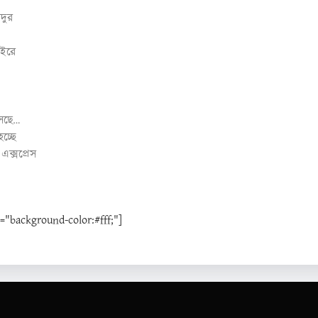
দুর
াইরে
আসছে…
চ্ছে
্সপ্রেস
background-color:#fff;"]