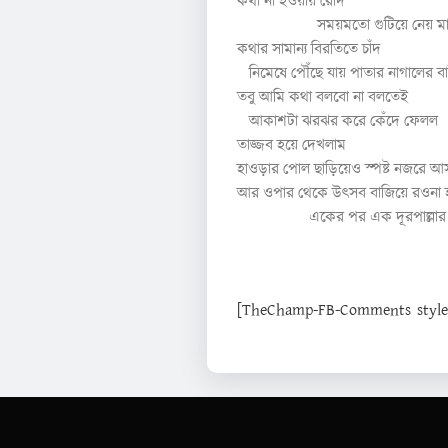
কথা না হওয়ায় রোদ
সময়মতো গুটিয়ে নেয় মা
কথার সামান্য বিরতিতে চাঁদ
নিমেষে পৌঁছে যায় পাতার নাগালের ব
তবু আমি কথা বলবো না বলতেই
আকাশটা ঝরঝর করে কেঁদে ফেলল
তাজ্জব হয়ে দেখলাম
হাওড়ার পোল ছাড়িয়েও স্পষ্ট নজরে 
আর ওপার থেকে উৎসব বাজিয়ে রওনা হ
একের পর এক দূরপাল্লার এক
[TheChamp-FB-Comments style="