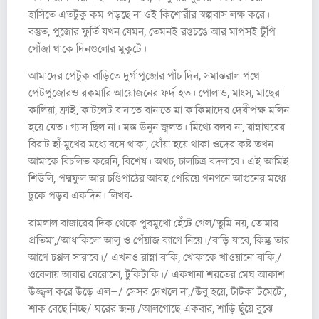
হাসিতে এতটুকু কম পড়ছে না ওই কিশোরীর স্বল্পবাস লক্ষ করে।
বস্তুত, পুজোর ফুর্তি যখন যেমন, তেমনই রঙচঙে আর মাপসই টুপি
গোঁজা থাকে দিনগুলোর মুকুটে।
আমাদের পেটুক বাড়িতে দুর্গাপুজোর পাঁচ দিন, সমান্তরাল পথে
পেটপুজোরও রকমারি আয়োজনের ফর্দ হত। পোলাও, মাংস, মাছের
কালিয়া, ফ্রাই, কাটলেট বানাতে বানাতে মা কাকিমাদের দেবীপক্ষ মলিন
হয়ে যেত। গ্যাস ছিল না। মস্ত উনুন জ্বলত। মিথ্যে বলব না, রান্নাঘরের
বিরাট হাঁ-মুখের মধ্যে বসে থাকা, ধোঁয়া হয়ে থাকা ওদের কষ্ট তখন
আমাকে বিচলিত করেনি, বিশেষ। অথচ, চালচিত্র বদলাবে। এই আমিই
শিউলি, পদ্মফুল আর চণ্ডিপাঠের আবহ পেরিয়ে গনগনে আগুনের মধ্যে
ঢুকে পড়ব একদিন। লিখব-
রামলাল বাজারের দিক থেকে পুবমুখো হেঁটে গেল/তুমি নয়, তোমার
প্রতিমা,/আধাকিলো আলু ও পেঁয়াজ ব্যাগে নিয়ে।/বাড়ি যাবে, কিন্তু তার
আগে চপ্পল সারাবে।/ এখনও রান্না বাকি, খোকাকে খাওয়ানো বাকি,/
ওবেলায় আবার বেরোনো, টুকিটাকি।/ একখানা শরতের মেঘ আকাশ
উজ্জ্বল করে উড়ে এল–/ সেসব দেখলে না,/উবু হয়ে, টাটকা টমেটো,
শাক বেছে নিচ্ছ/ ঘরের জন্য ‌/আলগোছে একবার, শাড়ি ছুঁয়ে বুঝে