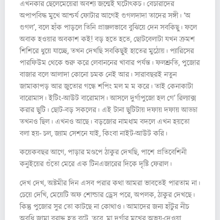
এখনকার ছেলেমেয়েরা অবশ্য জন্মেই ঘটোৎকচ। বেচারাদের
অপাপবিদ্ধ মুখে আশ্চর্য ফোটার আগেই গুগলদাদা তাদের সঙ্গী। ‘অ
গুগল’, বলে হাঁক পাড়লে তিনি প্রাঞ্জলভাবে বুঝিয়ে দেন সবকিছু। ফলে
অবাক হওয়ার অবকাশ কই! বড় হতে হতে, ছোটবেলাটা যখন ক্রমশ
শিশিরে ধুয়ে যাচ্ছে, তখন দেখছি সবকিছুই হাতের মুঠোয়। প্যারিসের
পারফিউম থেকে শুরু করে লেবাননের খাবার পর্যন্ত। ফলশ্রুতি, পুজোর
বাজার বলে আলাদা কোনো চমক নেই আর। সারাবছরই নতুন
জামাকাপড় আর জুতোর গন্ধে শপিং মল ম ম করে। তাই কেনাকাটা
বারোমাস। ইটিং-আউট বারোমাস। আসলে দুর্গাপুজো হল গে’ রিল্যাক্স
করার ছুটি। ছোট-বড় সকলের। এই টানা ছুটিটায় দফায় দফায় আড্ডা
তখনও ছিল। এখনও আছে। বড়জোর নামধাম বদলে এখন হয়তো
বলা হয়- চল, জ্যাম সেশনে যাই, কিংবা নাইট-আউট করি।
কয়েকবছর আগে, পাড়ার মণ্ডপে ঠাকুর দেখছি, পাশে প্রতিবেশিনী
কনুইয়ের গুঁতো মেরে এক টিনএজারের দিকে দৃষ্টি ফেরাল।
দেখ দেখ, অষ্টমীর দিন এসব পরার কথা আমরা ভাবতেই পারতাম না।
চেয়ে দেখি, মেয়েটি অফ শোল্ডার ড্রেস পরে, অপলক, ঠাকুর দেখছে।
কিন্তু পুজোর সুর তো কাটছে না কোথাও। আমাদের জন্য হাঁটুর নীচ
অবধি জামা বরাদ্দ হত বটে, তবে, মা দুর্গার মুখের অভয়-দেওয়া