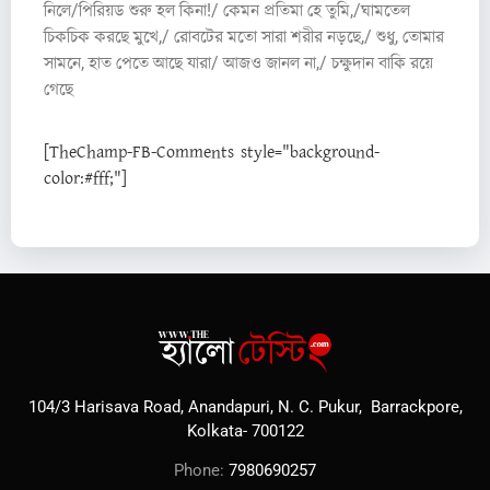
নিলে/পিরিয়ড শুরু হল কিনা!/ কেমন প্রতিমা হে তুমি,/ঘামতেল
চিকচিক করছে মুখে,/ রোবটের মতো সারা শরীর নড়ছে,/ শুধু, তোমার
সামনে, হাত পেতে আছে যারা/ আজও জানল না,/ চক্ষুদান বাকি রয়ে
গেছে
[TheChamp-FB-Comments style="background-
color:#fff;"]
104/3 Harisava Road, Anandapuri, N. C. Pukur, Barrackpore,
Kolkata- 700122
Phone:
7980690257