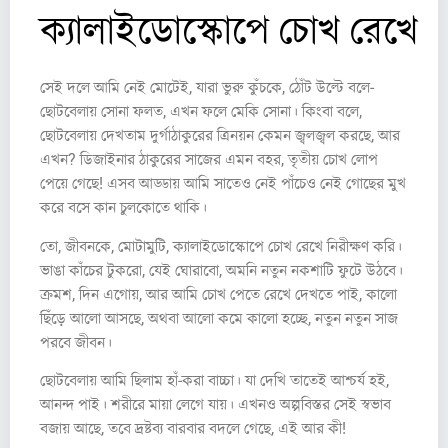
ক্যালাইডোস্কোপে চোখ রেখে
সেই দলে আমি নেই মোটেই, যারা ভুরু কুঁচকে, ঠোঁট উল্টে বলে-
ছোটবেলায় সোনা ফলত, এখন ফলে মেকি সোনা। কিংবা বলে,
ছোটবেলায় দেখতাম দুর্গাঠাকুরের ত্রিনয়ন কেমন জ্বলজ্বল করছে, আর
এখন? ডিজাইনার ঠাকুরের সাজের এমন বহর, তৃতীয় চোখ লোপ
পেয়ে গেছে! এসব আড্ডায় আমি সাতেও নেই পাঁচেও নেই গোছের মুখ
করে বসে কান চুলকোতে থাকি।
তো, জীবনকে, মোটামুটি, ক্যালাইডোস্কোপে চোখ রেখে নিরীক্ষণ করি।
ভাঙা কাঁচের টুকরো, যেই ঘোরাবো, অমনি নতুন নকশাটি ফুটে উঠবে।
ক্রমশ, দিন এগোয়, আর আমি চোখ পেতে রেখে দেখতে পাই, কালো
ছিঁড়ে আলো আসছে, অথবা আলো কমে কালো হচ্ছে, নতুন নতুন সাজ
পরবে জীবন।
ছোটবেলায় আমি ছিলাম হাঁ-করা বাচ্চা। যা দেখি তাতেই আশ্চর্য হই,
আনন্দ পাই। শরীরে মায়া লেগে যায়। এখনও অল্পবিস্তর সেই স্বভাব
বজায় আছে, তবে দ্রষ্টব্য বারবার বদলে গেছে, এই আর কী!