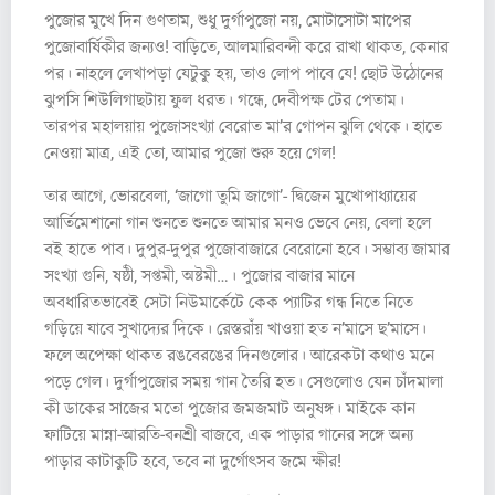
পুজোর মুখে দিন গুণতাম, শুধু দুর্গাপুজো নয়, মোটাসোটা মাপের
পুজোবার্ষিকীর জন্যও! বাড়িতে, আলমারিবন্দী করে রাখা থাকত, কেনার
পর। নাহলে লেখাপড়া যেটুকু হয়, তাও লোপ পাবে যে! ছোট উঠোনের
ঝুপসি শিউলিগাছটায় ফুল ধরত। গন্ধে, দেবীপক্ষ টের পেতাম।
তারপর মহালয়ায় পুজোসংখ্যা বেরোত মা’র গোপন ঝুলি থেকে। হাতে
নেওয়া মাত্র, এই তো, আমার পুজো শুরু হয়ে গেল!
তার আগে, ভোরবেলা, ‘জাগো তুমি জাগো’- দ্বিজেন মুখোপাধ্যায়ের
আর্তিমেশানো গান শুনতে শুনতে আমার মনও ভেবে নেয়, বেলা হলে
বই হাতে পাব। দুপুর-দুপুর পুজোবাজারে বেরোনো হবে। সম্ভাব্য জামার
সংখ্যা গুনি, ষষ্ঠী, সপ্তমী, অষ্টমী…। পুজোর বাজার মানে
অবধারিতভাবেই সেটা নিউমার্কেটে কেক প্যাটির গন্ধ নিতে নিতে
গড়িয়ে যাবে সুখাদ্যের দিকে। রেস্তরাঁয় খাওয়া হত ন’মাসে ছ’মাসে।
ফলে অপেক্ষা থাকত রঙবেরঙের দিনগুলোর। আরেকটা কথাও মনে
পড়ে গেল। দুর্গাপুজোর সময় গান তৈরি হত। সেগুলোও যেন চাঁদমালা
কী ডাকের সাজের মতো পুজোর জমজমাট অনুষঙ্গ। মাইকে কান
ফাটিয়ে মান্না-আরতি-বনশ্রী বাজবে, এক পাড়ার গানের সঙ্গে অন্য
পাড়ার কাটাকুটি হবে, তবে না দুর্গোৎসব জমে ক্ষীর!