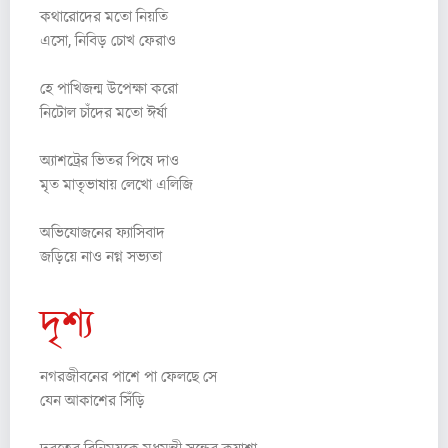
কথারোদের মতো নিয়তি
এসো, নিবিড় চোখ ফেরাও
হে পাখিজন্ম উপেক্ষা করো
নিটোল চাঁদের মতো ঈর্ষা
অ্যাশট্রের ভিতর পিষে দাও
মৃত মাতৃভাষায় লেখো এলিজি
অভিযোজনের ফ্যাসিবাদ
জড়িয়ে নাও নগ্ন সভ্যতা
দৃশ্য
নগরজীবনের পাশে পা ফেলছে সে
যেন আকাশের সিঁড়ি