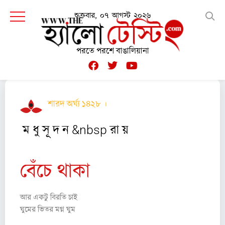
শুক্রবার, ০৭ আগস্ট ২০২৬
পরতে পরশে বাঙালিয়ানা
শারদ অর্ঘ্য ১৪২৮ ।
কবিতা
ম ধু সূ দ ন &nbsp রা য়
বেঁচে থাকা
আর একটু বিরতি চাই
ঘুমের ভিতর মগ্ন ঘুম