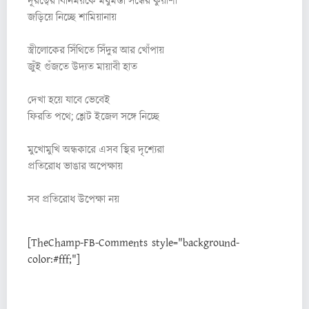
দূরত্বের বিনিময়কে মধুমন্তী সন্ধের কুয়াশা
জড়িয়ে নিচ্ছে শামিয়ানায়
স্ত্রীলোকের সিঁথিতে সিঁদুর আর খোঁপায়
জুঁই গুঁজতে উদ্যত মায়াবী হাত
দেখা হয়ে যাবে ভেবেই
ফিরতি পথে; শ্লেট ইজেল সঙ্গে নিচ্ছে
মুখোমুখি অন্ধকারে এসব স্থির দৃশ্যেরা
প্রতিরোধ ভাঙার অপেক্ষায়
সব প্রতিরোধ উপেক্ষা নয়
[TheChamp-FB-Comments style="background-
color:#fff;"]