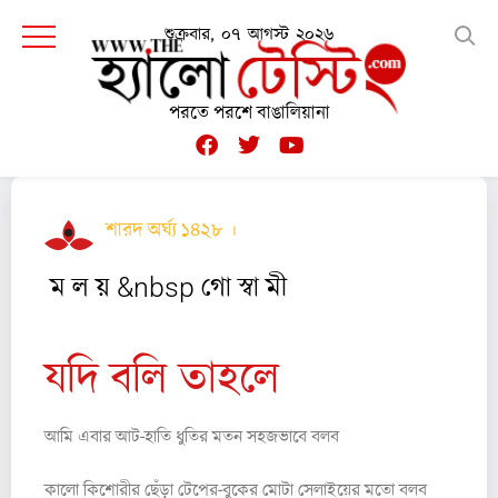
শুক্রবার, ০৭ আগস্ট ২০২৬
পরতে পরশে বাঙালিয়ানা
শারদ অর্ঘ্য ১৪২৮ ।
কবিতা
ম ল য় &nbsp গো স্বা মী
যদি বলি তাহলে
আমি এবার আট-হাতি ধুতির মতন সহজভাবে বলব
কালো কিশোরীর ছেঁড়া টেপের-বুকের মোটা সেলাইয়ের মতো বলব