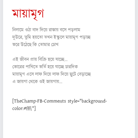
মায়ামৃগ
নিলামে ওঠা বাদ দিয়ে রাস্তায় বসে পড়লাম
দূউরে, তুমি হয়তো তখন ইস্কুলে মায়ামৃগ পড়াচ্ছ
ভরে উঠেছে কি তোমার চোখ
এই জীবন প্রায় বিক্রি হয়ে যাচ্ছে…
ভোরের পাখিতে ভর্তি হয়ে যাচ্ছে চারদিক
মায়ামৃগ এসে লাফ দিয়ে লাফ দিয়ে ছুটে বেড়াচ্ছে
এ জায়গা থেকে ওই জায়গায়…
[TheChamp-FB-Comments style="background-
color:#fff;"]