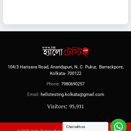
104/3 Harisava Road, Anandapuri, N. C. Pukur, Barrackpore,
Kolkata- 700122
Phone:
7980690257
Email:
hellotesting.kolkata@gmail.com
Visitors: 95,931
Chat with us
© 2026 Hello Testing Bangal Kabita, All Rights Reserved