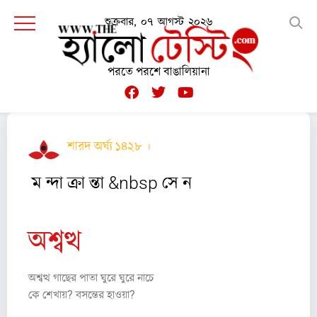
শুক্রবার, ০৭ আগস্ট ২০২৬
পরতে পরশে বাঙালিয়ানা
শারদ অর্ঘ্য ১৪২৮ ।
কবিতা
ম ন্দা ক্রা ন্তা &nbsp সে ন
অশ্বত্থ
অশ্বত্থ গাছের পাতা ঘুরে ঘুরে নাচে
কে শেখায়? বসন্তের হাওয়া?