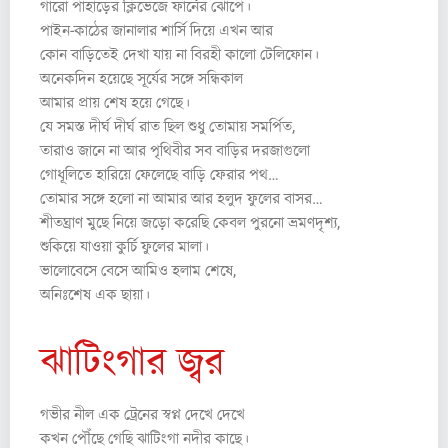
গারো পাহাড়ের ক্লিভেজে ফার্নের ঝোপে।
পাইন-কাঠের জানালার শার্সি দিয়ে এখন আর
কোন বাড়িতেই দেখা যায় না বিরহী কালো টেলিফোন।
অনেকদিন হয়েছে সূর্যের সঙ্গে সন্ধিকাল
আমার প্রায় শেষ হয়ে গেছে।
যে সমস্ত দীর্ঘ দীর্ঘ রাত ছিল শুধু তোমায় সমর্পিত,
তারাও জানে না আর পৃথিবীর সব বাড়ির দরজাগুলো
গোধূলিতে হারিয়ে ফেলেছে বাড়ি ফেরার পথ…
তোমার সঙ্গে হলো না আমার আর হলুদ ফুলের বাসর…
শীতঘ্রাণ মুছে নিয়ে জড়ো করেছি কেবল পুরনো ভ্রমণদৃশ্য,
শুকিয়ে যাওয়া কুর্চি ফুলের মালা।
ভালোবেসে বেসে আমিও হলাম শেষে,
অনিঃশেষ এক ছায়া।
ঝাটিংগার জ্বর
গভীর নীল এক ট্রেনের স্বপ্ন দেখে দেখে
কখন পৌঁছে গেছি ঝাটিংগা নদীর কাছে।