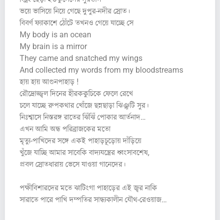
ভয়ে ভাসিয়ে নিয়ে গেছে দুপুর-নদীর স্রোত।
বিবর্ণ ফ্যাকাশে ঠোঁটে তখনও গেয়ে যাচ্ছে সে
My body is an ocean
My brain is a mirror
They came and snatched my wings
And collected my words from my bloodstreams
হায় হায় আগুনপাহাড় !
রৌদ্রোজ্জ্বল দিনের হীরককুচিকে ফেলে রেখে
চলে যাচ্ছে রুপকথার খোঁজে ছন্নছাড়া ঝিঞ্ঝটি সুর।
নিঃশ্বাসে নিস্তরঙ্গ রাতের ঝিঁঝিঁ পোকার আর্তনাদ…
এখন আমি অন্ধ পরিব্রাজকের মতো
মৃত্যু-পাখিদের সঙ্গে একই পাহাড়চূড়োয় দাঁড়িয়ে
খুঁজে যাচ্ছি আমার সাবেকি বাদ্যযন্ত্রের ধ্বংসাবশেষ,
প্রবল স্রোতধারায় ভেসে যাওয়া গানেদের।
পক্ষীবিশারদের মতে ঝাটিংগা পাহাড়ের এই জ্বর নাকি
সারাতে পারে পাখি দম্পতির সান্ধ্যকালীন যৌথ-রেওয়াজ…