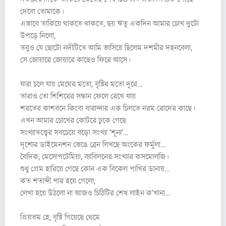
দেবো তোমাকে।
এভাবে তাকিয়ে থাকতে থাকতে, ছয় ঋতু একদিন আমার চোখ দুটো
উপড়ে নিলো,
তবুও যে ছোটো নদীটিতে আমি ভাসিয়ে ছিলেম দশমীর দহনবেলা,
সে জোয়ারে জোয়ারে কাছেও ফিরে আসে।
যারা চলে যায় মেঘের মতো, বৃষ্টির মতো দূরে…
তারাও তো শিশিরের সন্ধান ফেলে রেখে যায়
শরতের কাশবনে কিংবা বারান্দার এক চিলতে নরম রোদের কাছে।
এখন আমার চোখের কোটরে ঢুকে গেছে
সংখ্যাতত্ত্বের সবচেয়ে বড়ো সংখ্যা ‘শূন্য’…
দৃশ্যের ডাইমেনশন ভেঙে ব্রেন লিখছে অংকের ফর্মূলা…
বৈদিক, মেসোপটেমিয়া, ব্যাবিলনের সংখ্যার কসমোলজি।
শুধু প্রেম হারিয়ে গেছে কোন এক বিকেল পাখির ডানায়…
কত শতাব্দী পার হয়ে গেলো,
লেখা হয়ে উঠলো না আজও চিঠিটির শেষ লাইন ক’খানা…
প্রিয়তম হে, বৃষ্টি গিয়েছে থেমে