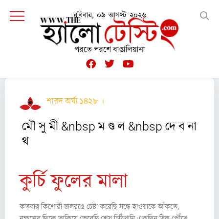
রবিবার, ০৯ আগস্ট ২০২৬
পরতে পরশে বাঙালিয়ানা
শারদ অর্ঘ্য ১৪২৮ ।
কবিতা
মৌ সু মী &nbsp ম ণ্ড ল &nbsp দে ব না
থ
কুর্চি ফুলের মালা
কতবার কিশোরী জলরঙে চেষ্টা করেছি সন্ধে-হাওয়াকে আঁকতে,
নক্ষত্রের দিকে তাকিয়ে ভেবেছি শেষ চিঠিখানি একদিন ঠিক পৌঁছে