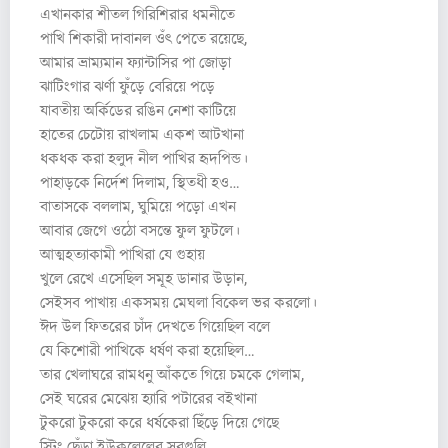
এখানকার শীতল গিরিশিরার ধমনীতে
পাখি শিকারী দাবানল ওঁৎ পেতে রয়েছে,
আমার ভ্রাম্যমান ফ্যান্টা‌সির পা জোড়া
ঝাটিংগার ঝর্ণা ফুঁড়ে বেরিয়ে পড়ে
যাবতীয় অর্কিডের রঙিন নেশা কাটিয়ে
হাতের চেটোয় রাখলাম একশ আটখানা
ধকধক করা হলুদ নীল পাখির হৃদপিন্ড।
পাহাড়কে নির্দেশ দিলাম, স্থিতধী হও…
বাতাসকে বললাম, ঘুমিয়ে পড়ো এখন
আবার জেগে ওঠো বসন্তে ফুল ফুটলে।
আত্মহত্যাকামী পাখিরা যে গুহায়
খুলে রেখে এসেছিল সমূহ ডানার উড়ান,
সেইসব পাখায় একসময় মেঘলা বিকেল ভর করলো।
ঈদ উল ফিতরের চাঁদ দেখতে গিয়েছিল বলে
যে কিশোরী পাখিকে ধর্ষণ করা হয়েছিল…
তার খেলাঘরে রামধনু আঁকতে গিয়ে চমকে গেলাম,
সেই ঘরের মেঝেয় হ্যারি পটারের বইখানা
টুকরো টুকরো করে ধর্ষকেরা ছিঁড়ে দিয়ে গেছে
স্ট্রিং ছেঁড়া ইউকুলেলের সুরগুলি