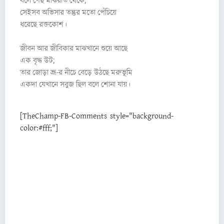
বলে গেছ মাঝরাত থেকে,
সেইসব অভিসার তন্তুর মতো পেঁচিয়ে
ধরেছে রক্তকোশ।
জীবন আর জীবিকার মাঝখানে শুয়ে আছে
এক বৃদ্ধ উট;
তার জোড়া ভ্রূ-র নীচে বেড়ে উঠছে মরুভূমি
একদা যেখানে সবুজ ছিল বলে শোনা যায়।
[TheChamp-FB-Comments style="background-
color:#fff;"]