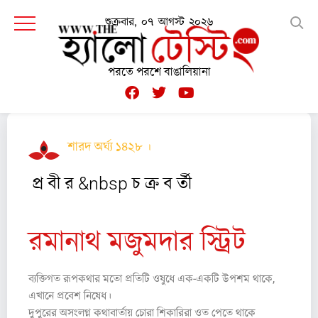
শুক্রবার, ০৭ আগস্ট ২০২৬
পরতে পরশে বাঙালিয়ানা
শারদ অর্ঘ্য ১৪২৮ ।
কবিতা
প্র বী র &nbsp চ ক্র ব র্তী
রমানাথ মজুমদার স্ট্রিট
ব্যক্তিগত রূপকথার মতো প্রতিটি ওষুধে এক-একটি উপশম থাকে,
এখানে প্রবেশ নিষেধ।
দুপুরের অসংলগ্ন কথাবার্তায় চোরা শিকারিরা ওত পেতে থাকে