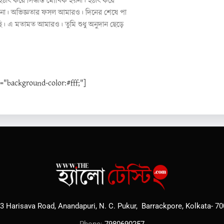
ৎ করে সিদ্ধান্ত মৌখিক হয়না। হঠাৎ করে
য় না। অভিজ্ঞতার ফসল আমারও। দিনের শেষে পা
ি। এ মতামত আমারও। তুমি শুধু অনুদান ছেড়ে
background-color:#fff;"]
3 Harisava Road, Anandapuri, N. C. Pukur, Barrackpore, Kolkata- 7