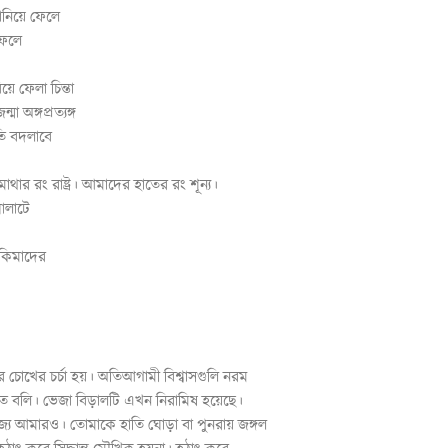
ানিয়ে ফেলে
ফেলে
য়ে ফেলা চিন্তা
া অঙ্গপ্রত্যঙ্গ
তি বদলাবে
ার রং রাষ্ট্র। আমাদের হাতের রং শূন্য।
োলাটে
কিমাদের
 চোখের চর্চা হয়। অতিআগামী বিশ্বাসগুলি নরম
ে বলি। ভেজা বিড়ালটি এখন নিরামিষ হয়েছে।
্য আমারও। তোমাকে হাতি ঘোড়া বা পুনরায় জঙ্গল