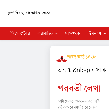
বৃহস্পতিবার, ০৬ আগস্ট ২০২৬
ফিচার স্টোরি
ধারাবাহিক
সাক্ষাৎকার
উপন্যাস
শারদ অর্ঘ্য ১৪২৮ ।
কবি
ত ন্ম য় &nbsp ব সা ক
পরবর্তী লেখা
আমি যেভাবে অবচেতন হয়ে পড়ি
রাষ্ট্র যেভাবে মধ্যবিত্ত কেড়ে নেয়