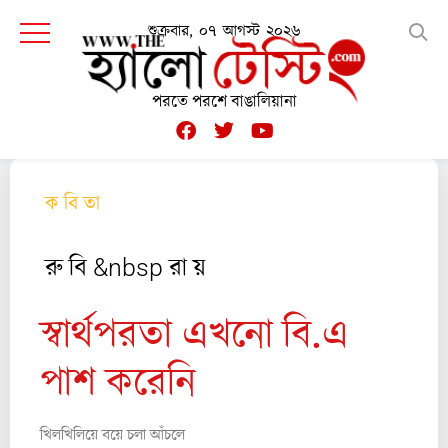
শুক্রবার, ০৭ আগস্ট ২০২৬
পরতে পরশে বাঙালিয়ানা
ক বি তা
রু বি &nbsp রা য়
স্বার্থপরতা এখনো বি.এ
পাশ করেনি
খিলখিলিয়ে বয়ে চলা আঁচলে