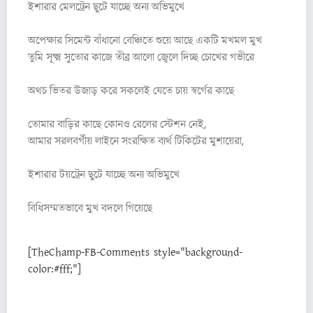
ইশারার মেলট্রেন ছুটে যাচ্ছে অন্য অভিমুখে
অপেক্ষার সিমেন্ট বাঁধানো বেঞ্চিতে শুয়ে আছে একটি মখমল মুখ
তুমি সূক্ষ্ম সুতোর কাজে তীব্র আলো জ্বেলে দিচ্ছ চোখের গভীরে
অথচ ভিতর উজাড় করে সকলেই যেতে চায় স্বর্গের কাছে
তোমার বাড়ির কাছে কোনও রেলের স্টেশন নেই,
আমার সরলবর্গীয় লাইনে সংরক্ষিত ব্যর্থ টিকিটের মুশায়েরা,
ইশারার টয়ট্রেন ছুটে যাচ্ছে অন্য অভিমুখে
বিধিসম্মতভাবে মুখ বদলে গিয়েছে
[TheChamp-FB-Comments style="background-
color:#fff;"]