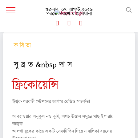
শুক্রবার, ০৭ আগস্ট ২০২৬
পরতে পরশে বাঙালিয়ানা
ক বি তা
সু ব্র ত &nbsp দা স
ফ্রিকোয়েন্সি
ঈশ্বর-পরবর্তী স্টেশনের আগাম রেডিও সতর্কতা
আবহাওয়ার অনুকূল নও তুমি, অথচ উত্তাল সমুদ্রে মাছ ইশারায়
লাজুক
আলগা বুকের কাছে একটি সেফটিপিন দিয়ে নাবালিকা বয়সের