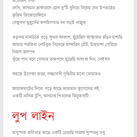
উত্তেজনা ঢাকা
দেখি, ভাসমান দ্রাক্ষারসে চোখ দু’টি বুলিয়ে নিয়েছ যেন উপগ্রহের
কৃত্রিম ফ্রিকোয়েন্সিতে
বেজুবান মুহূর্তের কলমিলতার বন বড়ই নাজুক
ওড়নার মানচিত্রে ওড়ে সুধন্য আকাশ, ছুঁয়েছিল আস্কারার রঙিন মশারি
আমার পরকিয়া নোটবুক লিখেছে মান্দারিন ঠোঁট, উত্তমাশা পেরিয়ে
নিজস্ব জলপথ
খুঁজে পাব বলে তোমার কক্ষপথে ঘুরেছি অসংখ্য দিন, সেইসব
সহজে উপেক্ষা করো, লজ্জাবতী গৃহিনীর মতো তোমারও
জাহাজঘাটের দিকে পড়ে আছে ভ্রাম্যমান ভূগোলের বই,
একটি নাবিক টুপি, অসমাপ্ত পিতলের ঝিনুকবাটি
লুপ লাইন
অপুষ্পক কবিতার কাছে একটি চেয়েছি সারল্য পুষ্পধনু তবু