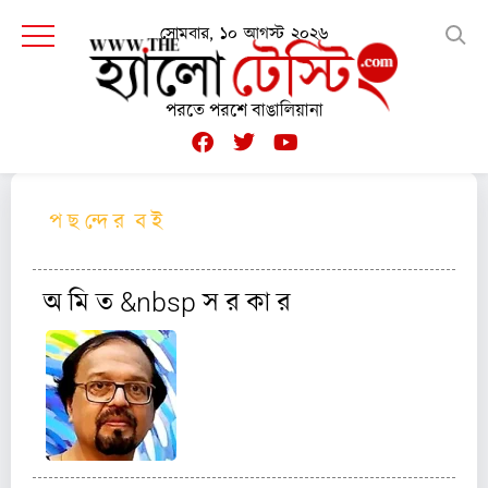
সোমবার, ১০ আগস্ট ২০২৬
পরতে পরশে বাঙালিয়ানা
প ছ ন্দে র ব ই
অ মি ত &nbsp স র কা র