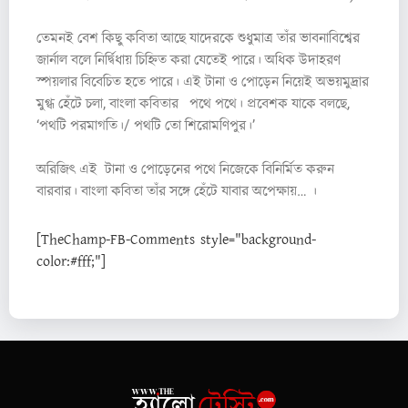
তেমনই বেশ কিছু কবিতা আছে যাদেরকে শুধুমাত্র তাঁর ভাবনাবিশ্বের
জার্নাল বলে নির্দ্বিধায় চিহ্নিত করা যেতেই পারে। অধিক উদাহরণ
স্পয়লার বিবেচিত হতে পারে। এই টানা ও পোড়েন নিয়েই অভয়মুদ্রার
মুগ্ধ হেঁটে চলা, বাংলা কবিতার পথে পথে। প্রবেশক যাকে বলছে,
‘পথটি পরমাগতি।/ পথটি তো শিরোমণিপুর।’
অরিজিৎ এই টানা ও পোড়েনের পথে নিজেকে বিনির্মিত করুন
বারবার। বাংলা কবিতা তাঁর সঙ্গে হেঁটে যাবার অপেক্ষায়… ।
[TheChamp-FB-Comments style="background-
color:#fff;"]