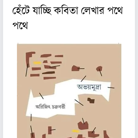
হেঁটে যাচ্ছি কবিতা লেখার পথে
পথে