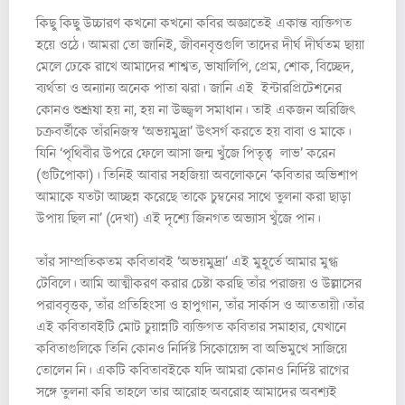
কিছু কিছু উচ্চারণ কখনো কখনো কবির অজ্ঞাতেই একান্ত ব্যক্তিগত
হয়ে ওঠে। আমরা তো জানিই, জীবনবৃত্তগুলি তাদের দীর্ঘ দীর্ঘতম ছায়া
মেলে ঢেকে রাখে আমাদের শাশ্বত, ভাষালিপি, প্রেম, শোক, বিচ্ছেদ,
ব্যর্থতা ও অন্যান্য অনেক পাতা ঝরা। জানি এই ইন্টারপ্রিটেশনের
কোনও শুশ্রূষা হয় না, হয় না উজ্জ্বল সমাধান। তাই একজন অরিজিৎ
চক্রবর্তীকে তাঁরনিজস্ব ‘অভয়মুদ্রা’ উৎসর্গ করতে হয় বাবা ও মাকে।
যিনি ‘পৃথিবীর উপরে ফেলে আসা জন্ম খুঁজে পিতৃত্ব লাভ’ করেন
(গুটিপোকা)। তিনিই আবার সহজিয়া অবলোকনে ‘কবিতার অভিশাপ
আমাকে যতটা আচ্ছন্ন করেছে তাকে চুম্বনের সাথে তুলনা করা ছাড়া
উপায় ছিল না’ (দেখা) এই দৃশ্যে জিনগত অভ্যাস খুঁজে পান।
তাঁর সাম্প্রতিকতম কবিতাবই ‘অভয়মুদ্রা’ এই মুহূর্তে আমার মুগ্ধ
টেবিলে। আমি আত্মীকরণ করার চেষ্টা করছি তাঁর পরাজয় ও উল্লাসের
পরাববৃত্তক, তাঁর প্রতিহিংসা ও হাপুগান, তাঁর সার্কাস ও আততায়ী।তাঁর
এই কবিতাবইটি মোট চুয়ান্নটি ব্যক্তিগত কবিতার সমাহার, যেখানে
কবিতাগুলিকে তিনি কোনও নির্দিষ্ট সিকোয়েন্স বা অভিমুখে সাজিয়ে
তোলেন নি। একটি কবিতাবইকে যদি আমরা কোনও নির্দিষ্ট রাগের
সঙ্গে তুলনা করি তাহলে তার আরোহ অবরোহ আমাদের অবশ্যই