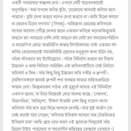
একটি পথরেখার স্বাচ্ছন্দ্য দেয়। এখানে সেটি সচেতনভাবেই
অনুপস্থিত। তার সপক্ষে কবির যুক্তি, ‘যেকোনো ভাবনাই কবিতা হতে
পারতো। তুমি দেখা করবে বলেও দেখা করতে না। আমি মিথ্যে বলবো
না ভেবেও মিথ্যে বলতাম’ ( বিবাহ)। অভিজ্ঞতা জেনেছে কবিতাকে
সত্যের আলোয় পৌঁছে দেবার জন্যে একজন কবিকে অনেককিছুকেই
ভাঙতে হয়।সবচেয়ে বেশি যেটা ভাঙতে হয় সেটা হল সমাজেরপরিচিত
ও আরোপিত কোড আরনির্মিত ভাষার সিগনিফায়ার।তাই একজন সৎ
কবির কোনোভাবেই সমাজনির্দিষ্ট স্রোতের অনুকূলে ভাসা উচিৎ নয়,
তাঁকে সাঁতরাতে হয় উল্টোস্রোতে। তাঁকে বিনির্মাণ করতে হয় নিজস্ব
উচ্চারণ ও ভাষা বিনিময়।অরিজিৎ এই কবিতাবইটিতে সেই নির্মাণে
অনিবার্য ও সিদ্ধ। তাঁর কিছু কিছু উচ্চারণ অতি গভীর ও ধ্রুপদী।
(ব্যক্তিগতভাবে জানাই ধ্রুপদী শব্দ ব্যবহার আমার সাহিত্যরুচিকে
আরাম দেয়। কিন্তুকয়জন পাঠক এই মুহূর্তে আমার এই বিনির্মাণে
একমত হবেন, তা নিয়ে নিজেরই ঘোর সন্দেহ আছে। ‘গেহপথ’,
‘নিরূপধিক’, ‘অবিমৃশ্য’, ‘বীক্ষণ’ ইত্যাদি বেশ কিছু প্রয়োগ বাংলা
কবিতায় তাঁর হাত ধরে ফিরে আসতে দেখছি। আর লুই আরাঁগ তো
সেই কবেই বলে গেছেন, ‘কবিতার ইতিহাস আসলে তার টেকনিকের
ইতিহাস মাত্র’।আমি শ্রেয় বোধ করব এই স্থানাংক বিন্দুতেই তাঁর
রিয়েল টাইম পারসোনা বা সমকালীন অস্তিত্বের কেন্দ্রকে বোঝাতে।)