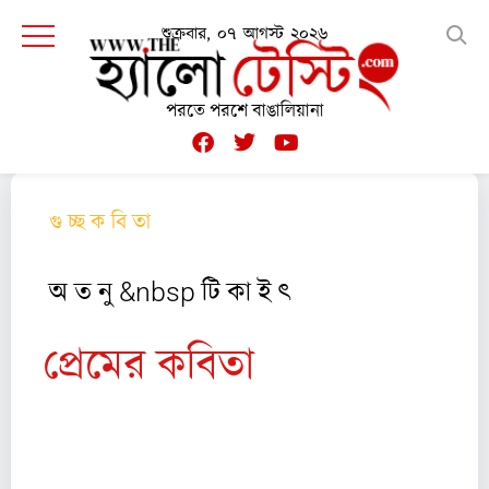
শুক্রবার, ০৭ আগস্ট ২০২৬
পরতে পরশে বাঙালিয়ানা
গু চ্ছ ক বি তা
অ ত নু &nbsp টি কা ই ৎ
প্রেমের কবিতা
১