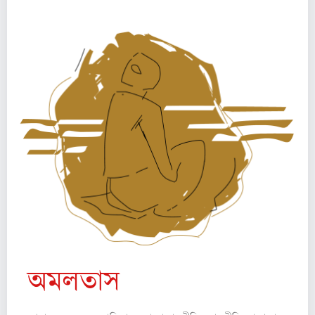
অমলতাস