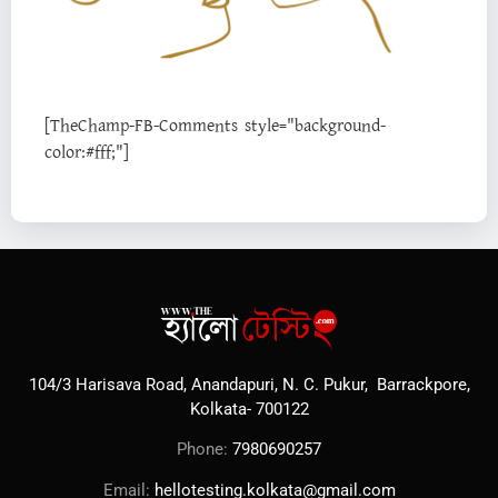
[TheChamp-FB-Comments style="background-
color:#fff;"]
104/3 Harisava Road, Anandapuri, N. C. Pukur, Barrackpore,
Kolkata- 700122
Phone:
7980690257
Email:
hellotesting.kolkata@gmail.com