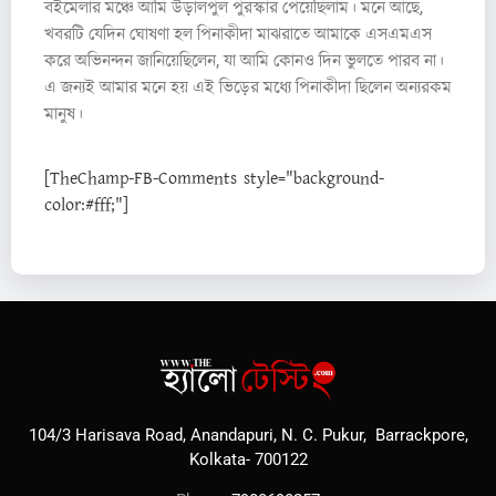
বইমেলার মঞ্চে আমি উড়ালপুল পুরস্কার পেয়েছিলাম। মনে আছে,
খবরটি যেদিন ঘোষণা হল পিনাকীদা মাঝরাতে আমাকে এসএমএস
করে অভিনন্দন জানিয়েছিলেন, যা আমি কোনও দিন ভুলতে পারব না।
এ জন্যই আমার মনে হয় এই ভিড়ের মধ্যে পিনাকীদা ছিলেন অন্যরকম
মানুষ।
[TheChamp-FB-Comments style="background-
color:#fff;"]
104/3 Harisava Road, Anandapuri, N. C. Pukur, Barrackpore,
Kolkata- 700122