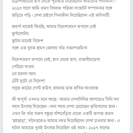
চট্টোপাধ্যায়ের হাত থেকে পুরস্কার নিয়েছিলেন আমাদের পিনাকীদা।
২০১৩ সালে আমি ভ্রমণ বিষয়ক পত্রিকা লংজার্নি সম্পাদনার সঙ্গে
জড়িয়ে পড়ি। লেখা চাইলে পিনাকীদা দিয়েছিলেন এই কবিতাটি:
জয়গাঁ থাকেই ফিরছি, আমার বিদেশভ্রমণ কপালে নেই
ফুন্টশোলিং
ভুটান মানেই বিদেশ
সঙ্গে এক যুবক শ্রমণ ঝোলায় তাঁর প্রজ্ঞাপারমিতা
বিদেশভ্রমণ কপালে নেই, হাত থেকে হাত, প্রান্তসীমারেখা
পেরিয়ে যাওয়া
নো ম্যানস ল্যান্ড
ঠোঁট দুটো যে বিদেশ!
সবুজ কাঠের গেস্ট হাউস, হায়নার ডাক হাতির আওয়াজ
কী অপূর্ব! এখনও মনে আছে। আমার লেখালিখির ব্যাপারেও তিনি সব
সময় উৎসাহ দিয়েছেন। নানা সময় লেখা চেয়েছেন কৃত্তিবাসের জন্য।
এমন কি তাঁর তরুণ বন্ধুরা বাঁশবেড়িয়া থেকে একটি কাগজ করত
‘ছন্নছাড়া’, তাঁদেরকেও আমার নম্বর দিয়েছিলেন লেখা চাওয়ার জন্য। এ
ঘটনা আমাকে খুবই উৎসাহ দিয়েছিল ওই সময়। ২০১৭ সালের