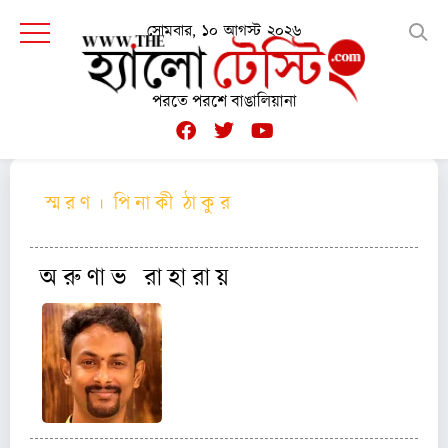
সোমবার, ১০ আগস্ট ২০২৬
পরতে পরশে বাঙালিয়ানা
স্ম র ণ । পি না কী ঠা কু র
অ রু ণা ভ রা হা রা য়