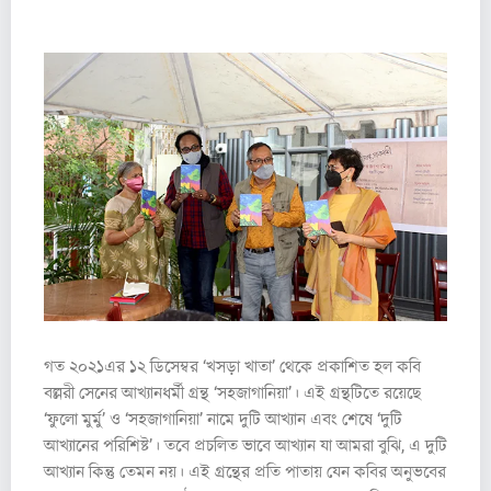
গত ২০২১এর ১২ ডিসেম্বর ‘খসড়া খাতা’ থেকে প্রকাশিত হল কবি
বল্লরী সেনের আখ্যানধর্মী গ্রন্থ ‘সহজাগানিয়া’। এই গ্রন্থটিতে রয়েছে
‘ফুলো মুর্মু’ ও ‘সহজাগানিয়া’ নামে দুটি আখ্যান এবং শেষে ‘দুটি
আখ্যানের পরিশিষ্ট’। তবে প্রচলিত ভাবে আখ্যান যা আমরা বুঝি, এ দুটি
আখ্যান কিন্তু তেমন নয়। এই গ্রন্থের প্রতি পাতায় যেন কবির অনুভবের