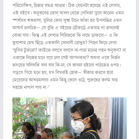
পরিপ্রেক্ষিত, চিন্তার সমগ্র আধার। ঠিক যেমনটা হয়েছে এই লেখায়,
এই বইতে। অনুভবের কোন্‌ অতল থেকে লেখিকা তুলে আনেন এমন
স্পর্শময় শব্দমালা, তুলির কোন্‌ সুক্ষ্ম টানে আঁকা হয় উপলব্ধির এমন
আশ্চর্য চালচিত্র— সে বুঝি এ বইয়ের চৌকাঠে একবার পা রাখলেই
বোঝা যায়। কিন্তু এই লেখার সিরিজকে কি নামে ডাকবো— এ কি
কুয়াশার মেঘ ছিঁড়ে একফালি সোনালী রোদ্দুর? পিছন ফিরে দেখা
স্মৃতির টুকরো? কাউকে বলতে বলতে না-পারা মনের গহন অনুভব? না
একান্তে নিজের মনে বয়ে চলা সেই আপনকথা? অথবা একে নির্জন
হৃদয়ের সলিলকি বলা যায় কি-না, সে ভাবনা রইলো পাঠকের ওপর।
পড়তে গিয়ে মনে হয়, যত বিতর্কই হোক— স্বীকার করতে হবে
মেয়েদের আখরমালায় এমন কিছু ভেসে ওঠে, পুরুষের কলম যার
সহজে নাগাল পায় না।’