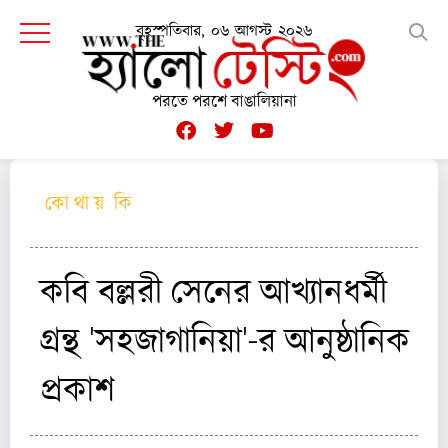
বৃহস্পতিবার, ০৬ আগস্ট ২০২৬
পরতে পরশে বাঙালিয়ানা
কো থা য় কি
কবি বল্লরী সেনের আখ্যানধর্মী
গ্রন্থ 'সহজাগানিয়া'-র আনুষ্ঠানিক
প্রকাশ