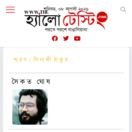
শনিবার, ০৮ আগস্ট ২০২৬
পরতে পরশে বাঙালিয়ানা
স্ম র ণ । পি না কী ঠা কু র
সৈ ক ত ঘো ষ