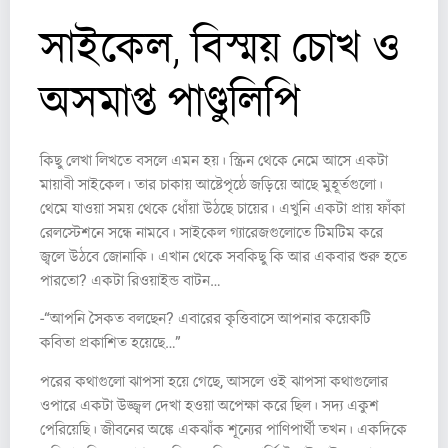
সাইকেল, বিস্ময় চোখ ও
অসমাপ্ত পাণ্ডুলিপি
কিছু লেখা লিখতে বসলে এমন হয়। স্ক্রিন থেকে নেমে আসে একটা
মায়াবী সাইকেল। তার চাকায় আষ্টেপৃষ্ঠে জড়িয়ে আছে মুহূর্তগুলো।
থেমে যাওয়া সময় থেকে ধোঁয়া উঠছে চায়ের। এখুনি একটা প্রায় ফাঁকা
রেলস্টেশনে সন্ধে নামবে। সাইকেল গ্যারেজগুলোতে টিমটিম করে
জ্বলে উঠবে জোনাকি। এখান থেকে সবকিছু কি আর একবার শুরু হতে
পারতো? একটা রিওয়াইন্ড বাটন…
-“আপনি সৈকত বলছেন? এবারের কৃত্তিবাসে আপনার কয়েকটি
কবিতা প্রকাশিত হয়েছে…”
পরের কথাগুলো ঝাপসা হয়ে গেছে, আসলে ওই ঝাপসা কথাগুলোর
ওপারে একটা উজ্জ্বল দেখা হওয়া অপেক্ষা করে ছিল। সদ্য একুশ
পেরিয়েছি। জীবনের অঙ্কে একঝাঁক শূন্যের পাণিপার্থী তখন। একদিকে