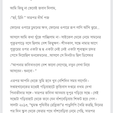
আমি কিছু না ভেবেই জবাব দিলাম,
-“হ্যাঁ, চিনি ” তারপর দীর্ঘ পজ
ফোনের ওপারে চুম্বনের ক্ষত, ফোনের ওপারে রূপ লাগি আঁখি ঝুরে…
আসলে আমি কথা খুঁজে পাচ্ছিলাম না। সাইকেল থেকে নেমে সামনের
পুকুরপাড়ে বসে ছিলাম বেশ কিছুক্ষণ। শীতকাল, সন্ধে নামার আগে
পুকুরের ওপর একটা হু হু একটা নেই নেই একটা শূন্যস্থান চাদর
পেতে দিয়েছিল মনকেমনের…আসলে সে দিনটাও ছিল ডিসেম্বর
-“আপনার কবিতাগুলো বেশ ভালো লেগেছে, নতুন লেখা নিয়ে
আসবেন। শুনবো। “
এরপর আপনি থেকে তুমি হতে খুব বেশিদিন সময় লাগেনি।
সপ্তাহখানেকের মধ্যেই গড়িয়াহাটে কৃত্তিবাস দপ্তরে প্রথম দেখা
পিনাকীদার সঙ্গে। তারপর কবিতা আড্ডায় দুপুর গড়িয়ে সন্ধে। সেই
সন্ধেটা গড়িয়াহাট থেকে কবে যেন বাঁশবেড়িয়ায় শিফট হয়ে গেল।
সালটা ২০১৩, “ঘুমন্ত পৃথিবীর রেপ্লিকা”র পাণ্ডুলিপি তৈরি করছি, দিনের
পর দিন স্কুল থেকে ফেরার পথে বাঁশবেড়িয়া নেমে গেছি, তারপর