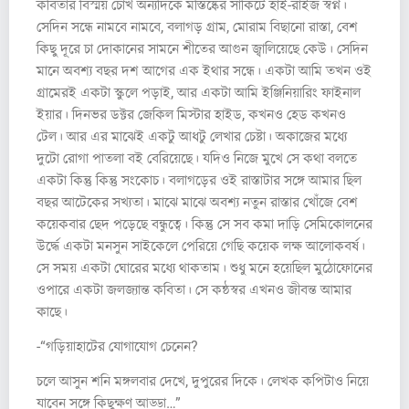
কবিতার বিস্ময় চোখ অন্যদিকে মস্তিষ্কের সার্কিটে হাই-রাইজ স্বপ্ন।
সেদিন সন্ধে নামবে নামবে, বলাগড় গ্রাম, মোরাম বিছানো রাস্তা, বেশ
কিছু দূরে চা দোকানের সামনে শীতের আগুন জ্বালিয়েছে কেউ। সেদিন
মানে অবশ্য বছর দশ আগের এক ইথার সন্ধে। একটা আমি তখন ওই
গ্রামেরই একটা স্কুলে পড়াই, আর একটা আমি ইঞ্জিনিয়ারিং ফাইনাল
ইয়ার। দিনভর ডক্টর জেকিল মিস্টার হাইড, কখনও হেড কখনও
টেল। আর এর মাঝেই একটু আধটু লেখার চেষ্টা। অকাজের মধ্যে
দুটো রোগা পাতলা বই বেরিয়েছে। যদিও নিজে মুখে সে কথা বলতে
একটা কিন্তু কিন্তু সংকোচ। বলাগড়ের ওই রাস্তাটার সঙ্গে আমার ছিল
বছর আটেকের সখ্যতা। মাঝে মাঝে অবশ্য নতুন রাস্তার খোঁজে বেশ
কয়েকবার ছেদ পড়েছে বন্ধুত্বে। কিন্তু সে সব কমা দাড়ি সেমিকোলনের
উর্দ্ধে একটা মনসুন সাইকেলে পেরিয়ে গেছি কয়েক লক্ষ আলোকবর্ষ।
সে সময় একটা ঘোরের মধ্যে থাকতাম। শুধু মনে হয়েছিল মুঠোফোনের
ওপারে একটা জলজ্যান্ত কবিতা। সে কন্ঠস্বর এখনও জীবন্ত আমার
কাছে।
-“গড়িয়াহাটের যোগাযোগ চেনেন?
চলে আসুন শনি মঙ্গলবার দেখে, দুপুরের দিকে। লেখক কপিটাও নিয়ে
যাবেন সঙ্গে কিছুক্ষণ আড্ডা…”