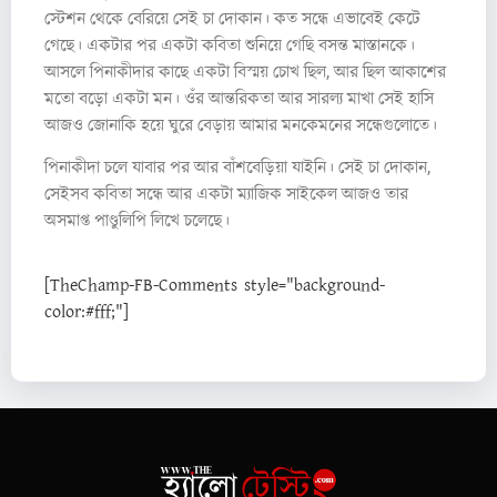
স্টেশন থেকে বেরিয়ে সেই চা দোকান। কত সন্ধে এভাবেই কেটে
গেছে। একটার পর একটা কবিতা শুনিয়ে গেছি বসন্ত মাস্তানকে।
আসলে পিনাকীদার কাছে একটা বিস্ময় চোখ ছিল, আর ছিল আকাশের
মতো বড়ো একটা মন। ওঁর আন্তরিকতা আর সারল্য মাখা সেই হাসি
আজও জোনাকি হয়ে ঘুরে বেড়ায় আমার মনকেমনের সন্ধেগুলোতে।
পিনাকীদা চলে যাবার পর আর বাঁশবেড়িয়া যাইনি। সেই চা দোকান,
সেইসব কবিতা সন্ধে আর একটা ম্যাজিক সাইকেল আজও তার
অসমাপ্ত পাণ্ডুলিপি লিখে চলেছে।
[TheChamp-FB-Comments style="background-
color:#fff;"]