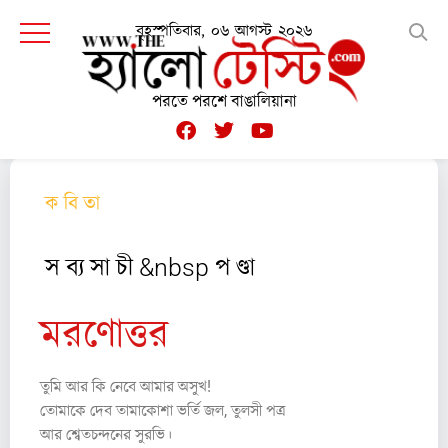
বৃহস্পতিবার, ০৬ আগস্ট ২০২৬
পরতে পরশে বাঙালিয়ানা
ক বি তা
স ব্য সা চী &nbsp প ণ্ডা
মরণোত্তর
তুমি আর কি নেবে আমার অসুখ!
তোমাকে দেব তামাকোশা ভর্তি জল, তুলসী পত্র
আর শ্বেতচন্দনের সুরভি।