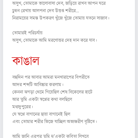
অসুখ, তোমাকে ভালোবাসা দেব, জড়িয়ে রাখব আপন ঘরে
চুম্বন রেখায় আলপনা দেব উত্তপ্ত শরীরে…
নিরাময়ের সমস্ত উপকরণ খুঁজে খুঁজে তোমায় যতনে সাজাব।
তোমারই পরিচর্যায়
অসুখ, তোমাকে আমি মরণোত্তর দেহ দান করে যাব।
কাঙাল
বহুদিন পর আবার আমরা মনখারাপের বিপরীতে
আদর শব্দটি আবিষ্কার করলাম।
কেননা ঝগড়া থেমে গিয়েছিল শেষ বিকেলের হাটে
আর তুমি একটা স্বপ্নের কথা বলছিলে
মধ্যদুপুরের।
যে স্বপ্নে বাগানের ছায়া বাগানেই ছিল
এবং তোমার শরীর ভিজে যাচ্ছিল অভ্যন্তরীণ বৃষ্টিতে।
আমি জানি এরপর তুমি দু’একটা কবিতা লিখবে