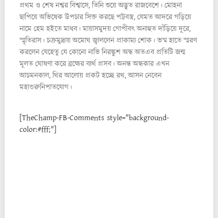
প্রথম ও শেষ নশ্বর বিশ্বাসে, তিনি শুয়ে অদ্ভুত রাজবেশে। মোহনা
ছাপিয়ে অভিষেক উপচার সিক্ত করছে পট্টবস্ত্র, যেমত আদরে গড়িয়ে
নামে হেম হইতে মাধব। মায়াসমুদয় গোপীবৎ অনাহুত দাঁড়িয়ে দূরে,
স্মৃতিরাস। চক্রমুদ্রায় অমোঘ জ্বাললেন প্রাকাম্য শোক। ভষ্ম হাতে স্মরণ
করলেন যেহেতু যে কোনো নাভি নিরঙ্কুশ অন্ধ অতএব প্রতিটি জন্ম
মূলত ঘোষণা করে ব্রহ্মের ব্যর্থ প্রসব। অনন্ত অন্ধকার এখন
আচমনকাল, থির আলোয় প্রকট হচ্ছে রথ, আসন নেবেন
মহাগুরুনিপাতযোগ।
[TheChamp-FB-Comments style="background-
color:#fff;"]