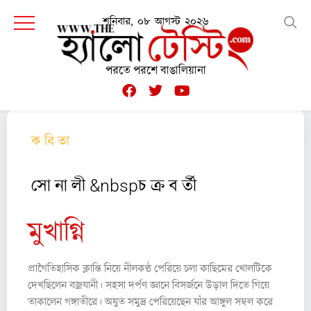
শনিবার, ০৮ আগস্ট ২০২৬
পরতে পরশে বাঙালিয়ানা
ক বি তা
সো না লী &nbspচ ক্র ব র্তী
মুখাগ্নি
প্রাগৈতিহাসিক ক্লান্তি নিয়ে নীলকণ্ঠ পেরিয়ে চলা কাছিমের খোলটিকে
দেখছিলেন বজ্রযানী। সহসা দর্পণ জ্ঞানে বিসর্জনে উড়াল দিতে গিয়ে
তাকালেন গঙ্গাতীরে। অযুত সমুদ্র পেরিয়েছেন যাঁর আঙ্গুল সম্বল করে