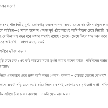
বার যাবো?
ে সেই শান্ত নিরীহ মুখটা তোলপাড় করতে লাগল। একটা মেয়ে সারাজীবন উনুনে হ
হলে আটটায়—ও সকাল হতো না। আজ সূর্য ওঠার আগেই আমি বিছানা ছেড়ে দিয়েছি। ছা
, যে কিনা দশ বছর ধরে আমার পাশেই রয়েছে। চোখে—চোখে কিংবা ঘাড় কাত করে ভাল 
ডেকে শুধিয়েছি – ভালো আছেন তো?
 শরীরে ছড়িয়ে রইল।
 মুড়ি ঢালে চারু। ওর কচি লাউয়ের মতো মুখটা আমার অনেক কাছে। পলিথিনের বস্তায়
ো চারু?
র দিকে এমনভাবে চেয়ে রইল আমি লজ্জা পেলাম। বললাম— তোমার মেয়েটা কোথায়?
থেকে একটা দড়ি এনে বস্তাটা বেঁধে দিলো। তখনই দেখলাম ওর ব্লাউজটা ফাটা। খান
পর্যন্ত এগিয়ে দিল চারু। বললাম– একটা ফোন নাও চারু।