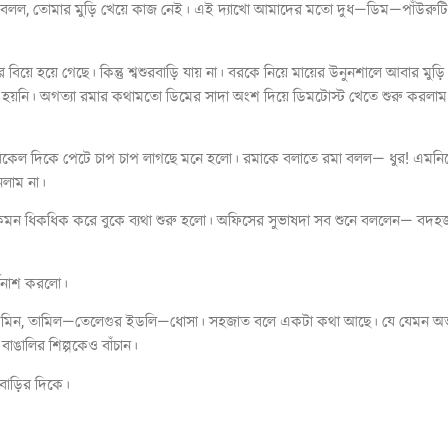
া বলল, তোমার মুড়ি খেয়ে কাজ নেই। এই দ্যাখো আমাদের মতো দুধ—ডিম—পাঁউরুটি
র বিয়ে হয়ে গেছে। কিন্তু শ্বশুরবাড়ি যায় না। বরকে নিয়ে মায়ের উনুনশালে আবার ম
খা হয়নি। অগত্যা রমার কথামতো ডিমের সাদা অংশ দিয়ে ডিমটোস্ট খেতে শুরু করল
বিকেল দিকে পেটে চাপ চাপ লাগছে মনে হলো। রমাকে বলাতে রমা বলল— ধুর! এমনিত
াথায় এনো না। আনলাম না।
মন ধিকধিক করে বুকে ব্যথা শুরু হলো। অফিসের সুভাষদা সব শুনে বললেন— বদহজম
্বনাশ করলো।
র চাউমিন, তামিল—তেলেগুর ইডলি—ধোসা। সহজাত বলে একটা কথা আছে। যে যেমন অভ
 বাঙালির শিল্পকেও বাঁচান।
 বাড়ির দিকে।