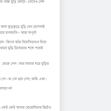
 খাস্তা মুড়ি ফোটে। খেতেও বেশ
ুর আনা কুড়কুড়ে মুড়ি যেন মোগলাই
ায়ে মাখামাখি– আহা অপূর্ব!
ো। কিংবা কাঁচা বিলেতিবেগুন দিয়ে
 শুকনো মুড়ি চিবোনোর শব্দে পথেই
রে থেকে গেল। আর আমার ঘরে মুড়ির
ব না গো। মা তো চলে গেল, আমি একা।
আসবে না!
ছি। কেউ কেউ আবার কেরোসিনের ছিটেও