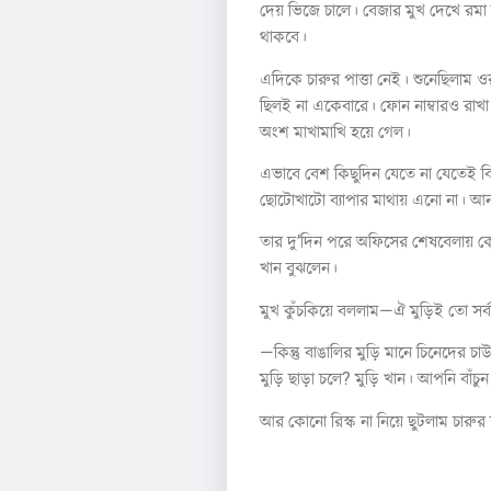
দেয় ভিজে চালে। বেজার মুখ দেখে রম
থাকবে।
এদিকে চারুর পাত্তা নেই। শুনেছিলাম ও
ছিলই না একেবারে। ফোন নাম্বারও রা
অংশ মাখামাখি হয়ে গেল।
এভাবে বেশ কিছুদিন যেতে না যেতেই 
ছোটোখাটো ব্যাপার ম
তার দু’দিন পরে অফিসের শেষবেলায় কে
খান বুঝলেন।
মুখ কুঁচকিয়ে বললাম—ঐ মুড়িই তো সর
—কিন্তু বাঙালির মুড়ি মানে চিনেদে
মুড়ি ছাড়া চলে? মুড়ি খান। আপনি বাঁচুন
আর কোনো রিস্ক না নিয়ে ছুটলাম চারুর