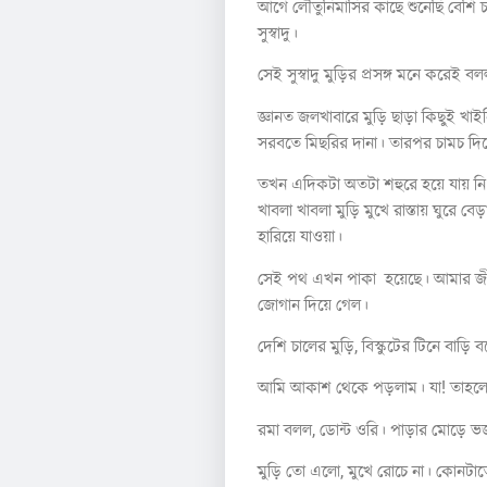
আগে লৌতুনিমাসির কাছে শুনেছি বেশি
সুস্বাদু।
সেই সুস্বাদু মুড়ির প্রসঙ্গ মনে করেই
জ্ঞানত জলখাবারে মুড়ি ছাড়া কিছুই খা
সরবতে মিছরির দানা। তারপর চামচ দিয়ে
তখন এদিকটা অতটা শহুরে হয়ে যায় নি। 
খাবলা খাবলা মুড়ি মুখে রাস্তায় ঘুরে 
হারিয়ে যাওয়া।
সেই পথ এখন পাকা হয়েছে। আমার জীবন
জোগান দিয়ে গেল।
দেশি চালের মুড়ি, বিস্কুটের টিনে বা
আমি আকাশ থেকে পড়লাম। যা! তাহলে 
রমা বলল, ডোন্ট ওরি। পাড়ার মোড়ে ভজ
মুড়ি তো এলো, মুখে রোচে না। কোনটা