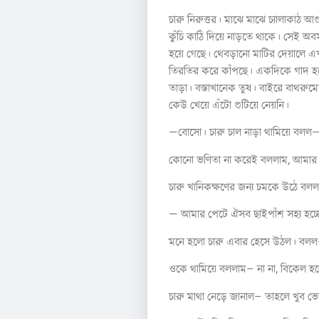
চারু নিরুত্তর। মাঝে মাঝে চ্যালাকাঠ
কুঁচি কাঠি দিয়ে নাড়তে থাকে। সেই 
হয়ে গেছে। থেবড়ানো মাটির দেয়ালে এখা
তিরতির করে কাঁপছে। একদিকে গাদ হয়ে প
তাড়া। বস্তাখানেক তুষ। বাইরে বাথরু
কেউ খেয়ে এঁটো গুটিয়ে নেয়নি।
—বোসো। চারু চাল নাড়া থামিয়ে বলল
কোনো ভণিতা না করেই বললাম, আমার ম
চারু খানিকক্ষণের জন্য চমকে উঠে বলল—
— আমার পেটে ঐসব ছাইপাঁশ সহ্য হচ্ছে
মনে হলো চারু এবার হেসে উঠল। বলল—
ওকে থামিয়ে বললাম– না না, বিকেল হ
চারু মাথা নেড়ে জানাল– তাহলে খুব ভ