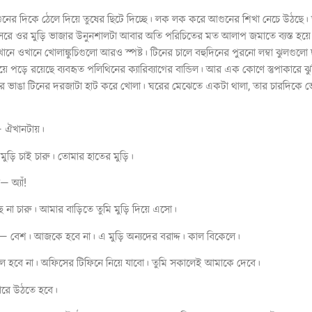
 আগুনের দিকে ঠেলে দিয়ে তুষের ছিটে দিচ্ছে। লক লক করে আগুনের শিখা নেচে উঠছ
অবসরে ওর মুড়ি ভাজার উনুনশালটা আবার অতি পরিচিতের মত আলাপ জমাতে ব্যস্ত 
নে ওখানে খোলাঙ্কুচিগুলো আরও স্পষ্ট। টিনের চালে বহুদিনের পুরনো লম্বা ঝুলগুল
ড়ে রয়েছে ব্যবহৃত পলিথিনের ক্যারিব্যাগের বান্ডিল। আর এক কোণে স্তুপাকারে ঝুড়ি 
মের ভাঙা টিনের দরজাটা হাট করে খোলা। ঘরের মেঝেতে একটা থালা, তার চারদিকে 
— ঐখানটায়।
ুড়ি চাই চারু। তোমার হাতের মুড়ি।
 অ্যাঁ!
 না চারু। আমার বাড়িতে তুমি মুড়ি দিয়ে এসো।
 বেশ। আজকে হবে না। এ মুড়ি অন্যদের বরাদ্দ। কাল বিকেলে।
লে হবে না। অফিসের টিফিনে নিয়ে যাবো। তুমি সকালেই আমাকে দেবে।
োরে উঠতে হবে।