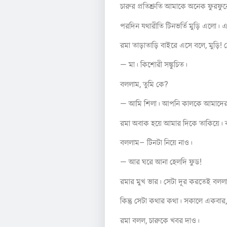
চারুর প্রতিশ্রুতি আমাকে অনেক ফুরফু
পরদিন যথারীতি টিনভর্তি মুড়ি এলো। এক
রমা তাড়াতাড়ি বাইরে এসে বলে, মুড়ি! 
— মা। কিশোরী সঙ্কুচিত।
বললাম, তুমি কে?
— আমি শিলা। আপনি কালকে আমাদের 
রমা অবাক হয়ে আমার দিকে তাকিয়ে। বলে
বললাম– টিনটা নিয়ে নাও।
— আর ঘরে আনা হেলদি ফুড!
রমার মুখ ভার। সেটা দূর করতেই বললা
কিন্তু সেটা কথার কথা। সকালে একবা
রমা বলল, চারুকে খবর দাও।