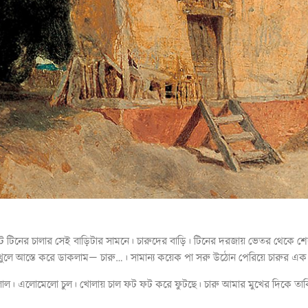
েট টিনের চালার সেই বাড়িটার সামনে। চারুদের বাড়ি। টিনের দরজায় ভেতর থেকে
ুলে আস্তে করে ডাকলাম— চারু…। সামান্য কয়েক পা সরু উঠোন পেরিয়ে চারুর এক 
খ লাল। এলোমেলো চুল। খোলায় চাল ফট ফট করে ফুটছে। চারু আমার মুখের দিকে ত