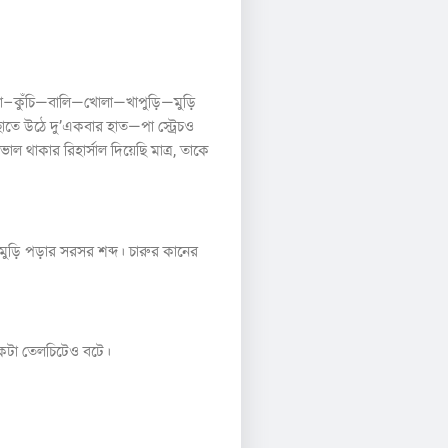
াতা–কুঁচি—বালি—খোলা—খাপুড়ি—মুড়ি
তে উঠে দু’একবার হাত—পা স্ট্রেচও
থাকার রিহার্সাল দিয়েছি মাত্র, তাকে
 মুড়ি পড়ার সরসর শব্দ। চারুর কানের
িকটা তেলচিটেও বটে।