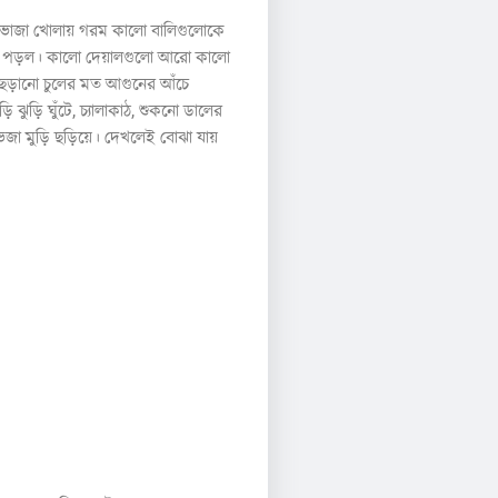
ে। ভাজা খোলায় গরম কালো বালিগুলোকে
হয়ে পড়ল। কালো দেয়ালগুলো আরো কালো
ো ছড়ানো চুলের মত আগুনের আঁচে
ঝুড়ি ঘুঁটে, চ্যালাকাঠ, শুকনো ডালের
ভেজা মুড়ি ছড়িয়ে। দেখলেই বোঝা যায়