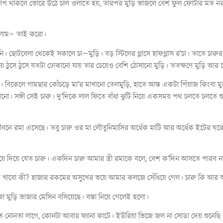
 চাপ থাকলে ভোরে উঠে চাল ওলাতে হয়, তারপর মুড়ি ভাজলে বেশ ফুল ফোটার মত নরম
 বললাম– তাই করো।
ইনি। ছোটবেলা থেকেই সকালে চা—মুড়ি। বড় স্টিলের গ্লাসে হাফগ্লাস র’চা। তাতে চার
 ঠুসে ঠুসে যতটা ঢোকানো যায় তার চেয়েও বেশি ঠোসানো মুড়ি। ততক্ষণে মুড়ি আর চ
বিকেলে গামছার কোঁচড়ে মা’র মাখানো তেলমুড়ি, হাতে আস্ত একটা পিঁয়াজ কিংবা মুল
বেড়ানো। সঙ্গী সেই চারু। দু’দিকে লাল ফিতে বাঁধা ঝুটি নিয়ে একসময় পথ চলতে চলতে
ে রমা এসেছে। তবু চারু ওর মা লৌতুনিমাসির অর্ধেক মাটি আর অর্ধেক ইটের ঘ
ড়ি বয়ে দিয়ে যেত চারু। একদিন চারু আমার স্ত্রী রমাকে বলে, বেশ ক‘দিন আসতে পার
খাবো কী? হাজার রকমের অসুখের ভয়ে আমার কলজে সেঁধিয়ে গেল। চারু কি আর 
া মুড়ি ভাজার মেসিন বসিয়েছে। বস্তা নিয়ে গেলেই হলো।
তে নোনতা লাগে, কোনটা আবার ফ্যানা কাটে। ইউরিয়া ভিজে জল না সোডা দেয় শুনে