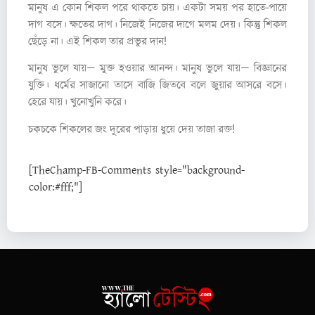
মানুষ এ কোন শিকল পরে থাকতে চায়। একটা সময় পর হাতে-পায়ে
দাগ বসে। ক্ষতের দাগ। নিজেই নিজের দাগে মলম দেয়। কিন্তু শিকল
ছেঁড়ে না। এই শিকল তার প্রভুর দান!
মানুষ ভুলে যায়— মুক্ত হওয়ার আনন্দ। মানুষ ভুলে যায়— বিজ্ঞানের
যুক্তি। ধর্মের সাজানো তাসে বাজি জিতবে বলে জুয়ার আসরে বসে।
হেরে যায়। খুনোখুনি করে।
চকচকে শিকলের জং দূরের পাড়ায় ধুয়ে দেয় তাজা রক্ত!
[TheChamp-FB-Comments style="background-
color:#fff;"]