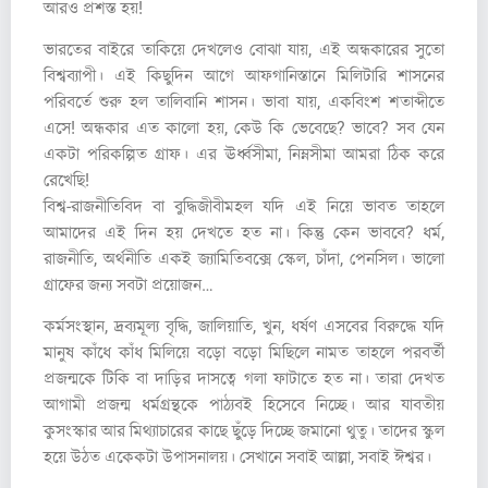
আরও প্রশস্ত হয়!
ভারতের বাইরে তাকিয়ে দেখলেও বোঝা যায়, এই অন্ধকারের সুতো
বিশ্বব্যাপী। এই কিছুদিন আগে আফগানিস্তানে মিলিটারি শাসনের
পরিবর্তে শুরু হল তালিবানি শাসন। ভাবা যায়, একবিংশ শতাব্দীতে
এসে! অন্ধকার এত কালো হয়, কেউ কি ভেবেছে? ভাবে? সব যেন
একটা পরিকল্পিত গ্রাফ। এর ঊর্ধ্বসীমা, নিম্নসীমা আমরা ঠিক করে
রেখেছি!
বিশ্ব-রাজনীতিবিদ বা বুদ্ধিজীবীমহল যদি এই নিয়ে ভাবত তাহলে
আমাদের এই দিন হয় দেখতে হত না। কিন্তু কেন ভাববে? ধর্ম,
রাজনীতি, অর্থনীতি একই জ্যামিতিবক্সে স্কেল, চাঁদা, পেনসিল। ভালো
গ্রাফের জন্য সবটা প্রয়োজন…
কর্মসংস্থান, দ্রব্যমূল্য বৃদ্ধি, জালিয়াতি, খুন, ধর্ষণ এসবের বিরুদ্ধে যদি
মানুষ কাঁধে কাঁধ মিলিয়ে বড়ো বড়ো মিছিলে নামত তাহলে পরবর্তী
প্রজন্মকে টিকি বা দাড়ির দাসত্বে গলা ফাটাতে হত না। তারা দেখত
আগামী প্রজন্ম ধর্মগ্রন্থকে পাঠ্যবই হিসেবে নিচ্ছে। আর যাবতীয়
কুসংস্কার আর মিথ্যাচারের কাছে ছুঁড়ে দিচ্ছে জমানো থুতু। তাদের স্কুল
হয়ে উঠত একেকটা উপাসনালয়। সেখানে সবাই আল্লা, সবাই ঈশ্বর।