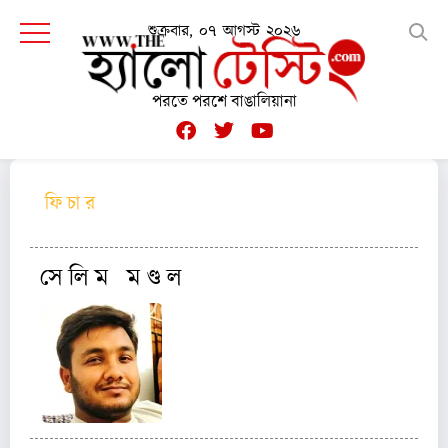
শুক্রবার, ০৭ আগস্ট ২০২৬
পরতে পরশে বাঙালিয়ানা
ফি চা র
সে লি ম ম ণ্ড ল