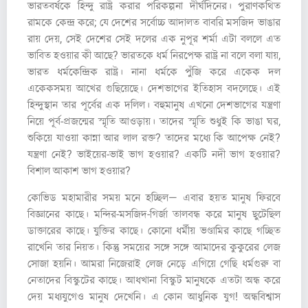
ভারতবর্ষকে হিন্দু রাষ্ট্র করার পরিকল্পনা দীর্ঘদিনের। পুরাণকথিত
রামকে কেন্দ্র করে; যে দেশের সর্বোচ্চ আদালত বাবরি মসজিদ ভাঙার
রায় দেয়, সেই দেশের সেই দলের এক নুপূর শর্মা এটা বললে এত
ভাবিত হওয়ার কী আছে? ভারতকে ধর্ম নিরপেক্ষ রাষ্ট্র না বলে বলা যায়,
ভারত ধর্মকেন্দ্রিক রাষ্ট্র। নানা ধর্মকে পুঁজি করে একেক দল
একেকসময় আখের গুছিয়েছে। দেশভাগের ইতিহাস বদলেছে। এই
হিন্দুস্থান তার পূর্বের এক দলিল। বহুমানুষ এখনো দেশভাগের যন্ত্রণা
নিয়ে পূর্ব-প্রজন্মের স্মৃতি আওড়ায়। তাদের স্মৃতি শুধুই কি ভাঙা ঘর,
শুকিয়ে যাওয়া কান্না আর লাল রক্ত? তাদের মধ্যে কি আপেক্ষ নেই?
যন্ত্রণা নেই? ভাইয়ের-ভাই ভাগ হওয়ার? একটি নদী ভাগ হওয়ার?
বিশাল আকাশ ভাগ হওয়ার?
কোভিড মহামারীর সময় মনে হচ্ছিল— এবার হয়ত মানুষ ফিরবে
বিজ্ঞানের কাছে। মন্দির-মসজিদ-গির্জা তালবন্ধ করে মানুষ ছুটেছিল
ডাক্তারের কাছে। যুক্তির কাছে। কোনো ধর্মীয় ভণ্ডামির কাছে গচ্ছিত
রাখেনি তার নিয়ত। কিন্তু সময়ের সঙ্গে সঙ্গে আমাদের কুকুরের লেজ
সোজা হয়নি। আমরা নিজেরাই লেজ নেড়ে এগিয়ে গেছি ধর্মগুরু বা
নেতাদের বিস্কুটের কাছে। আধখানা বিস্কুট মানুষকে এতটা অন্ধ করে
দেয় মধ্যযুগেও মানুষ দেখেনি। এ কোন আধুনিক যুগ! অন্ধবিশ্বাস