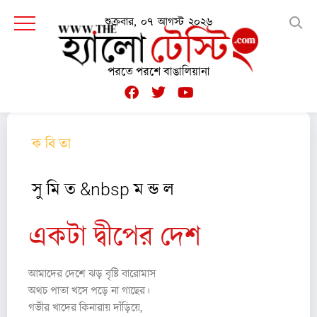
শুক্রবার, ০৭ আগস্ট ২০২৬
পরতে পরশে বাঙালিয়ানা
ক বি তা
সু মি ত &nbsp ম ন্ড ল
একটা দ্বীপের দেশ
আমাদের দেশে ঝড় বৃষ্টি বারোমাস
অথচ পাতা খসে পড়ে না গাছের।
গভীর খাদের কিনারায় দাঁড়িয়ে,