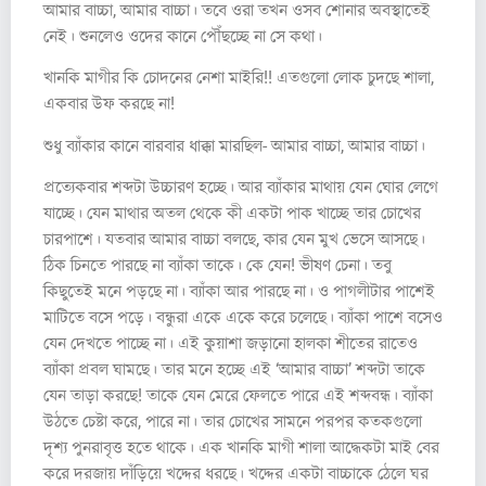
আমার বাচ্চা, আমার বাচ্চা। তবে ওরা তখন ওসব শোনার অবস্থাতেই
নেই। শুনলেও ওদের কানে পৌঁছচ্ছে না সে কথা।
খানকি মাগীর কি চোদনের নেশা মাইরি!! এতগুলো লোক চুদছে শালা,
একবার উফ করছে না!
শুধু ব্যাঁকার কানে বারবার ধাক্কা মারছিল- আমার বাচ্চা, আমার বাচ্চা।
প্রত্যেকবার শব্দটা উচ্চারণ হচ্ছে। আর ব্যাঁকার মাথায় যেন ঘোর লেগে
যাচ্ছে। যেন মাথার অতল থেকে কী একটা পাক খাচ্ছে তার চোখের
চারপাশে। যতবার আমার বাচ্চা বলছে, কার যেন মুখ ভেসে আসছে।
ঠিক চিনতে পারছে না ব্যাঁকা তাকে। কে যেন! ভীষণ চেনা। তবু
কিছুতেই মনে পড়ছে না। ব্যাঁকা আর পারছে না। ও পাগলীটার পাশেই
মাটিতে বসে পড়ে। বন্ধুরা একে একে করে চলেছে। ব্যাঁকা পাশে বসেও
যেন দেখতে পাচ্ছে না। এই কুয়াশা জড়ানো হালকা শীতের রাতেও
ব্যাঁকা প্রবল ঘামছে। তার মনে হচ্ছে এই ‘আমার বাচ্চা’ শব্দটা তাকে
যেন তাড়া করছে! তাকে যেন মেরে ফেলতে পারে এই শব্দবন্ধ। ব্যাঁকা
উঠতে চেষ্টা করে, পারে না। তার চোখের সামনে পরপর কতকগুলো
দৃশ্য পুনরাবৃত্ত হতে থাকে। এক খানকি মাগী শালা আদ্ধেকটা মাই বের
করে দরজায় দাঁড়িয়ে খদ্দের ধরছে। খদ্দের একটা বাচ্চাকে ঠেলে ঘর