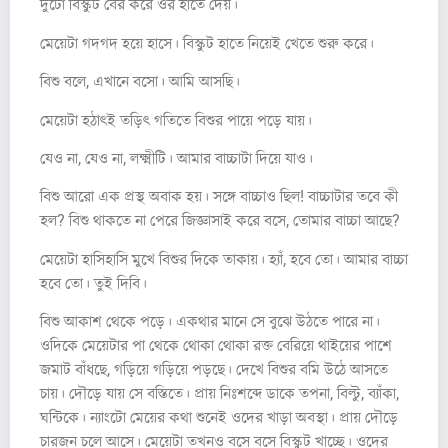
দুটো বিস্কুট বের করে ওর হাতে দেয়।
মেয়েটা গদগদ হয়ে হাসে। বিস্কুট হাতে নিয়েই খেতে শুরু করে।
বিশু বলে, এখানে বসো। আমি আসছি।
মেয়েটা হঠাৎই তড়িৎ গতিতে বিশুর পায়ে পড়ে যায়।
যেও না, যেও না, লক্ষ্মীটি। আমার বাচ্চাটা দিয়ে যাও।
বিশু আরো এক প্রস্থ অবাক হয়। সঙ্গে বাচ্চাও ছিল! বাচ্চাটার তবে কী
হল? বিশু থাকতে না পেরে জিজ্ঞাসাই করে বসে, তোমার বাচ্চা আছে?
মেয়েটা হাসিহাসি মুখে বিশুর দিকে তাকায়। হ্যাঁ, হবে তো। আমার বাচ্চা
হবে তো। তুই দিবি।
বিশু আকাশ থেকে পড়ে। একথার মানে সে বুঝে উঠতে পারে না।
ওদিকে মেয়েটার পা থেকে থোকা থোকা রক্ত বেরিয়ে থাইয়ের পাশে
জমাট বাঁধছে, গড়িয়ে গড়িয়ে পড়ছে। দেখে বিশুর বমি উঠে আসতে
চায়। দৌড়ে যায় সে বস্তিতে। প্রায় নিঃশব্দে ডাকে তপনা, বিল্টু, ব্যাঁকা,
ঘন্টিকে। ন্যাংটো মেয়ের কথা শুনেই ওদের খাড়া অবস্থা। প্রায় দৌড়ে
চারজন চলে আসে। মেয়েটা তখনও বসে বসে বিস্কুট খাচ্ছে। ওদের