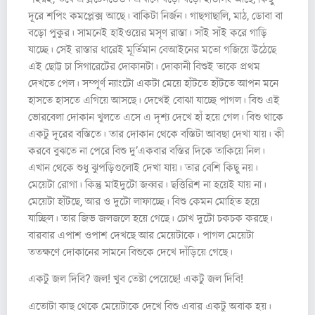
দূরে শপিং কমপ্লেক্স আছে। বাকিটা নির্জন। গাছগাছালি, মাঠ, ডোবা বা
বড়ো পুকুর। সামনেই হাইওয়ের মসৃণ রাস্তা। সাঁই সাঁই করে গাড়ি
যাচ্ছে। সেই রাস্তার ধারেই মূর্তিমান বেআইনের মতো গজিয়ে উঠেছে
এই ছোট্ট চা সিগারেটের দোকানটা। দোকানী বিশুই তাকে প্রথম
দেখতে পেল। সম্পূর্ণ ন্যাংটো একটা মেয়ে হাঁটতে হাঁটতে আপন মনে
হাসতে হাসতে এগিয়ে আসছে। দেখেই বোঝা যাচ্ছে পাগল। বিশু এই
ভোরবেলা দোকান খুলতে এসে এ দৃশ্য দেখে হাঁ হয়ে গেল। বিশু থাকে
একটু দূরের বস্তিতে। তার দোকান থেকে বস্তিটা আবছা দেখা যায়। কী
করবে বুঝতে না পেরে বিশু দু’একবার বস্তির দিকে তাকিয়ে নিল।
এখান থেকে শুধু ঝুপড়িগুলোই দেখা যায়। তার বেশি কিছু নয়।
মেয়েটা রোগা। কিন্তু মাইদুটো জব্বর। ছত্তিরিশ না হয়েই যায় না।
মেয়েটা হাঁটছে, আর ও দুটো লাফাচ্ছে। বিশু কেমন মোহিত হয়ে
যাচ্ছিল। তার জিভ জলজলে হয়ে গেছে। চোখ দুটো চকচক করছে।
বারবার এপাশ ওপাশ দেখছে আর মেয়েটাকে। পাগল মেয়েটা
ততক্ষণে দোকানের সামনে বিশুকে দেখে দাঁড়িয়ে গেছে।
একটু জল দিবি? জল! খুব তেষ্টা পেয়েছে! একটু জল দিবি!
এতোটা কাছ থেকে মেয়েটাকে দেখে বিশু এবার একটু অবাক হয়।