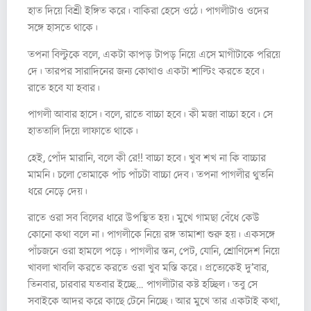
হাত দিয়ে বিশ্রী ইঙ্গিত করে। বাকিরা হেসে ওঠে। পাগলীটাও ওদের
সঙ্গে হাসতে থাকে।
তপনা বিল্টুকে বলে, একটা কাপড় টাপড় নিয়ে এসে মাগীটাকে পরিয়ে
দে। তারপর সারাদিনের জন্য কোথাও একটা শাল্টিং করতে হবে।‌‌
রাতে হবে যা হবার।
পাগলী আবার হাসে। বলে, রাতে বাচ্চা হবে। কী মজা বাচ্চা হবে। সে
হাততালি দিয়ে লাফাতে থাকে।
হেই, পোঁদ মারানি, বলে কী রে!! বাচ্চা হবে। খুব শখ না কি বাচ্চার
মামনি। চলো তোমাকে পাঁচ পাঁচটা বাচ্চা দেব। তপনা পাগলীর থুতনি
ধরে নেড়ে দেয়।
রাতে ওরা সব বিলের ধারে উপস্থিত হয়। মুখে গামছা বেঁধে কেউ
কোনো কথা বলে না। পাগলীকে নিয়ে রঙ্গ তামাশা শুরু হয়। একসঙ্গে
পাঁচজনে ওরা হামলে পড়ে। পাগলীর স্তন, পেট, যোনি, শ্রোণিদেশ নিয়ে
খাবলা খাবলি করতে করতে ওরা খুব মস্তি করে। প্রত্যেকেই দু’বার,
তিনবার, চারবার যতবার ইচ্ছে… পাগলীটার কষ্ট হচ্ছিল। তবু সে
সবাইকে আদর করে কাছে টেনে নিচ্ছে। আর মুখে তার একটাই কথা,