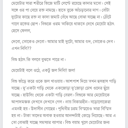
মেয়েটার সারা শরীরে ভিজে মাটি লেপ্টে রয়েছে কাদার মতো। সেই
সঙ্গে ওর পা বেয়ে রক্ত নামছে। হাতে বুকে আঁচড়ানোর দাগ। বোঁটা
দুটোর কাছে রক্ত না কাদা জমাট বেঁধে আছে বোঝা যাচ্ছে না। ঠোঁটে
গালে রক্তের ছোপ। বিশুকে ওরম তাকিয়ে থাকতে দেখে মেয়েটা হঠাৎ
হেসে ফেলল,
দেবো, তোকেও দেবো। আমার মাই দুটো, আমার গুদ, তোকেও দেব।
এখন নিবি??
বিশু হঠাৎ কি বলবে বুঝতে পারে না।
মেয়েটাই বলে ওঠে, একটু জল দিবি!! জল!
বিশু ভাঁড়ে করে ওকে জল খাওয়ায়। আশপাশ দিয়ে তখন হুসহাস গাড়ি
যাচ্ছে। দু’একটা গাড়ি থেকে একজোড়া দু’জোড়া চোখ ওদের ছুঁয়ে
যাচ্ছে। হাউসিং থেকে একটা গাড়ি বেরল। বিশুকে আর মেয়েটাকে
আপাদমস্তক দেখতে দেখতে গেল। প্রায় বিকারহীন। বড়োলোকেরা
এমনই হয়। উদাসীন গোছের। পৃথিবীর চরম বিস্ময়েও তারা বিস্মিত
হয় না। টাকা তাদের অবাক হওয়ার আনন্দটাই কেড়ে নিয়েছে। আর এ
তো বোঝাই যাচ্ছে সমস্যার ব্যাপার। বিশু বয়াম খুলে মেয়েটার জন্য