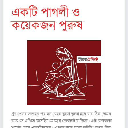
একটি পাগলী ও
কয়েকজন পুরুষ
খুব পেলব সঙ্গমের পর মন যেমন তুলো তুলো হয়ে যায়, ঠিক তেমন
করে সে এগিয়ে আসছিল মোড়ের দোকানটার দিকে। এটা কলকাতা
শহরই, তবে এক্সটেনডেড। এখানে বড়ো বড়ো হাউসিং আছে, কিছু