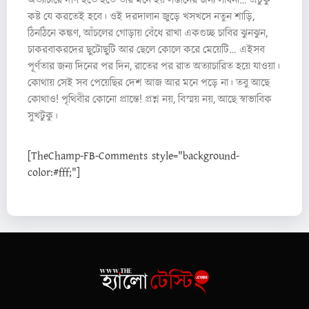
কষ্ট যে করতেই হবে। ওই দরদালান জুড়ে খসখসে নতুন শাড়ি,
ঠিনঠিনে কঙ্কণ, আঁচলের গোড়ায় বেঁধে রাখা একগুচ্ছ চাবির ঝুনঝুন,
চাকরবাকরদের ছুটোছুটি আর ছেলে কোলে করে মেয়েটি… এইসব
পূর্ণতার জন্য দিনের পর দিন, রাতের পর রাত অত্যাচারিত হয়ে যাওয়া।
কোথায় সেই সব পেয়েছির দেশ আজ আর মনে পড়ে না। তবু আছে
কোথাও! পৃথিবীর কোনো প্রান্তে! প্রশ্ন নয়, বিস্ময় নয়, আছে স্বাভাবিক
সুখটুকু।
[TheChamp-FB-Comments style="background-
color:#fff;"]