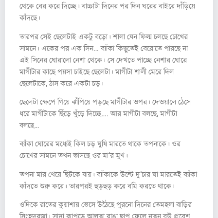
থেকে বের করে দিচ্ছে। বাচ্চাটা দিনের পর দিন ঘরের বাইরে দাঁড়িয়ে
কাঁদছে।
তারপর সেই ছেলেটাই একটু বড়ো। শালা যেন ফিল্ম চলছে চোখের
সামনে। একের পর এক সিন… ব্যাঁকা কিছুতেই বেরোতে পারছে না
এই সিনের ঘোরালো নেশা থেকে। সে দেখতে পাচ্ছে নেশার ঘোরে
মাগীটার কাছে পয়সা চাইছে ছেলেটা। মাগীটা শালী মেরে দিল
ছেলেটাকে, ঠাস করে একটা চড়।
ছেলেটা ক্ষেপে গিয়ে ঝাঁপিয়ে পড়ছে মাগীটার ওপর। দেওয়ালে ঠেসে
ধরে মাগীটাকে ছিঁড়ে খুঁড়ে দিচ্ছে…. আর মাগীটা বলছে, মাগীটা
বলছে…
ব্যাঁকা ঘোরের মধ্যেই কিল চড় ঘুষি মারতে থাকে তপনাকে। ওর
চোখের সামনে তখন ভাসছে ওর মা’র মুখ।
তপনা মার খেয়ে ছিটকে যায়। ব্যাঁকাকে উল্টে দু’চার ঘা মারতেই ব্যাঁকা
কাঁদতে শুরু করে। তারপরই হুড়হুড় করে বমি করতে থাকে।
ওদিকে রাতের কুয়াশায় ভেসে উঠৈছে পুরনো দিনের তেমহলা বাড়ির
সিংহদরজা। সাদা কাপড়ে আলতা রাঙা ছাপ ফেলে নতুন বউ প্রবেশ