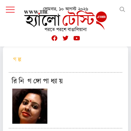
সোমবার, ১০ আগস্ট ২০২৬
পরতে পরশে বাঙালিয়ানা
গ ল্প
রি নি গ ঙ্গো পা ধ্যা য়