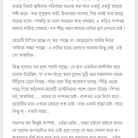
করছে বিরাট জমিদার পরিবারে অনেক স্বপ্ন আর একটু একটু ভয়কে
সঙ্গী করে। তার সুপুরুষ স্বামী, উথলানো সংসার, বিত্ত সবই তার কাছে
স্বপ্নের মতো। শাশুড়ি মা বরণ করছেন আর বলছেন, এ বাড়ির বংশধর
আনার দায়িত্ব তোমার। যত শীঘ্র সম্ভব আমরা নাতির মুখ দেখতে চাই !
মেয়েটি বিস্মিত হচ্ছে না, ভয় পাচ্ছে না। আড়চোখে স্বামীর দিকে
তাকিয়ে লজ্জা পাচ্ছে। এ দাবির মধ্যে কোথাও অন্যায্য কিছু নেই, এই
তো স্বাভাবিক।
কিন্তু দৃশ্যের পর দৃশ্য পাল্টে যাচ্ছে। যে হাত একদিন আশীর্বাদ হয়ে
মাথায় উঠেছিল, তা এখন হিংস্র ভাবে চুলের মুঠি ধরে দরদালান থেকে
সিঁড়িতে ঠেলে দিচ্ছে। বাঁজা বলে তীব্র আক্রমণ চলছে। সিঁড়ি থেকে
পড়ে গিয়ে অচৈতন্য মেয়েটি ডাস্টবিনের পাশে জেগে উঠছে। বিস্ময়
নয়, স্বাভাবিক….. ওদের যে বংশধর চাই। বংশধর এনে দিতে হবে।
মেয়েটির মনে এখনো কোনো প্রশ্ন নেই। তার একটা বাচ্চা চাই। আর
কিছু না। একটা বাচ্চা…
তারপর সব কিছুই অস্পষ্ট… ধোঁয়া ধোঁয়া… বাচ্চা চাইতে চাইতে কখন
যে প্রাণের কাপড়টাও তার নেই হয়ে গেছে সে আর খেয়াল করে না।
অত্যাচারে দীর্ণ হতে হতে তার মনে হয় সন্তানের জন্য সাধনা… এটুকু