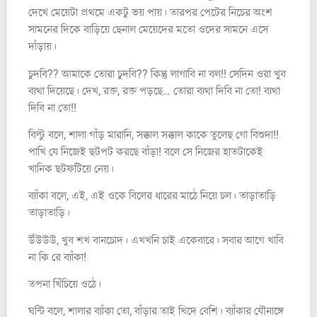
দেখে মেয়েটা প্রথমে একটু ভয় পায়। তারপর পেটের নিচের অংশ
সামনের দিকে বাড়িয়ে ছেনাল মেয়েদের মতো ওদের সামনে এসে
দাঁড়ায়।
চুদবি?? আমাকে তোরা চুদবি?? কিন্তু লাগাবি না বল!! সেদিন ওরা খুব
ব্যথা দিয়েছে। দেখ, রক্ত, রক্ত পড়ছে… তোরা ব্যথা দিবি না তো! ব্যথা
দিবি না তো!!
বিল্টু বলে, শালা গাঁড় মারানি, সক্কাল সক্কাল কাকে তুলেছ গো বিশুদা!!
পাখি যে নিজেই ছটপট করছে বাঁড়া! বলে সে নিজের হাতটাকেই
খানিক ছটফটিয়ে নেয়।
ব্যাঁকা বলে, এই, এই ওকে বিলের ধারের মাঠে নিয়ে চল। তাড়াতাড়ি
তাড়াতাড়ি।
উঁউউউ, খুব শখ বানচোদ। এখখনি চাই একেবারে। সবার আগে খাবি
না কি রে ব্যাঁকা!
তপনা খিঁচিয়ে ওঠে।
ঘন্টি বলে, শালার ব্যাঁকা তো, বাঁড়ার তাই খিদে বেশি। ব্যাঁকার যৌনাঙ্গে