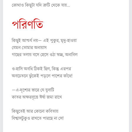
কোথাও কিছুটা যদি ত্রুটি থেকে যায়…
পরিণতি
কিছুই আশ্চর্য নয়— এই পুকুর, মৃদু-হাওয়া
যেমন তোমার অনায়াস
গাছের তলায় বসে হেসে ওঠা স্বচ্ছ, অনাবিল
ও-হাসি অবধি ঠিকই ছিল, কিন্তু এরপর
অবচেতনে ঝুঁকেই পড়লে পাশের কাঁধে!
—এ-দৃশ্যের ভারে যে যুবাটি
কাতর অক্ষরবৃত্তে ঈর্ষা জমা রাখে
কিছুতেই আর কোনো কবিতায়
বিশ্বাসটুকুও রাখতে পারছে না সে!