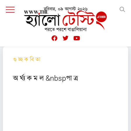
রবিবার, ০৯ আগস্ট ২০২৬
পরতে পরশে বাঙালিয়ানা
গু চ্ছ ক বি তা
অ র্ঘ্য ক ম ল &nbspপা ত্র