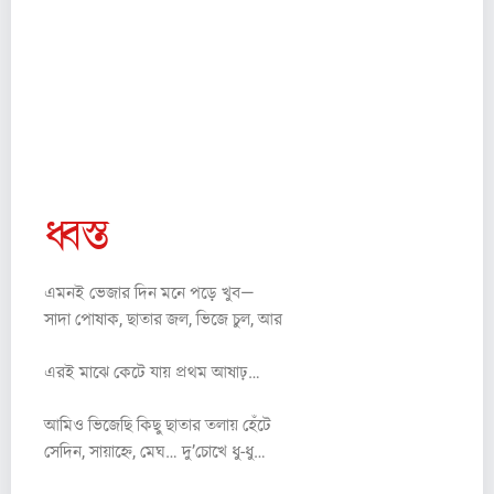
ধ্বস্ত
এমনই ভেজার দিন মনে পড়ে খুব—
সাদা পোষাক, ছাতার জল, ভিজে চুল, আর
এরই মাঝে কেটে যায় প্রথম আষাঢ়…
আমিও ভিজেছি কিছু ছাতার তলায় হেঁটে
সেদিন, সায়াহ্নে, মেঘ… দু’চোখে ধু-ধু…