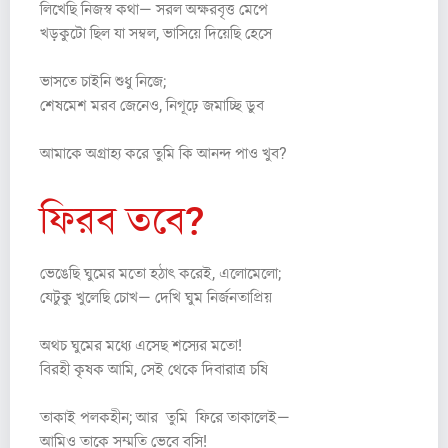
লিখেছি নিজস্ব কথা— সরল অক্ষরবৃত্ত মেপে
খড়কুটো ছিল যা সম্বল, ভাসিয়ে দিয়েছি হেসে
ভাসতে চাইনি শুধু নিজে;
শেষমেশ মরব জেনেও, নিগূঢ়ে জমাচ্ছি ডুব
আমাকে অগ্রাহ্য করে তুমি কি আনন্দ পাও খুব?
ফিরব তবে?
ভেঙেছি ঘুমের মতো হঠাৎ করেই, এলোমেলো;
যেটুকু খুলেছি চোখ— দেখি ঘুম নির্জনতাপ্রিয়
অথচ ঘুমের মধ্যে এসেছ শস্যের মতো!
বিরহী কৃষক আমি, সেই থেকে দিবারাত্র চষি
তাকাই পলকহীন; আর তুমি ফিরে তাকালেই—
আমিও তাকে সম্মতি ভেবে বসি!