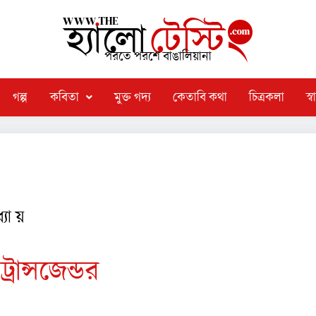
পরতে পরশে বাঙালিয়ানা
গল্প
কবিতা
মুক্ত গদ্য
কেতাবি কথা
চিত্রকলা
স্বা
যা য়
ান্সজেন্ডর