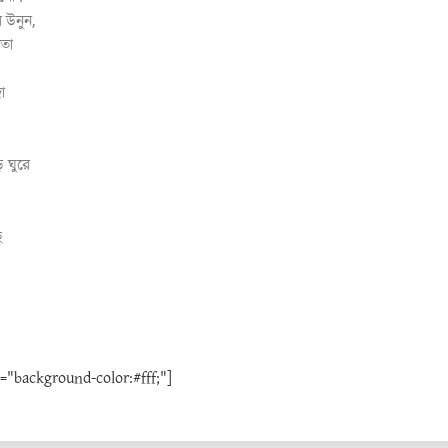
 উনুন,
েতা
া
 ঘুরে
ি
background-color:#fff;"]