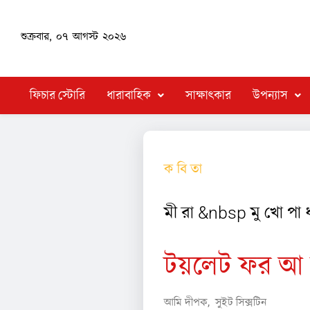
শুক্রবার, ০৭ আগস্ট ২০২৬
ফিচার স্টোরি
ধারাবাহিক
সাক্ষাৎকার
উপন্যাস
ক বি তা
মী রা &nbsp মু খো পা ধ্
টয়লেট ফর আ ট্র
আমি দীপক, সুইট সিক্সটিন