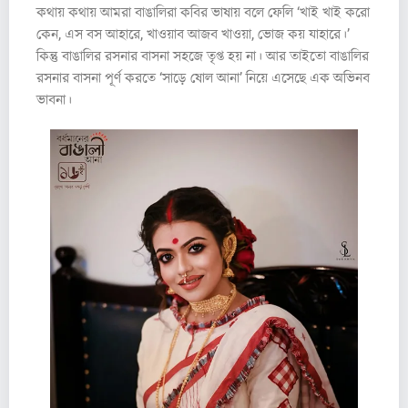
কথায় কথায় আমরা বাঙালিরা কবির ভাষায় বলে ফেলি ‘খাই খাই করো
কেন, এস বস আহারে, খাওয়াব আজব খাওয়া, ভোজ কয় যাহারে।’
কিন্তু বাঙালির রসনার বাসনা সহজে তৃপ্ত হয় না। আর তাইতো বাঙালির
রসনার বাসনা পূর্ণ করতে ‘সাড়ে ষোল আনা’ নিয়ে এসেছে এক অভিনব
ভাবনা।