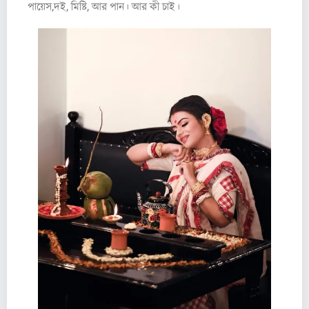
পায়েস,দই, মিষ্টি, আর পান। আর কী চাই।