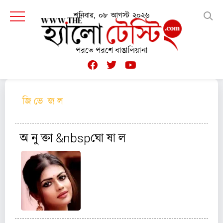
শনিবার, ০৮ আগস্ট ২০২৬
পরতে পরশে বাঙালিয়ানা
জি ভে জ ল
অ নু ক্তা &nbspঘো ষা ল