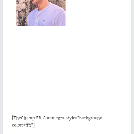
শ্রী মলয় সামন্ত ( সাড়ে ষোল আনা রেস্তোরাঁর কর্ণধার)
মডেল – অনুক্তা ঘোষাল
পোশাক – লেবেল সুকন্যা
মেক ওভার – অন্বেষা মিত্র
চিএ – খুশি দাস
স্থান – সাড়ে ষোল আনা রেস্তোরাঁ
বিশেষ ধন্যবাদ – শ্রী মলয় সামন্ত
[TheChamp-FB-Comments style="background-
color:#fff;"]