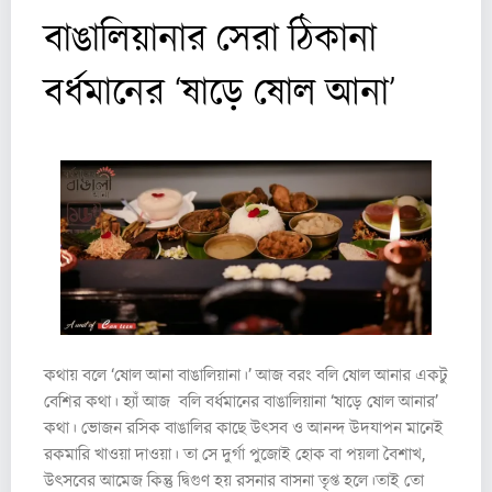
বাঙালিয়ানার সেরা ঠিকানা
বর্ধমানের ‘ষাড়ে ষোল আনা’
কথায় বলে ‘ষোল আনা বাঙালিয়ানা।’ আজ বরং বলি ষোল আনার একটু
বেশির কথা। হ্যাঁ আজ বলি বর্ধমানের বাঙালিয়ানা ‘ষাড়ে ষোল আনার’
কথা। ভোজন রসিক বাঙালির কাছে উৎসব ও আনন্দ উদযাপন মানেই
রকমারি খাওয়া দাওয়া। তা সে দুর্গা পুজোই হোক বা পয়লা বৈশাখ,
উৎসবের আমেজ কিন্তু দ্বিগুণ হয় রসনার বাসনা তৃপ্ত হলে।তাই তো