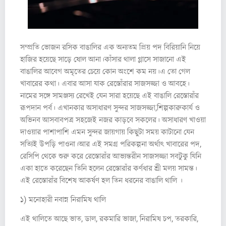
সম্প্রতি ভোজন রসিক বাঙালির এক অন্যতম প্রিয় পদ বিরিয়ানি নিয়ে
হাজির হয়েছে সাড়ে ষোল আনা।কাঁসার থালা গ্লাসে সাজানো এই
বাঙালির আবেগ অমৃতের চেয়ে কোন অংশে কম নয়।এ তো গেল
খাবারের কথা। এবার আসা যাক রেস্তোঁরার সাজসজ্জা ও আবহে।
নামের সঙ্গে সামঞ্জস্য রেখেই যেন সারা হয়েছে এই বাঙালি রেস্তোরাঁর
রূপদান পর্ব। এখানকার অসাধারণ সুন্দর সাজসজ্জা,শিল্পকারুকার্য ও
অভিনব আসবাবপত্র সহজেই নজর কাড়বে সকলের। অসাধারণ খাওয়া
দাওয়ার পাশাপাশি এমন সুন্দর জায়গায় কিছুটা সময় কাটানো যেন
সত্যিই উপড়ি পাওনা।আর এই সমগ্র পরিকল্পনা অর্থাৎ খাবারের পদ,
রেসিপি থেকে শুরু করে রেস্তোরাঁর আভ্যন্তরীন সাজসজ্জা সবটুকু যিনি
একা হাতে করেছেন তিনি হলেন রেস্তোরাঁর কর্ণধার শ্রী মলয় সামন্ত।
এই রেস্তোরাঁর বিশেষ আকর্ষণ হল তিন ধরনের বাঙালি থালি ।
১) মনোহারী নবান্ন নিরামিষ থালি
এই থালিতে আছে ভাত, ডাল, রকমারি ভাজা, নিরামিষ চপ, তরকারি,