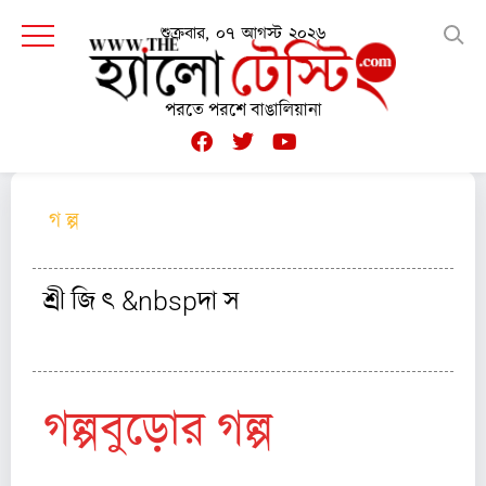
শুক্রবার, ০৭ আগস্ট ২০২৬
পরতে পরশে বাঙালিয়ানা
গ ল্প
শ্রী জি ৎ &nbspদা স
গল্পবুড়োর গল্প