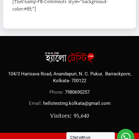
[TheChamp-FB-Comments style="background-
color:#fff;"]
104/3 Harisava Road, Anandapuri, N. C. Pukur, Barrackpore,
Kolkata- 700122
Phone:
7980690257
Email:
hellotesting.kolkata@gmail.com
Visitors: 95,640
Chat with us