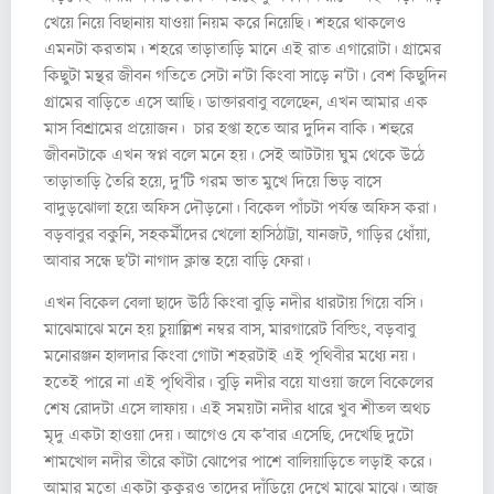
খেয়ে নিয়ে বিছানায় যাওয়া নিয়ম করে নিয়েছি। শহরে থাকলেও
এমনটা করতাম। শহরে তাড়াতাড়ি মানে এই রাত এগারোটা। গ্রামের
কিছুটা মন্থর জীবন গতিতে সেটা ন’টা কিংবা সাড়ে ন’টা। বেশ কিছুদিন
গ্রামের বাড়িতে এসে আছি। ডাক্তারবাবু বলেছেন, এখন আমার এক
মাস বিশ্রামের প্রয়োজন। চার হপ্তা হতে আর দুদিন বাকি। শহুরে
জীবনটাকে এখন স্বপ্ন বলে মনে হয়। সেই আটটায় ঘুম থেকে উঠে
তাড়াতাড়ি তৈরি হয়ে, দু’টি গরম ভাত মুখে দিয়ে ভিড় বাসে
বাদুড়ঝোলা হয়ে অফিস দৌড়নো। বিকেল পাঁচটা পর্যন্ত অফিস করা।
বড়বাবুর বকুনি, সহকর্মীদের খেলো হাসিঠাট্টা, যানজট, গাড়ির ধোঁয়া,
আবার সন্ধে ছ’টা নাগাদ ক্লান্ত হয়ে বাড়ি ফেরা।
এখন বিকেল বেলা ছাদে উঠি কিংবা বুড়ি নদীর ধারটায় গিয়ে বসি।
মাঝেমাঝে মনে হয় চুয়াল্লিশ নম্বর বাস, মারগারেট বিল্ডিং, বড়বাবু
মনোরঞ্জন হালদার কিংবা গোটা শহরটাই এই পৃথিবীর মধ্যে নয়।
হতেই পারে না এই পৃথিবীর। বুড়ি নদীর বয়ে যাওয়া জলে বিকেলের
শেষ রোদটা এসে লাফায়। এই সময়টা নদীর ধারে খুব শীতল অথচ
মৃদু একটা হাওয়া দেয়। আগেও যে ক’বার এসেছি, দেখেছি দুটো
শামখোল নদীর তীরে কাঁটা ঝোপের পাশে বালিয়াড়িতে লড়াই করে।
আমার মতো একটা কুকুরও তাদের দাঁড়িয়ে দেখে মাঝে মাঝে। আজ