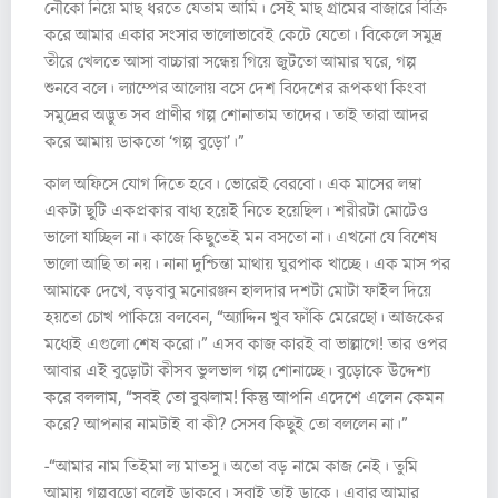
নৌকো নিয়ে মাছ ধরতে যেতাম আমি। সেই মাছ গ্রামের বাজারে বিক্রি
করে আমার একার সংসার ভালোভাবেই কেটে যেতো। বিকেলে সমুদ্র
তীরে খেলতে আসা বাচ্চারা সন্ধেয় গিয়ে জুটতো আমার ঘরে, গল্প
শুনবে বলে। ল্যাম্পের আলোয় বসে দেশ বিদেশের রূপকথা কিংবা
সমুদ্রের অদ্ভুত সব প্রাণীর গল্প শোনাতাম তাদের। তাই তারা আদর
করে আমায় ডাকতো ‘গল্প বুড়ো’।”
কাল অফিসে যোগ দিতে হবে। ভোরেই বেরবো। এক মাসের লম্বা
একটা ছুটি একপ্রকার বাধ্য হয়েই নিতে হয়েছিল। শরীরটা মোটেও
ভালো যাচ্ছিল না। কাজে কিছুতেই মন বসতো না। এখনো যে বিশেষ
ভালো আছি তা নয়। নানা দুশ্চিন্তা মাথায় ঘুরপাক খাচ্ছে। এক মাস পর
আমাকে দেখে, বড়বাবু মনোরঞ্জন হালদার দশটা মোটা ফাইল দিয়ে
হয়তো চোখ পাকিয়ে বলবেন, “অ্যাদ্দিন খুব ফাঁকি মেরেছো। আজকের
মধ্যেই এগুলো শেষ করো।” এসব কাজ কারই বা ভাল্লাগে! তার ওপর
আবার এই বুড়োটা কীসব ভুলভাল গল্প শোনাচ্ছে। বুড়োকে উদ্দেশ্য
করে বললাম, “সবই তো বুঝলাম! কিন্তু আপনি এদেশে এলেন কেমন
করে? আপনার নামটাই বা কী? সেসব কিছুই তো বললেন না।”
-“আমার নাম তিইমা ল্য মাতসু। অতো বড় নামে কাজ নেই। তুমি
আমায় গল্পবুড়ো বলেই ডাকবে। সবাই তাই ডাকে। এবার আমার