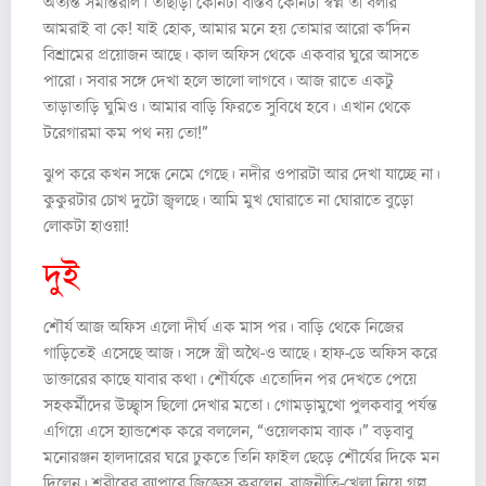
অত্যন্ত সমান্তরাল। তাছাড়া কোনটা বাস্তব কোনটা স্বপ্ন তা বলার
আমরাই বা কে! যাই হোক, আমার মনে হয় তোমার আরো ক’দিন
বিশ্রামের প্রয়োজন আছে। কাল অফিস থেকে একবার ঘুরে আসতে
পারো। সবার সঙ্গে দেখা হলে ভালো লাগবে। আজ রাতে একটু
তাড়াতাড়ি ঘুমিও। আমার বাড়ি ফিরতে সুবিধে হবে। এখান থেকে
টরেগারমা কম পথ নয় তো!”
ঝুপ করে কখন সন্ধে নেমে গেছে। নদীর ওপারটা আর দেখা যাচ্ছে না।
কুকুরটার চোখ দুটো জ্বলছে। আমি মুখ ঘোরাতে না ঘোরাতে বুড়ো
লোকটা হাওয়া!
দুই
শৌর্য আজ অফিস এলো দীর্ঘ এক মাস পর। বাড়ি থেকে নিজের
গাড়িতেই এসেছে আজ। সঙ্গে স্ত্রী অথৈ-ও আছে। হাফ-ডে অফিস করে
ডাক্তারের কাছে যাবার কথা। শৌর্যকে এতোদিন পর দেখতে পেয়ে
সহকর্মীদের উচ্ছ্বাস ছিলো দেখার মতো। গোমড়ামুখো পুলকবাবু পর্যন্ত
এগিয়ে এসে হ্যান্ডশেক করে বললেন, “ওয়েলকাম ব্যাক।” বড়বাবু
মনোরঞ্জন হালদারের ঘরে ঢুকতে তিনি ফাইল ছেড়ে শৌর্যের দিকে মন
দিলেন। শরীরের ব্যাপারে জিজ্ঞেস করলেন, রাজনীতি-খেলা নিয়ে গল্প