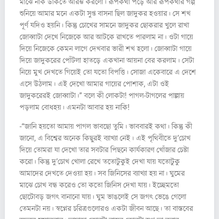
মাঝে নাক ডাকতে আরম্ভ করলো। রূপকথা পড়ে আর রূপকথার গল্প
শুনিয়ে আমার মনে একটা সুপ্ত বাসনা ছিল জাদুকর হওয়ার। সে শখ
পূর্ণ যদিও হয়নি। কিন্তু চোখের সামনে জাদুকর ছোকরার খুলে রাখা
জোব্বাটা দেখে নিজেকে আর আটকে রাখতে পারলাম না। ওটা গায়ে
দিয়ে নিজেকে কেমন লাগে দেখবার ভারী শখ হলো। জোব্বাটা গায়ে
দিয়ে জাদুকরের পোঁটলা হাতড়ে একখানা আয়না বের করলাম। সেটা
নিয়ে মুখ দেখতে গিয়েই তো যতো বিপত্তি। সোজা একেবারে এ দেশে
এসে উঠলাম। এই দেখো আমার গায়ের পোশাক, এটা ওই
জাদুকরেরই জোব্বাটা।” বলে কী লোকটা! পাগল-টাগলের পাল্লায়
পড়লাম বোধহয়। এমনটা আবার হয় নাকি!
-“জানি হয়তো আমায় পাগল ভাবছো তুমি। ভাববারই কথা। কিন্তু কী
জানো, এ বিশ্বের অনেক কিছুরই ব্যাখ্যা নেই। এই পৃথিবীতে দু’চোখ
দিয়ে তোমরা যা দেখো তার সবটার পিছনে কার্যকারণ খোঁজার চেষ্টা
করো। কিন্তু দু’চোখ খোলা রেখে ততোটুকুই দেখা যায় যতোটুকু
আমাদের দেখতে দেওয়া হয়। সব জিনিসের ব্যাখ্যা হয় না। ঘুমের
মাঝে চোখ বন্ধ করেও তো কতো জিনিস দেখা যায়। ইচ্ছেমতো
ছোটোবড় জগৎ বানানো যায়। ঘুম ভাঙলেই সে জগৎ ভেঙে গেলো
তেমনটা নয়। স্বপ্নের চরিত্রগুলোরও একটা জীবন আছে। তা বাস্তবের