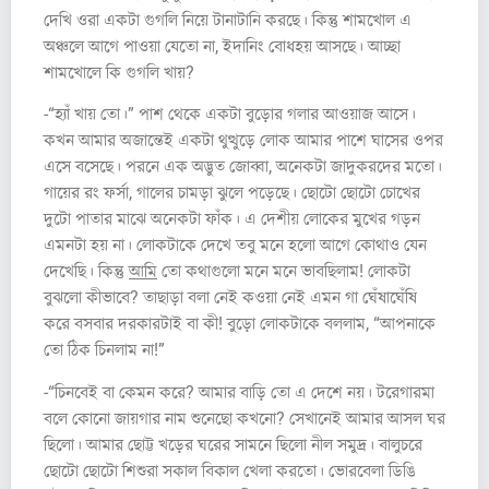
দেখি ওরা একটা গুগলি নিয়ে টানাটানি করছে। কিন্তু শামখোল এ
অঞ্চলে আগে পাওয়া যেতো না, ইদানিং বোধহয় আসছে। আচ্ছা
শামখোলে কি গুগলি খায়?
-“হ্যাঁ খায় তো।” পাশ থেকে একটা বুড়োর গলার আওয়াজ আসে।
কখন আমার অজান্তেই একটা থুত্থুড়ে লোক আমার পাশে ঘাসের ওপর
এসে বসেছে। পরনে এক অদ্ভুত জোব্বা, অনেকটা জাদুকরদের মতো।
গায়ের রং ফর্সা, গালের চামড়া ঝুলে পড়েছে। ছোটো ছোটো চোখের
দুটো পাতার মাঝে অনেকটা ফাঁক। এ দেশীয় লোকের মুখের গড়ন
এমনটা হয় না। লোকটাকে দেখে তবু মনে হলো আগে কোথাও যেন
দেখেছি। কিন্তু
আমি
তো কথাগুলো মনে মনে ভাবছিলাম! লোকটা
বুঝলো কীভাবে? তাছাড়া বলা নেই কওয়া নেই এমন গা ঘেঁষাঘেঁষি
করে বসবার দরকারটাই বা কী! বুড়ো লোকটাকে বললাম, “আপনাকে
তো ঠিক চিনলাম না!”
-“চিনবেই বা কেমন করে? আমার বাড়ি তো এ দেশে নয়। টরেগারমা
বলে কোনো জায়গার নাম শুনেছো কখনো? সেখানেই আমার আসল ঘর
ছিলো। আমার ছোট্ট খড়ের ঘরের সামনে ছিলো নীল সমুদ্র। বালুচরে
ছোটো ছোটো শিশুরা সকাল বিকাল খেলা করতো। ভোরবেলা ডিঙি