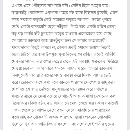
এখানে এসে পৌঁছনোর ব্যাপারটা বলি। সেদিন ছিলো ঝড়ের রাত।
তাড়াতাড়ি খেয়েদেয়ে একখানা গল্পের বই হাতে বিছানায় ঢুকেছি, এমন
সময় দরজার কড়াটা কেউ সজোরে নাড়তে লাগলো। দরজা খুলতে
দেখি একটা কমবয়েসি ছেলে দাঁড়িয়ে। পিঠে তার একটা ঢাউস বোঝা,
বড় বড় বাবরি ছাঁট চুলগুলো ঝড়ের হাওয়ায় এলোমেলো হয়ে গেছে।
সে আমায় জানালো আজ রাতটুকুর জন্য সে আমার আশ্রয়প্রার্থী।
খাবারদাবার কিছুই লাগবে না, কেবল একটু শোবার জায়গা দিলেই
হবে। চাইলে এর জন্য উপযুক্ত মূল্য দিতেও সে রাজি। একেই অতিথি
দেবতার সমান, তার ওপর ঝড়ের রাতে এই অবস্থায় শত্রুকেও ফিরিয়ে
দেওয়া চলে না। আমি তাকে সানন্দে আমার ঘরের ভিতরে ডাকলাম।
বিনামূল্যেই তার রাত্রিবাসের সমস্ত ব্যবস্থা করে দিলাম আমার ছোট্ট
ঘরে। ছোকরার সঙ্গে কথা বলে জানতে পারলাম সে পেশায় জাদুকর।
দেশবিদেশে জাদু দেখিয়ে মানুষজনের মনোরঞ্জন করে। পাশের
গলদের গ্রামে যে মেলা বসেছে সেখানেই আজ তামাশা দেখানোর কথা
ছিলো তার। কিন্ত হঠাৎ ঝড় আসায় সে মেলা ভেস্তে যায়। কাল সকালেই
এখান থেকে সে আপন দেশে রওনা দেবে। সারাদিনের পরিশ্রমের
ফলে জাদুকর ছোকরাটি অত্যন্ত পরিশ্রান্ত ছিলো। পরনের জোব্বাটা
খুলে সে খুব তাড়াতাড়ি বিছানা ধরলো এবং সঙ্গে সঙ্গেই গভীর ঘুমের