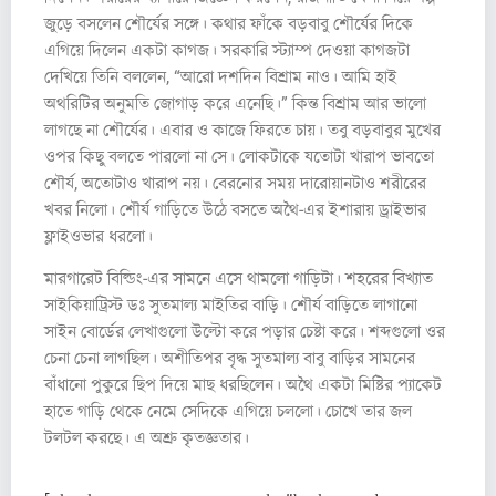
জুড়ে বসলেন শৌর্যের সঙ্গে। কথার ফাঁকে বড়বাবু শৌর্যের দিকে
এগিয়ে দিলেন একটা কাগজ। সরকারি স্ট্যাম্প দেওয়া কাগজটা
দেখিয়ে তিনি বললেন, “আরো দশদিন বিশ্রাম নাও। আমি হাই
অথরিটির অনুমতি জোগাড় করে এনেছি।” কিন্ত বিশ্রাম আর ভালো
লাগছে না শৌর্যের। এবার ও কাজে ফিরতে চায়। তবু বড়বাবুর মুখের
ওপর কিছু বলতে পারলো না সে। লোকটাকে যতোটা খারাপ ভাবতো
শৌর্য, অতোটাও খারাপ নয়। বেরনোর সময় দারোয়ানটাও শরীরের
খবর নিলো। শৌর্য গাড়িতে উঠে বসতে অথৈ-এর ইশারায় ড্রাইভার
ফ্লাইওভার ধরলো।
মারগারেট বিল্ডিং-এর সামনে এসে থামলো গাড়িটা। শহরের বিখ্যাত
সাইকিয়াট্রিস্ট ডঃ সুতমাল্য মাইতির বাড়ি। শৌর্য বাড়িতে লাগানো
সাইন বোর্ডের লেখাগুলো উল্টো করে পড়ার চেষ্টা করে। শব্দগুলো ওর
চেনা চেনা লাগছিল। অশীতিপর বৃদ্ধ সুতমাল্য বাবু বাড়ির সামনের
বাঁধানো পুকুরে ছিপ দিয়ে মাছ ধরছিলেন। অথৈ একটা মিষ্টির প্যাকেট
হাতে গাড়ি থেকে নেমে সেদিকে এগিয়ে চললো। চোখে তার জল
টলটল করছে। এ অশ্রু কৃতজ্ঞতার।