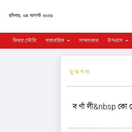
রবিবার, ০৯ আগস্ট ২০২৬
ফিচার স্টোরি
ধারাবাহিক
সাক্ষাৎকার
উপন্যাস
মু ক্ত গ দ্য
ব র্ণা লী&nbsp কো 