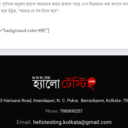
ই পূর্ণতার অনুভব হয়তো আমাদের ভালো রাখতে পারে।এত বিনোদনে ভরা জগতে যখন 
সত্য হয়ে উঠুক, “আমার যে সব দিতে হবে”।
background-color:#fff;"]
3 Harisava Road, Anandapuri, N. C. Pukur, Barrackpore, Kolkata- 7
Phone:
7980690257
Email:
hellotesting.kolkata@gmail.com