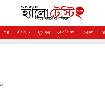
পরতে পরশে বাঙালিয়ানা
গল্প
কবিতা
মুক্ত গদ্য
কেতাবি কথা
চিত্রকলা
স্বা
লে