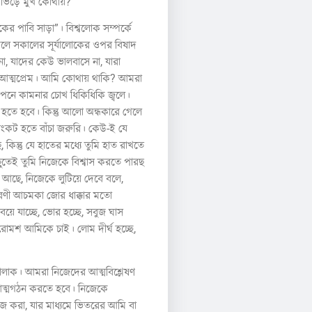
র ভিড়ে মুখ কোথায়?
ের পাবি সাড়া”। বিশ্বলোক সম্পর্কে
লে সকালের সূর্যালোকের ওপর বিষাদ
না, যাদের কেউ ভালবাসে না, যারা
াও আত্মপ্রেম। আমি কোথায় থাকি? আমরা
মাপনে কামনার চোখ ধিকিধিকি জ্বলে।
ে হবে। কিন্তু আলো অন্ধকারে গেলে
 সংকট হতে বাঁচা জরুরি। কেউ-ই যে
ন্তু যে হাতের মধ্যে তুমি হাত রাখতে
ছুতেই তুমি নিজেকে বিশ্বাস করতে পারছ
ে আছে, নিজেকে লুটিয়ে দেবে বলে,
তরণী আচমকা জোর ধাক্কার মতো
য়ে যাচ্ছে, ভোর হচ্ছে, সবুজ ঘাস
 রোমশ আমিকে চাই। লোম দীর্ঘ হচ্ছে,
বালাক। আমরা নিজেদের আত্মবিশ্লেষণ
 আত্মগঠন করতে হবে। নিজেকে
জ করা, যার মাধ্যমে ভিতরের আমি বা