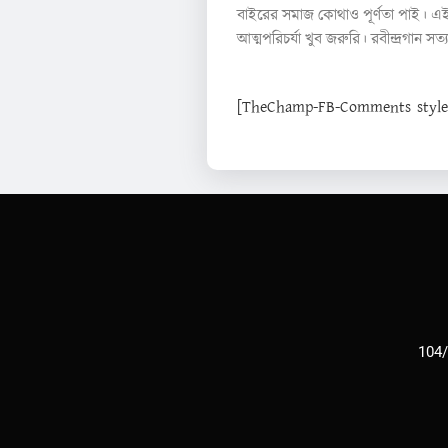
বাইরের সমাজ কোথাও পূর্ণতা পাই। এ
আত্মপরিচর্যা খুব জরুরি। রবীন্দ্রগান 
[TheChamp-FB-Comments style="
104/