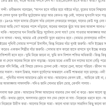
 কেউ দ্রষ্টা হয়, তাকে আমরা বলতে দেব না। মাইক্রোফোন হাতে কারা? কারা? মুখে
ী। রবীন্দ্রনাথ বলেছেন, “আপন হতে বাহির হয়ে বাইরে দাঁড়া, বুকের মাঝে বিশ্বলোক
 যেসব যুবক যুবতীর মুঠোফোন ছাড়া আর কোনও বন্ধু নেই, তাদের মুখগুলি মনে পড়
থ নিয়ে। ১৯৭৯ সালে মাদার টেরেসা তাঁর নোবেল লেকচারে বলছেন, যাদের কেউ যত্ন নেয় 
য আমরা আছি তো? অন্যের পাশে দাঁড়ানো, অন্যের ব্যথাকে ছুঁয়ে তার জন্য আকাশ আন
কি। আবেগের ঘন বিভ্রান্তি ছিঁড়ে সূর্যোদয় দেখা যায়? প্রেম পাওয়ার আকাঙ্ক্ষার স
 বাসনা। অথচ, আমার এই দেহখানি তুলে ধরতেও হবে। তোমার দেবালয়ের প্রদীপ হত
ের পৃথিবী তোমার সম্পর্কে উদাসীন, কিন্তু নিজের বাঁচা খুবই জরুরি। অতি ইচ্ছের
রেও একজন শিল্পীর বাঁচা জরুরি। তোমার হাত কারো হাতে রাখতে খুব ইচ্ছে করছে, কি
তিশালী হতে হবে। তুমি নিজে জানো না, তুমি কত বিশাল শক্তির অধিকারী। কিন্তু কি
েকে না দেখে অন্যের দিকে হাত বাড়াচ্ছ। মনের মধ্যে একটি মন দাসের মতো বেড়ি পর
নিজেকে বলি দিচ্ছি, এই বিষয়ে কোনও চেতনা নেই। আধো চেনা, আধো পরিচয়। জীবন 
র সকাল। সকল চিন্তার, সকল দুর্যোগের অন্তরালে একটি শান্তধারা বয়ে চলেছে। নদী ব
ূর্য, তারা… পৃথিবীর লাবণ্য আমাদের ছোঁয় না আর। আমাদের কেবল চাই… আমিকে চাই না,
র আকাঙ্ক্ষায় লাফালাফি। যদিও জানি সোনার হরিণ মোহ, কেবলি পালায়।
সা শুরু হোক। আমাদের শিক্ষা আমাদের বারবার যেন ব্যর্থ না করে। জ্ঞান আলো জ্
বাঁচি। কথার স্রোতে, অলসতার স্রোতে সব যেন ভেসে না যায়। নিজেকে ধরতে হবে।
নিজেকে উন্নীত করা। আলোর দিকে যাত্রা। ভালো থাকা মানে সারাদিন কিছু ভালো কা