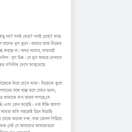
্দর কিছু নয়? সবই ঘোর? সবই মোহ? আজ
 করতলে অনেক ধুপ ধুনো। আমার আজ নিজের
ইচ্ছে করছে না। অথচ আমার, আমারই
 দলিল। যুগ চিহ্ন। যে মুখ আমরা দেখাতে
 প্রতিবিম্ব দেখে আত্মপ্রেমে
 নিজেকে নিয়ে মেতে থাকা। নিজেকে ভুলে
পাথরের সঙ্গে ধাক্কা হলে যেমন ঝনাৎ,
পরে আমাকে কত ভালো লাগছে,সে
েছি।এবং কেন করেছি। এক ইঞ্চি জায়গা
িত। আমরা অতি সহজেই চিনে নিয়েছি
 থেকে অনেক দক্ষ, তারা কেবল পিছিয়ে
শিক্ষক নেই যে আমাদের আমাদেরকে