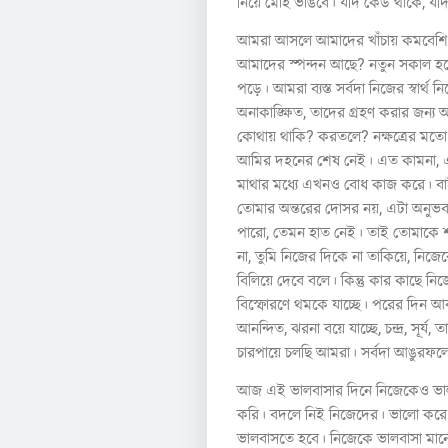
নিয়ে মোহ ভাঙবে। যদি কেউ থাকে, যদি
আমরা আসলে আমাদের খাঁচায় কমবেশি বন্দ
আমাদের স্পন্দন আছে? নতুন সকাল হলে
পড়ে। আমরা ব্যস্ত সর্বদা নিজের স্বার্
অনাকাঙ্ক্ষিত, তাদের গ্রহণ করার জন্
কোথায় থাকি? করতলে? নক্ষত্রের মতো থা
আমির দহনের শেষ নেই। এত কামনা, এত
মাথার মধ্যে এখনও বোধ কাজ করে। বাইর
তোমার অন্তরের দোসর নয়, এটা অনুভব ক
পারো, তেমন হাত নেই। তাই তোমাকে শক্
না, তুমি নিজের দিকে না তাকিয়ে, নিজ
বিলিয়ে দেবে বলে। কিন্তু কার কাছে 
বিস্ফোরণে থমকে যাচ্ছে। পরের দিন আবা
আনন্দিত, ঝরনা বয়ে যাচ্ছে, চন্দ্র, স
চারপায়ে চলছি আমরা। সর্বদা আঙুরফলে
আজ এই ভালবাসার দিনে নিজেকেও ভালবা
করি। বদলে নিই নিজেদের। ভালো করে 
ভালবাসতে হবে। নিজেকে ভালবাসা মানে 