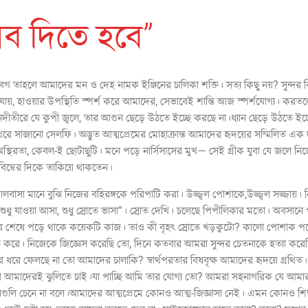
ব দিতে হবে”
গ তাহলে আমাদের মন ও দেহ নামক ইঞ্জিনের চালিকা শক্তি। সত্য কিছু নয়? সুন
করা যায়, হাওয়ার উপস্থিতি স্পর্শ করে আমাদের, সেভাবেই শান্তি আজ স্পর্শযোগ্য।
নদীতীরে যে কুপী জ্বলে, তার আগুন ছেড়ে উঠতে ইচ্ছে করছে না।ধ্যান ছেড়ে উঠতে 
থরে সাজানো সেলফি। অদ্ভুত আত্মপ্রেমের মোহাক্রান্ত আমাদের হৃদয়ের সম্মিলিত এক
্থিরতা, কেবল-ই ছোটাছুটি। মনে পড়ে নার্সিসাসের মুখ— সেই গ্রীক যুবা যে জলে নিজের
বিম্বের দিকে তাকিয়ে থাকতেন।
লবাসা মানে বুঝি নিজের বহিরঙ্গকে পরিপাটি করা। উজ্জ্বল পোশাকে,উজ্জ্বল সজ্জায়।
, “শুধু যাওয়া আসা, শুধু স্রোতে ভাসা”। স্রোত দেখি। চলেছে পিপীলিকার মতো। অবসানে 
মির শেষে পড়ে থাকে কয়েকটি কাজ। তাও কী বৃহৎ স্রোতে খড়কুটো? কালো পোশাক 
িত করে। নিজেকে জিজ্ঞেস করেছি তো, দিনে কতবার আমরা সুন্দর চেতনাকে হত্যা কর
দর ধরে ফেলছে না তো আমাদের চালাকি? স্বার্থপরতার বিষবৃক্ষ আমাদের হৃদয়ে গ্রথ
আমাদেরই ঝুলিতে চাই।যা পাচ্ছি আমি তার যোগ্য তো? আমরা সহনাগরিক যে আমার
গুলি চেনে না বলে।আমাদের আত্মপ্রেমে কোনও আত্ম-জিজ্ঞাসা নেই। এমন কোনও 