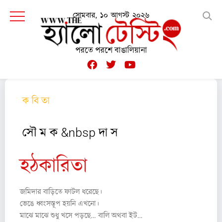
সোমবার, ১০ আগস্ট ২০২৬
পরতে পরশে বাঙালিয়ানা
ক বি তা
সৌ ম ক &nbsp দা স
হঠকারিতা
জমিদার বাড়িতে ফাটল ধরেছে।
ভেঙে ধ্বংসস্তূপ হয়নি এখনো।
মাঝে মাঝে শুধু খসে পড়ছে… বালি অথবা ইট…