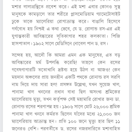
মশার লালাগ্রন্থিতে প্রবেশ করে। এই মশা এবার কোনও সুস্থ
মানুষকে কামড়ালে তার শরীরে প্লাসমোডিয়াম গ্যামেটোসাইট
ঢুকে তাকে ম্যালেরিয়া রোগাক্রান্ত করে। বাঙালি হিসেবে
গর্ববোধ হয় নিশ্চই এ কথা ভেবে, যে ড. রোলান্ড রস-এর এই
যুগান্তকারী আবিষ্কারের সূতিকাগার শহর কলকাতা। পিজি
হাসপাতাল। ১৯০২ সালে মেডিসিনে নোবেল পান ড. রস।
সন্দেহ হয়, আদৌ কি আমরা এমন এক মানুষের, এত বড়
আবিষ্কারের মর্ম উপলব্ধি করেছি! তাহলে কেন রসের
গবেষণাগারটি ততোখানি দ্রষ্টব্য হয়ে উঠল না আজও! কেন
ময়দান অঞ্চলের প্রায় জনহীন একটি পথকে রোনাল্ড রস সরণি
নাম দিয়ে দায় সারা হল! প্রসঙ্গত উল্লেখ্য, যখন সুয়েজ খাল,
পানামা খাল খননের প্রধান বাধা ছিল অসংখ্য শ্রমিকের
ম্যালেরিয়ায় মৃত্যু, তখন কর্তৃপক্ষ সেই মহামারি রোখার জন্য ডা.
রোনাল্ড রসের শরণাপন্ন হয়। ১৯০৬ সালে মোট ২৬,০০০ শ্রমিক
পানামা খাল খননে কর্মরত ছিলেন যাঁদের মধ্যে ২১,০০০ জন
ম্যালেরিয়ায় আক্রান্ত হন। প্রতি ১০০ জনে মৃত্যু হার ছিল ১১
জনেরও বেশি। পরবর্তীতে ড. রসের নজরদারিতে মশাবাহিত