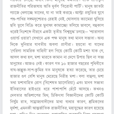
সরকার’ চলছে! অর্থাৎ কিনা মানুষই ক্ষমতায়। বাকি প্রাণীকুল
রাজনীতির পরিভাষায় অতি দুর্বল ‘বিরোধী পার্টি’। মানুষ জাতটা
ল্যাজে খেলাচ্ছে তাদের, যা না তাই করছে। আল্ট্রা প্রযুক্তির যুগে
পশু-পাখির সঙ্গমদৃশ্যেরও রেহাই নেই, ঘোসলায় ক্যামেরা ঘুসিয়ে
ছবি তুলে বিক্রি করে মুনাফা কামাচ্ছে! তলিয়ে ভাবলে, বহুকাল
ধরেই নিঃশব্দে নীরবে একটা তৃতীয় ‘বিশ্বযুদ্ধ’ চলছে— ‘প্যারালাল
ওয়ার্ল্ড ওয়ার’! সেখানে এক পক্ষ মানুষ তথা মানব সভ্যতা। অন্য
দিকে দুনিয়ার যাবতীয় অবলা প্রাণীরা। হয়তো বা যাদের
‘গেরিলা সামরিক বাহিনী’ হল গিয়ে কোটি কোটি মশা! যাক গে,
আসল কথা হল, মশা মারতে কামান না দেগে উপায় ছিল না সভ্য
মানুষের। আজও নেই। কারণ গত ১০ হাজার বছরের পৃথিবীতে
বাঘ-ভাল্লুক-সাপ-কুমির যত মানুষকে হত্যা করেছে, তার চেয়ে
হাজার গুণ বেশি মানুষ মেরেছে নিরীহ মশা। বলা বাহুল্য, মশা
তথা মশাবাহিত রোগ (বিশেষত ম্যালেরিয়া) এবং মানব সভ্যতা
ইতিহাসের হাইওয়ে ধরে পাশাপাশি হেঁটে আসছে। কখনও
দেবতার অভিশাপের মিথ, চিকিৎসা বিজ্ঞানীদের কোটি কোটি
নির্ঘুম রাত, সাম্রাজ্যবাদীদের মাথা ব্যথার কারণ, শ্রমিকদের
দুর্দশা, এমনকী আন্তর্জাতিক রাজনীতির, মহাযুদ্ধের কারণ হয়েছে