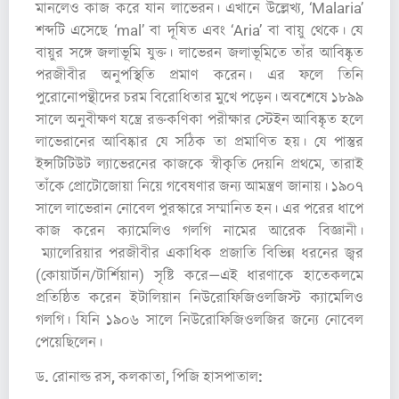
মানলেও কাজ করে যান লাভেরন। এখানে উল্লেখ্য, ‘Malaria’
শব্দটি এসেছে ‘mal’ বা দূষিত এবং ‘Aria’ বা বায়ু থেকে। যে
বায়ুর সঙ্গে জলাভূমি যুক্ত। লাভেরন জলাভূমিতে তাঁর আবিষ্কৃত
পরজীবীর অনুপস্থিতি প্রমাণ করেন। এর ফলে তিনি
পুরোনোপন্থীদের চরম বিরোধিতার মুখে পড়েন। অবশেষে ১৮৯৯
সালে অনুবীক্ষণ যন্ত্রে রক্তকণিকা পরীক্ষার স্টেইন আবিষ্কৃত হলে
লাভেরানের আবিষ্কার যে সঠিক তা প্রমাণিত হয়। যে পাস্তুর
ইন্সটিটিউট ল্যাভেরনের কাজকে স্বীকৃতি দেয়নি প্রথমে, তারাই
তাঁকে প্রোটোজোয়া নিয়ে গবেষণার জন্য আমন্ত্রণ জানায়। ১৯০৭
সালে লাভেরান নোবেল পুরস্কারে সম্মানিত হন। এর পরের ধাপে
কাজ করেন ক্যামেলিও গলগি নামের আরেক বিজ্ঞানী।
ম্যালেরিয়ার পরজীবীর একাধিক প্রজাতি বিভিন্ন ধরনের জ্বর
(কোয়ার্টা‌ন/টার্শি‌য়ান) সৃষ্টি করে—এই ধারণাকে হাতেকলমে
প্রতিষ্ঠিত করেন ইটালিয়ান নিউরোফিজিওলজিস্ট ক্যামেলিও
গলগি। যিনি ১৯০৬ সালে নিউরোফিজিওলজির জন্যে নোবেল
পেয়েছিলেন।
ড. রোনাল্ড রস, কলকাতা, পিজি হাসপাতাল: