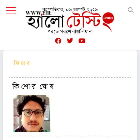
বৃহস্পতিবার, ০৬ আগস্ট ২০২৬
পরতে পরশে বাঙালিয়ানা
ফি চা র
কি শো র ঘো ষ