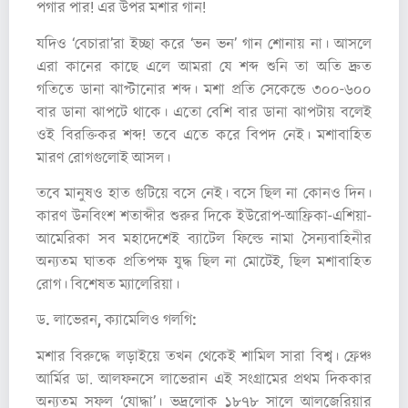
পগার পার! এর উপর মশার গান!
যদিও ‘বেচারা’রা ইচ্ছা করে ‘ভন ভন’ গান শোনায় না। আসলে
এরা কানের কাছে এলে আমরা যে শব্দ শুনি তা অতি দ্রুত
গতিতে ডানা ঝাপ্টানোর শব্দ। মশা প্রতি সেকেন্ডে ৩০০-৬০০
বার ডানা ঝাপটে থাকে। এতো বেশি বার ডানা ঝাপটায় বলেই
ওই বিরক্তিকর শব্দ! তবে এতে করে বিপদ নেই। মশাবাহিত
মারণ রোগগুলোই আসল।
তবে মানুষও হাত গুটিয়ে বসে নেই। বসে ছিল না কোনও দিন।
কারণ উনবিংশ শতাব্দীর শুরুর দিকে ইউরোপ-আফ্রিকা-এশিয়া-
আমেরিকা সব মহাদেশেই ব্যাটেল ফিল্ডে নামা সৈন্যবাহিনীর
অন্যতম ঘাতক প্রতিপক্ষ যুদ্ধ ছিল না মোটেই, ছিল মশাবাহিত
রোগ। বিশেষত ম্যালেরিয়া।
ড. লাভেরন, ক্যামেলিও গলগি:
মশার বিরুদ্ধে লড়াইয়ে তখন থেকেই শামিল সারা বিশ্ব। ফ্রেঞ্চ
আর্মির ডা. আলফনসে লাভেরান এই সংগ্রামের প্রথম দিককার
অন্যতম সফল ‘যোদ্ধা’। ভদ্রলোক ১৮৭৮ সালে আলজেরিয়ার