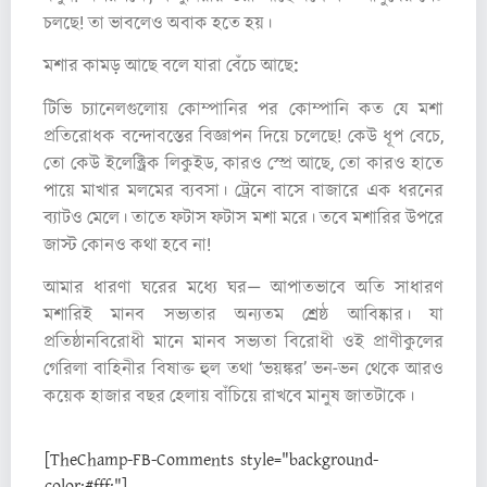
চলছে! তা ভাবলেও অবাক হতে হয়।
মশার কামড় আছে বলে যারা বেঁচে আছে:
টিভি চ্যানেলগুলোয় কোম্পানির পর কোম্পানি কত যে মশা
প্রতিরোধক বন্দোবস্তের বিজ্ঞাপন দিয়ে চলেছে! কেউ ধূপ বেচে,
তো কেউ ইলেক্ট্রিক লিকুইড, কারও স্প্রে আছে, তো কারও হাতে
পায়ে মাখার মলমের ব্যবসা। ট্রেনে বাসে বাজারে এক ধরনের
ব্যাটও মেলে। তাতে ফটাস ফটাস মশা মরে। তবে মশারির উপরে
জাস্ট কোনও কথা হবে না!
আমার ধারণা ঘরের মধ্যে ঘর— আপাতভাবে অতি সাধারণ
মশারিই মানব সভ্যতার অন্যতম শ্রেষ্ঠ আবিষ্কার। যা
প্রতিষ্ঠানবিরোধী মানে মানব সভ্যতা বিরোধী ওই প্রাণীকুলের
গেরিলা বাহিনীর বিষাক্ত হুল তথা ‘ভয়ঙ্কর’ ভন-ভন থেকে আরও
কয়েক হাজার বছর হেলায় বাঁচিয়ে রাখবে মানুষ জাতটাকে।
[TheChamp-FB-Comments style="background-
color:#fff;"]