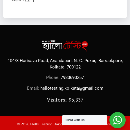
104/3 Harisava Road, Anandapuri, N. C. Pukur, Barrackpore,
Kolkata- 700122
Phone:
7980690257
Email:
hellotesting.kolkata@gmail.com
Visitors: 95,337
Chat with us
© 2026 Hello Testing Bangal Kabita, All Rights Reserved