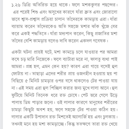
১.২৬ ডিগ্রি অতিরিক্ত হয়ে থাকে। ফলে মশককুলর পছন্দের।
এর পরেই শিশু এবং অসুখের কারণে যাঁরা দ্রুত এবং জোরালো
ভাবে শ্বাস-প্রশ্বাস প্রক্রিয়া চালান তাঁদেরকে কামড়ায় এরা। যাঁরা
ব্যায়াম করেন তাঁদেরকেও অতি সহজে মশার ঝাঁক খুঁজে বের
করে একই পদ্ধতিতে। যাঁরা মদ্যপান করেন, কিছু প্রজাতির মশা
তাঁদের বেশি কামড়ায় বলেও দাবি করেন একদল গবেষক।
একটা ঘটনা প্রায়ই ঘটে, মশা কামড়ে চলে যাওয়ার পর আমরা
কষে চড় মারি নিজেকে। ফলে ব্যাটারা মরে না, ফালতু ব্যথা পাই
আমরা। প্রশ্ন হল, এমন কেন হয়? কারণ এরা গায়ে বসেই হুল
ফোটায় না। তাছাড়া এদের শরীর প্রায় ওজনহীন হওয়ায় ছয় পা
বিছিয়ে ৫ মিনিট চামড়ার ওপর বসে থাকলেও টের পাওয়া যায়
না। এই সময় এরা হুল পিচ্ছিল করার জন্য মুখে লালা আনে। হুল
ফুটিয়ে মিনিট তিনেক ধরে রক্ত চোষে। পেট ভরে গেলে উড়ে
পালায় ডিম পাড়ার জন্যে। ওই লালার কারণে মানুষের শরীরের
চামড়া কিছুটা অবশ হয়, ফলে সহজে টের পাওয়া কঠিন হয়।
লালার একটি উপাদান রক্ত মিশতেই অ্যালার্জি হয় এবং চুলকায়।
তখনই মনে হয় মশা কামড়াচ্ছে। কিন্তু ততক্ষণে তারা রক্ত খেয়ে