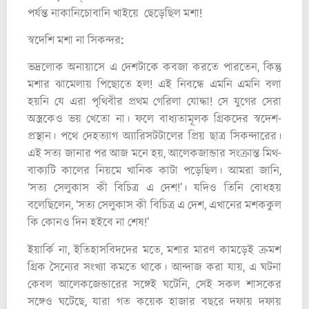
পর্যন্ত নাকানিচোবানি খাইয়ে ছেড়েছিল মশা!
স্বদেশি মশা না সিকন্দর:
ভদ্রলোক অনায়াসে এ দেশটাকে কবজা করতে পারতেন, কিন্তু
মশার ঝামেলায় পিছোতে হল! এই নিবন্ধে এমনি এমনি বলা
হয়নি যে এরা পৃথিবীর প্রথম গেরিলা যোদ্ধা! সে যুগের সেরা
অস্ত্রকেও ভয় খেতো না। ফলে বাধ্যতামূলক গ্রিকদের স্বদেশ-
প্রস্থান। পথে দেহত্যাগ অ্যারিসটটালের প্রিয় ছাত্র সিকন্দারের।
এই সত্য জানার পর আজ মনে হয়, আলেকজান্ডার সংক্রান্ত মিথ-
বাক্যটি কালের নিয়মে খানিক কাটা পড়েছিল। আমরা জানি,
‘সত্য সেলুকাস কী বিচিত্র এ দেশ!’। যদিও তিনি বোধহয়
বলেছিলেন, ‘সত্য সেলুকাস কী বিচিত্র এ দেশ, এখানের মশককুল
কি কোনও দিন হইবে না শেষ!’
ইয়ার্কি না, ইতিহাসবিদদের মতে, মশার মারণ কামড়েই ক্রমশ
গ্রিক সৈন্যের সংখ্যা কমতে থাকে। আন্দাজ করা যায়, এ ঘটনা
কেবল আলেকজেন্ডারের সঙ্গেই ঘটেনি, সেই সকল শাসকের
সঙ্গেও ঘটেছে, যারা গত কয়েক হাজার বছরে দফায় দফায়