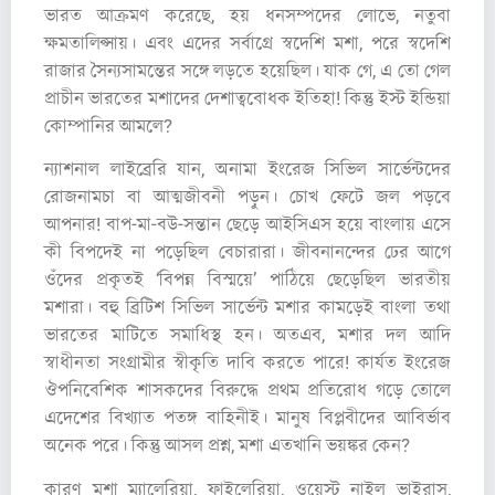
ভারত আক্রমণ করেছে, হয় ধনসম্পদের লোভে, নতুবা
ক্ষমতালিপ্সায়। এবং এদের সর্বাগ্রে স্বদেশি মশা, পরে স্বদেশি
রাজার সৈন্যসামন্তের সঙ্গে লড়তে হয়েছিল। যাক গে, এ তো গেল
প্রাচীন ভারতের মশাদের দেশাত্ববোধক ইতিহা! কিন্তু ইস্ট ইন্ডিয়া
কোম্পানির আমলে?
ন্যাশনাল লাইব্রেরি যান, অনামা ইংরেজ সিভিল সার্ভেন্টদের
রোজনামচা বা আত্মজীবনী পড়ুন। চোখ ফেটে জল পড়বে
আপনার! বাপ-মা-বউ-সন্তান ছেড়ে আইসিএস হয়ে বাংলায় এসে
কী বিপদেই না পড়েছিল বেচারারা। জীবনানন্দের ঢের আগে
ওঁদের প্রকৃতই ‘বিপন্ন বিস্ময়ে’ পাঠিয়ে ছেড়েছিল ভারতীয়
মশারা। বহু ব্রিটিশ সিভিল সার্ভেন্ট মশার কামড়েই বাংলা তথা
ভারতের মাটিতে সমাধিস্থ হন। অতএব, মশার দল আদি
স্বাধীনতা সংগ্রামীর স্বীকৃতি দাবি করতে পারে! কার্যত ইংরেজ
ঔপনিবেশিক শাসকদের বিরুদ্ধে প্রথম প্রতিরোধ গড়ে তোলে
এদেশের বিখ্যাত পতঙ্গ বাহিনীই। মানুষ বিপ্লবীদের আবির্ভাব
অনেক পরে। কিন্তু আসল প্রশ্ন, মশা এতখানি ভয়ঙ্কর কেন?
কারণ মশা ম্যালেরিয়া, ফাইলেরিয়া, ওয়েস্ট নাইল ভাইরাস,