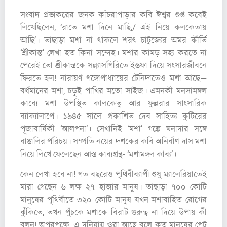
সংবাদ প্রভাকরের জনক কাঁচরাপাড়ার কবি ঈশ্বর গুপ্ত কবেই
লিখেছিলেন, ‘রাতে মশা দিনে মাছি,/ এই নিয়ে কলকেতায়
আছি’। তাছাড়া মশা না থাকলে শরৎ চাটুজ্যের অমর কীর্তি
‘শ্রীকান্ত’ লেখা হত কিনা সন্দেহ। মশার কামড় সহ্য করতে না
পেরেই তো শ্রীকান্তকে সন্ন্যাসগিরিতে ইস্তফা দিয়ে সংসারজীবনে
ফিরতে হল! নারায়ণ গঙ্গোপাধ্যায়ের টেনিদাতেও মশা আছে—
বর্ধমানের মশা, চড়ুই পাখির মতো সাইজ। এমনকী মনসামঙ্গল
কাব্যে মশা উপস্থিত কালকেতু আর ফুল্লরার সাংসারিক
ব্যাক্যালাপে। ১৯৪৫ সালে প্রকাশিত দেব সাহিত্য কুটিরের
পূজাবার্ষিকী ‘আলপনা’। সেখানিই ‘মশা’ গল্পে ঘনাদার সঙ্গে
বাঙালির পরিচয়। সম্প্রতি নয়ের দশকের কবি অনির্বাণ দাস মশা
নিয়ে লিখে ফেলেছেন আস্ত কাব্যগ্রন্থ- ‘মশামঙ্গল কাব্য’।
কেন লেখা হবে না! গত বছরেও পৃথিবীব্যাপী শুধু ম্যালেরিয়াতেই
মারা গেছেন ৬ লক্ষ ২৭ হাজার মানুষ। তাছাড়া ৭০০ কোটি
মানুষের পৃথিবীতে ৩২০ কোটি মানুষ যখন মশাবাহিত রোগের
ঝুঁকিতে, তখন পুঁচকে মশাকে বিরাট গুরুত্ব না দিয়ে উপায় কী
বলুন! অপরপক্ষে, এ দুনিয়ায় ওরা আছে বলে কত মানুষের পেট