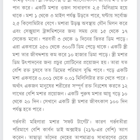
কামড় বসায়। স্ত্রী কিউলেক্স ও স্ত্রী অ্যানোফিলিস জাতীয় মশা রক্ত
পান করে। একটি মশার ওজন সাধারণত ২.৫ মিলিগ্রাম হয়ে
থাকে। মশা ১ থেকে ৩ মাইল পর্যন্ত উড়তে পারে, ঘণ্টায় সর্বোচ্চ
২.৫ কিলোমিটার বেগে। মশারা উড়ন্ত অবস্থায় যৌন মিলন করে
এবং সেক্সুয়াল ট্রান্সমিশনের জন্য সময় নেয় ১৫ থেকে ১৭
সেকেন্ড মতো। পরবর্তী ৩ থেকে ৬ দিনের ভিতর ডিম পাড়ে।
এরা একবারে ২৫০ থেকে ৩০০টি ডিম পেড়ে থাকে। একটি স্ত্রী
মশা তার জীবদ্দশায় কম করে ১০ হাজার ডিমা পাড়ে। স্ত্রী মশার
ডিম উৎপাদনের জন্য প্রচুর প্রোটিনের প্রয়োজন হয়। তারা যত
বেশি রক্ত চুষবে তত ডিমের পরিমাণ বৃদ্ধি পাবে। গড়ে একটি
মশা একবারে ০.০০১ থেকে ০.০১ মিলিলিটার রক্ত খেতে পারে।
অর্থাৎ একজন মানুষের শরীরের সম্পূর্ণ রক্ত নিঃশেষ করতে ১২
লাখের বেশি মশার প্রয়োজন। একটি পুরুষ মশার আয়ু গড়ে ১০
থেকে ২০ দিন। সেখানে একটি স্ত্রী মশার জীবৎকাল ১০০ দিন
পর্যন্ত হতে পারে।
গর্ভবতী মহিলারা মশার ‘সফট টার্গেট’। কারণ গর্ভবতীরা
পরিমাণে বেশি কার্বন ডাই অক্সাইড (২১%-এর বেশি) ত্যাগ
করেন। তাছাড়া তাঁদের দেহের তাপমাত্রাও সাধারণের চেয়ে