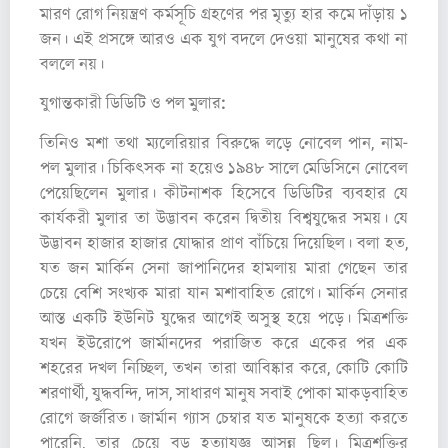
মারণ রোগ নিয়ন্ত্রণ কর্মসূচি গ্রহণের পর মৃত্যু হার কমে দাঁড়ায় ১
জন। এই প্রসঙ্গে আরও এক যুগ বদলে দেওয়া মানুষের কথা না
বললে নয়।
যুগান্তকারী ডিডিটি ও পল মুলার:
তিনিও মশা তথা ম্যলেরিয়ার বিরুদ্ধে লড়ে নোবেল পান, নাম-
পল মুলার। চিকিৎসক না হয়েও ১৯৪৮ সালে মেডিসিনে নোবেল
পেয়েছিলেন মুলার। কীটনাশক হিসেবে ডিডিটির ব্যবহার যে
কার্যকরী মুলার তা উদ্ভাবন করেন দ্বিতীয় বিশ্বযুদ্ধের সময়। যে
উদ্ভাবন হাজার হাজার যোদ্ধার প্রাণ বাঁচিয়ে দিয়েছিল। বলা হত,
যত জন মার্কিন সেনা জাপানিদের হামলায় মারা গেছেন তার
চেয়ে বেশি সংখ্যক মারা যান মশাবাহিত রোগে। মার্কিন সেনার
আস্ত একটি ইউনিট যুদ্ধের আগেই অসুস্থ হয়ে পড়ে। মিত্রশক্তি
যখন ইউরোপে জার্মানদের পরাজিত করে একের পর এক
শহরের দখল নিচ্ছিল, তখন তারা আবিষ্কার করে, কোটি কোটি
শরণার্থী, যুদ্ধবন্দি, দাস, সাধারণ মানুষ সবাই পোকা মাকড়বাহিত
রোগে জর্জরিত। জার্মান গ্যাস চেম্বার যত মানুষকে হত্যা করতে
পারেনি, তার চেয়ে বড় হত্যাযজ্ঞ আসন্ন ছিল। মিত্রশক্তির