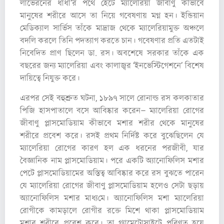
লাভেরনের ধাঁধাঁ’র পথে হেঁটে ম্যালেরিয়া জীবাণু কীভাবে
মানুষের শরীরে আসে তা নিয়ে গবেষণায় মগ্ন হন। ইন্ডিয়ান
মেডিক্যাল সার্ভিস তাঁকে মাদ্রাজ থেকে ম্যালেরিয়ামুক্ত অঞ্চলে
বদলি করলে তিনি পদত্যাগ করতে চান। গবেষণার প্রতি এতটাই
নিবেদিত প্রাণ ছিলেন ডা. রস। অবশেষে সরকার তাঁকে এক
বছরের জন্য ম্যালেরিয়া এবং কালাজ্বর ‘ইনভেস্টিগেশনে’ বিশেষ
দায়িত্বে নিযুক্ত করে।
এরপর সেই বহুশ্রুত ঘটনা, ১৮৯৭ সালে রোনাল্ড রস কলকাতার
পিজি হাসপাতালে বসে আবিষ্কার করেন– ম্যালেরিয়া রোগের
জীবাণু প্লাসমোডিয়াম কীভাবে মশার শরীর থেকে মানুষের
শরীরে প্রবেশ করে। রসই প্রথম নির্দিষ্ট করে বুঝেছিলেন যে
ম্যালেরিয়া রোগের কারণ হল এক ধরনের পরজীবী, যার
বৈজ্ঞানিক নাম প্লাসমোডিয়াম। পরে একটি অ্যানোফিলিস মশার
পেটে প্লাসমোডিয়ামের অস্তিত্ব আবিষ্কার করে রস বুঝতে পারেন
যে ম্যালেরিয়া রোগের জীবাণু প্লাসমোডিয়াম হলেও সেটা ছড়ায়
অ্যানোফিলিস মশার মাধ্য‌মে। অ্যানোফিলিস মশা ম্যালেরিয়া
রোগীকে কামড়ালে রোগীর রক্তে মিশে থাকা প্লাসমোডিয়াম
মশার শরীরে প্রবেশ করে। তা গ্যামেটোসাইটে পরিণত হয়ে