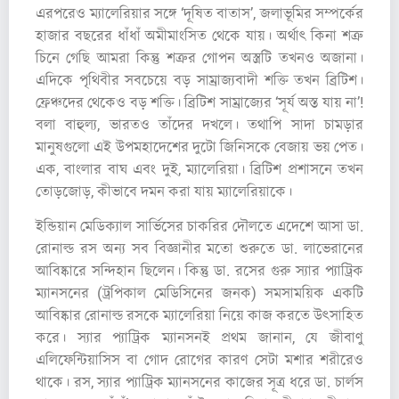
এরপরেও ম্যালেরিয়ার সঙ্গে ‘দূষিত বাতাস’, জলাভূমির সম্পর্কের
হাজার বছরের ধাঁধাঁ অমীমাংসিত থেকে যায়। অর্থাৎ কিনা শত্রু
চিনে গেছি আমরা কিন্তু শত্রুর গোপন অস্ত্রটি তখনও অজানা।
এদিকে পৃথিবীর সবচেয়ে বড় সাম্রাজ্যবাদী শক্তি তখন ব্রিটিশ।
ফ্রেঞ্চদের থেকেও বড় শক্তি। ব্রিটিশ সাম্রাজ্যের ‘সূর্য অস্ত যায় না’!
বলা বাহুল্য, ভারতও তাঁদের দখলে। তথাপি সাদা চামড়ার
মানুষগুলো এই উপমহাদেশের দুটো জিনিসকে বেজায় ভয় পেত।
এক, বাংলার বাঘ এবং দুই, ম্যালেরিয়া। ব্রিটিশ প্রশাসনে তখন
তোড়জোড়, কীভাবে দমন করা যায় ম্যালেরিয়াকে।
ইন্ডিয়ান মেডিক্যাল সার্ভিসের চাকরির দৌলতে এদেশে আসা ডা.
রোনাল্ড রস অন্য সব বিজ্ঞানীর মতো শুরুতে ডা. লাভেরানের
আবিষ্কারে সন্দিহান ছিলেন। কিন্তু ডা. রসের গুরু স্যার প্যাট্রিক
ম্যানসনের (ট্রপিকাল মেডিসিনের জনক) সমসাময়িক একটি
আবিষ্কার রোনাল্ড রসকে ম্যালেরিয়া নিয়ে কাজ করতে উৎসাহিত
করে। স্যার প্যাট্রিক ম্যানসনই প্রথম জানান, যে জীবাণু
এলিফেন্টিয়াসিস বা গোদ রোগের কারণ সেটা মশার শরীরেও
থাকে। রস, স্যার প্যাট্রিক ম্যানসনের কাজের সূত্র ধরে ডা. চার্লস