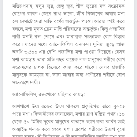
মস্তিষ্কপ্রদাহ, হলুদ জ্বর, ডেঙ্গু জ্বর, পীত জ্বরের মত সংক্রামক
রোগের কারণ। জেনে রাখা ভালো, জীব বিজ্ঞানের ভাষায় মশা
হল নেমাটোসেরা মাছি বর্গের অন্তর্ভুক্ত পতঙ্গ। আরও স্পষ্ট করে
বললে, মশা মূলত ক্রেন মাছি পরিবারের অন্তর্ভুক্ত। কিছু প্রজাতির
নারী মশাই রক্ত শোষে এবং মারাত্মক সংক্রামক রোগ বিস্তার
করে। যাদের মধ্যে অ্যানোফিলিস অন্যতম। দুনিয়া জুড়ে আজ
অবধি ৩,৫০০-এর বেশি প্রজাতির মশা পাওয়া গিয়েছে। যেসব
মশা কামড়ায় তারা প্রতি বছর কয়েক লক্ষ মানুষের শরীরে রোগ
সংক্রমণের চালক হিসেবে কাজ করে থাকে। যেসব প্রজাতি
মানুষকে কামড়ায় না, তারা আবার অন্য প্রাণীদের শরীরে রোগ
সংক্রমণে দায়ী।
অ্যানোফিলিস, রক্তখেকো মহিলার কামড়:
আশপাশে উষ্ণ রক্তের উৎস থাকলে প্রকৃতিগত ভাবে বুঝতে
পারে মশা। বিজ্ঞানীদের জানাচ্ছেন, মশার ঘ্রাণ ইন্দ্রিয় প্রখর। ১০
থেকে ৫০ মিটার দূরের মানুষের বাতাসে ত্যাগ করা কার্বন ডাই
অক্সাইড শনাক্ত করে ফেলে মশা। এরপর শরীরের উত্তাপ বুঝে