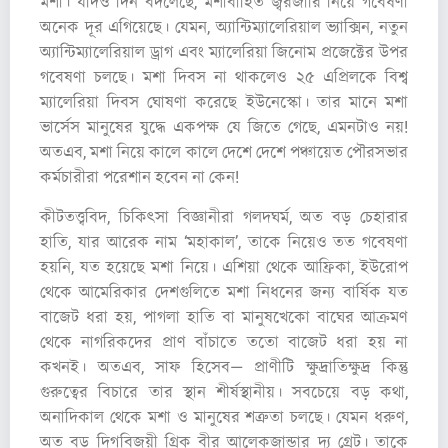
মশা। যদিও দিন বদলেছে, মশাবাহিত জ্বরজারি নিয়ে গবেষণা
অনেক দূর এগিয়েছে। যেমন, অ্যান্টিম্যালেরিয়াল ভ্যাক্সিন, নতুন
অ্যান্টিম্যালেরিয়াল ড্রাগ এবং ম্যালেরিয়া জিনোম প্রজেক্টের উপর
গবেষণা চলছে। মশা দিবস না থাকলেও ২৫ এপ্রিলকে বিশ্ব
ম্যালেরিয়া দিবস ঘোষণা করেছে ইউনেস্কো। তার মানে মশা
ভার্সেস মানুষের যুদ্ধে একপক্ষ যে জিতে গেছে, এমনটাও নয়!
অতএব, মশা নিয়ে কালে কালে দেশে দেশে পঞ্চায়েত পৌরসভার
কর্মচারীরা পরেশান হবেন না কেন!
কীটতত্ত্ববিদ, চিকিৎসা বিজ্ঞানীরা গলদঘর্ম, অত বড় চেহারার
হাতি, যার আরেক নাম ‘মহাকাল’, তাকে নিয়েও তত গবেষণা
হয়নি, যত হয়েছে মশা নিয়ে। এশিয়া থেকে আফ্রিকা, ইউরোপ
থেকে আমেরিকার দেশগুলিতে মশা নিধনের জন্য বার্ষিক যত
বাজেট ধরা হয়, পাগলা হাতি বা মানুষখেকো বাঘের আক্রমণ
থেকে নাগরিকদের প্রাণ বাঁচাতে ততো বাজেট ধরা হয় না
কখনই। অতএব, সাফ হিসেব— প্রাণীটি ক্ষুদ্রাতিক্ষুদ্র কিন্তু
গুরুত্বের বিচারে তার স্থান শীর্ষস্থানীয়। সবচেয়ে বড় কথা,
অনাদিকাল থেকে মশা ও মানুষের শত্রুতা চলছে। যেমন ধরুণ,
অত বড় দিগ্‌বিজয়ী গ্রিক বীর আলেকজান্ডার দ্য গ্রেট। তাকে