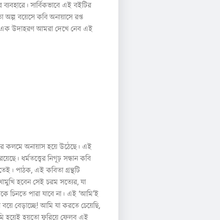
ের ব্যবহারে। সার্বিকভাবে এই বইটির
তো অল্প বয়েসে কবি অনায়াসে রপ্ত
ষ্ট এক উদাহরণ আমরা দেখে নেব এই
কবির কলমে অনায়াস হয়ে উঠেছে। এই
ছে। ধর্মতত্ত্বের নিগূঢ় সন্ধান কবি
েই। পাঠক, এই কবিতা গ্রন্থটি
ুখি হবেন সেই চরম সত্যের, যা
ে চিনতে পারা যাবে না। এই ‘আমি’ই
য়ে বেড়াচ্ছে! আমি যা করতে চেয়েছি,
মি হয়েই হয়তো ফুরিয়ে ফেলব এই