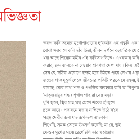
ভিজ্ঞতা
তরুণ কবি তমোঘ্ন মুখোপাধ্যায়ের দু’ফর্মার এই গ্রন্থটি 
বোঝা সম্ভব যে কবি তাঁর চিন্তা, জীবন দর্শনে বহুমাত্রিক 
ধরা আছে শিরোনামহীন এই কবিতাগুলিতে। এখনকার কবিদে
করার, ছন্দ জানতে না চাওয়ার প্রবণতা দেখা যায়। কিন্তু এই 
দেন যে, সঠিক প্রয়োগে ছন্দই হয়ে উঠতে পারে লেখার প্র
জন্মের প্রাকমুহূর্ত থেকে জীবনের প্রতিটি পরতে যে রহস্
রয়েছে, ঘোর লাগা শব্দ ও পঙক্তির ব্যবহারে কবি তা নিপুণভা
‘মাতৃজরায়ুর গন্ধ। শৃগাল পাহারা দেয় মড়া।
ধুনি জ্বলে, স্থির মাছ মগ্ন মেখে শবের হাঁ-মুখে
ঢুকে আছে। পদ্মাসনে মড়ার নাভিতে উঠে ব’সে
সহস্র দেবীর জন্য যত জপ-তপ এতকাল
শিখেছি, সমস্ত তোকে উৎসর্গ করেছি; মা রে, তুই
যে-স্তন মুখের মধ্যে রেখেছিলি তার মহাস্রোত