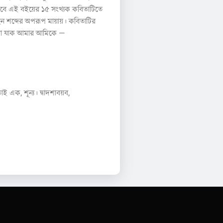
ভাবে এই বইয়ের ১৫ সংখ্যক কবিতাটিতে
 শব্দের অপরূপ মায়ায়। কবিতাটির
া করা যাক আমার আমিকে —
ল।
 তাই এক, শূন্য। দ্বাদশাবয়ব,