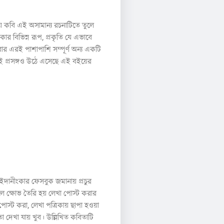
ায় কবি এই অসামান্য রচনাটিতে তুলে
ার বিভিন্ন রূপ, প্রকৃতি যে এভাবে
বার এরই পাশাপাশি সম্পূর্ণ অন্য একটি
সেই প্রসঙ্গও উঠে এসেছে এই বইয়ের
ইদানীংকার ফেসবুক জমানায় প্রচুর
 ক্ষোভ তৈরি হয় লেখা পোস্ট করার
োস্ট করা, লেখা পত্রিকায় ছাপা হওয়া
তা দেখা যায় খুব। উল্লিখিত কবিতাটি