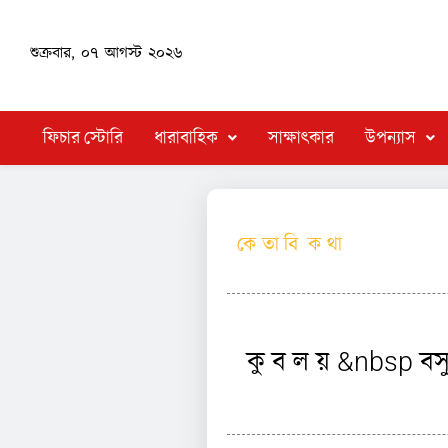
শুক্রবার, ০৭ আগস্ট ২০২৬
ফিচার স্টোরি
ধারাবাহিক
সাক্ষাৎকার
উপন্যাস
কে তা বি ক থা
কু ব ল য় &nbsp বস