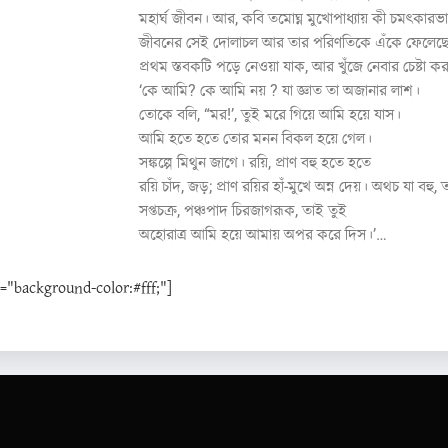
মহার্ঘ জীবন। আর, কবি তমোঘ্ন মুখোপাধ্যায় কী চমৎকার
জীবনের সেই দোলাচল আর তার পরিণতিকে এঁকে ফেলেছেন
প্রথম স্তবকটি পড়ে নেওয়া যাক, আর খুঁজে নেবার চেষ্ট
‘কে আমি? কে আমি নয় ? যা জ্ঞাত তা অজানার লাশ।
তোকে বলি, “মর!’, তুই মরে গিয়ে আমি হয়ে যাস।
আমি হতে হতে তোর মনন বিকল হয়ে গে
সঙ্কল্পে মিথুন জাগে। রয়ি, প্রাণ বহু হতে হতে
রয়ি চাঁদ, জড়; প্রাণ রয়ির হাঁ-মুখে অন্ন দেয়। অথচ যা বহু,
সপ্তচক্র, পঞ্চপাদ চিরজাগরূক, তাই তুই
অহোরাত্র আমি হয়ে আমায় অপর করে দিস।’…
background-color:#fff;"]