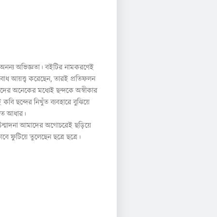
এক অনন্য অভিজ্ঞতা। বইটির নামকরণেই
যে বোধ আয়ত্ত্ব করেছেন, তারই প্রতিফলন
র অনেকের মধ্যেই ছন্দকে অস্বীকার
কবি ছন্দের নিখুঁত ব্যবহারে বুঝিয়ে
কৃত আধার।
য, উন্মাদনা আমাদের অগোচরেই ছড়িয়ে
বে ফুটিয়ে তুলেছেন ছত্রে ছত্রে।