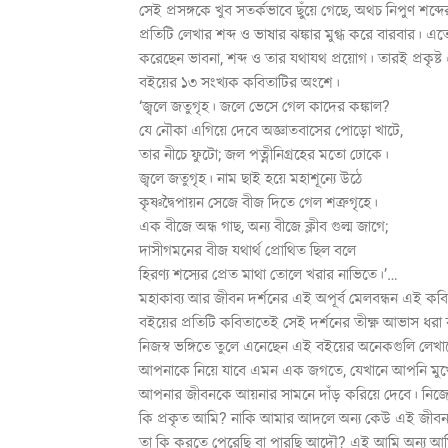
সেই প্রসঙ্গকে খুব সতর্কভাবে ছুঁয়ে গেছে, অথচ নিপুণ শব্দ
প্রতিটি লেখার শব্দ ও ভাষার ঝঙ্কার মুগ্ধ করে বারবার। এ
করেছেন ভাবনা, শব্দ ও তার যথাযথ প্রয়োগ। তারই প্রকৃ
বইয়ের ১৩ সংখ্যক কবিতাটির অংশে।
‘জ্বলে জতুগৃহ। জলে ভেসে গেল কাদের কঙ্কাল?
যে নৌকা এগিয়ে দেবে অজ্ঞাতবাসের পোড়ো খাটে,
তার নীচে ফুটো; জল পত্নীনিগ্রহের মতো ঢোকে।
জ্বলে জতুগৃহ। নাম ছাই হয়ে মহাশূন্যে উঠে
কৃষ্ণদ্বৈপায়ন সেজে বীজ দিতে গেল শত্রুগৃহে।
এক বীজে অন্ধ গাছ, অন্য বীজে ক্লীব গুল্ম জাগে;
দাসীগমনের বীজ যথার্থ প্রোথিত ছিল বলে
হিরণ্য শস্যের প্রেত মাথা তোলে খরার নাভিতে।’…
মহাকাব্য আর জীবন দর্শনের এই অপূর্ব মেলবন্ধন এই 
বইয়ের প্রতিটি কবিতাতেই সেই দর্শনের তীক্ষ্ণ আভাস ধরা রয়ে
নিজস্ব ভঙ্গিতে তুলে এনেছেন এই বইয়ের অনেকগুলি লেখাত
আপনাকে নিয়ে যাবে এমন এক জগতে, যেখানে আপনি মুখোম
আপনার জীবনকে আয়নার সামনে দাঁড় করিয়ে দেবে। নিজেক
কি প্রকৃত আমি? নাকি আমার আদলে অন্য কেউ এই জীবন ব
তা কি করতে পেরেছি বা পারছি আদৌ? এই আমি অন্য আ