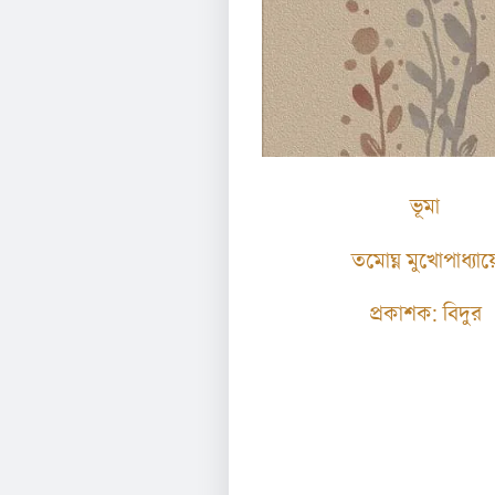
ভূমা
তমোঘ্ন মুখোপাধ্যায়
প্রকাশক: বিদুর
৭০ টাকা