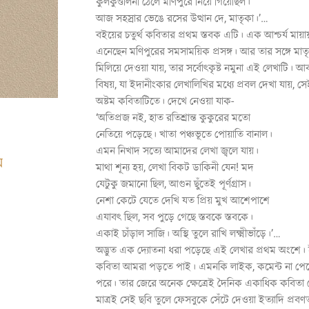
কুলকুণ্ডলিনী ঠেলে মণিপুরে নিয়ে গিয়েছিল।
আজ সহস্রার ভেঙে রসের উত্থান দে, মাতৃকা।’…
বইয়ের চতুর্থ কবিতার প্রথম স্তবক এটি। এক আশ্চর্য মায়
এনেছেন মণিপুরের সমসাময়িক প্রসঙ্গ। আর তার সঙ্গে মাতৃক
মিলিয়ে দেওয়া যায়, তার সর্বোৎকৃষ্ট নমুনা এই লেখাটি। আ
বিষয়, যা ইদানীংকার লেখালিখির মধ্যে প্রবল দেখা যায়, 
অষ্টম কবিতাটিতে। দেখে নেওয়া যাক-
‘অতিপ্রজ নই, হাত রতিশ্রান্ত কুকুরের মতো
নেতিয়ে পড়েছে। খাতা পঞ্চভূতে পোয়াতি বানাল।
এমন নিখাদ সত্যে আমাদের লেখা জ্বলে যায়।
ে
মাথা শূন্য হয়, লেখা বিকট ডাকিনী যেন! মদ
যেটুকু জমানো ছিল, আগুন ছুঁতেই পূর্ণগ্রাস।
নেশা কেটে যেতে দেখি যত প্রিয় মুখ আশেপাশে
এযাবৎ ছিল, সব পুড়ে গেছে স্তবকে স্তবকে।
একাই চাঁড়াল সাজি। অস্থি তুলে রাখি লক্ষ্মীভাঁড়ে।’…
অদ্ভুত এক দ্যোতনা ধরা পড়েছে এই লেখার প্রথম অংশে। 
কবিতা আমরা পড়তে পাই। এমনকি লাইক, কমেন্ট না পেলে
পরে। তার জেরে অনেক ক্ষেত্রেই দৈনিক একাধিক কবিতা প
মাত্রই সেই ছবি তুলে ফেসবুকে সেঁটে দেওয়া ইত্যাদি প্রবণ