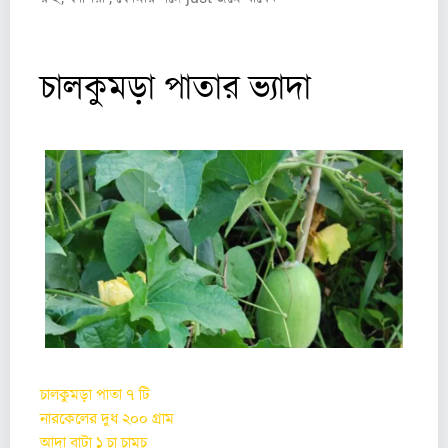
চালকুমড়া পাতার ভ্যাদা
চালকুমড়া পাতা ৭ টি
নারকেলের দুধ ২০০ গ্রাম
আদা বাটা ১ চা চামচ