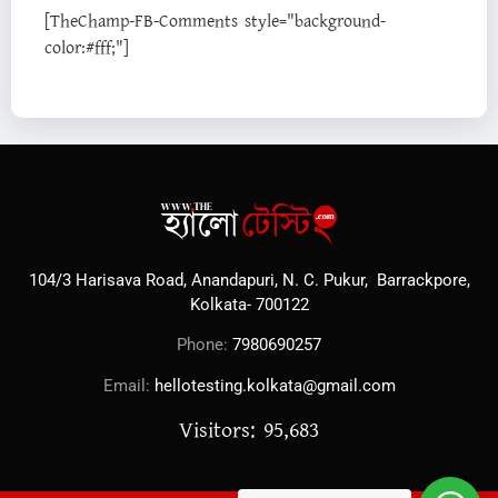
[TheChamp-FB-Comments style="background-
color:#fff;"]
104/3 Harisava Road, Anandapuri, N. C. Pukur, Barrackpore,
Kolkata- 700122
Phone:
7980690257
Email:
hellotesting.kolkata@gmail.com
Visitors: 95,683