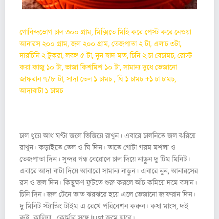
গোবিন্দভোগ চাল ৩০০ গ্রাম, মিক্সিতে মিহি করে পেস্ট করে নেওয়া
আনারস ২০০ গ্রাম, জল ২০০ গ্রাম, তেজপাতা ২ টা, এলাচ ৩টা,
দারচিনি ২ টুকরা, লবঙ্গ ৫ টা, নুন স্বাদ মত, চিনি ২ চা বেচামচ, রোস্ট
করা কাজু ১০ টা, ভাজা কিশমিশ ১০ টা, সামান্য দুধে ভেজানো
জাফরান ৭/৮ টা, সাদা তেল ১ চামচ , ঘি ১ চামচ +১ চা চামচ,
আদাবাটা ১ চামচ
প্রণালি :
চাল ধুয়ে আধ ঘণ্টা জলে ভিজিয়ে রাখুন। এবারে চালনিতে জল ঝরিয়ে
রাখুন। কড়াইতে তেল ও ঘি দিন। তাতে গোটা গরম মশলা ও
তেজপাতা দিন। সুন্দর গন্ধ বেরোলে চাল দিয়ে নাড়ুন দু টিম মিনিট।
এবারে আদা বাটা দিয়ে আবারো সামান্য নাড়ুন। এবারে নুন, আনারসের
রস ও জল দিন। কিছুক্ষণ ফুটতে শুরু করলে আঁচ কমিয়ে দমে বসান।
চিনি দিন। জল টেনে ভাত ঝরঝরে হয়ে এলে ভেজানো জাফরান দিন।
দু মিনিট স্ট্যান্ডিং টাইম এ রেখে পরিবেশন করুন। কষা মাংস, দই
রুই, কালিয়া , কোর্মার সঙ্গে just জমে যাবে।