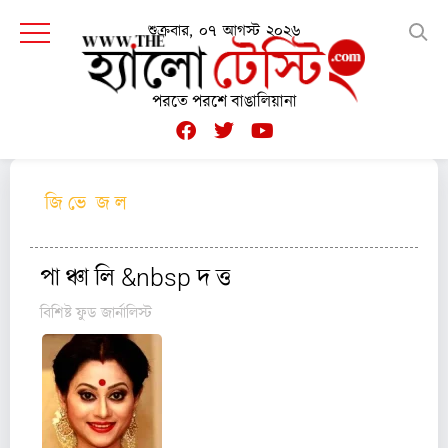
শুক্রবার, ০৭ আগস্ট ২০২৬
পরতে পরশে বাঙালিয়ানা
জি ভে জ ল
পা ঞ্চা লি &nbsp দ ত্ত
বিশিষ্ট ফুড জার্নালিস্ট