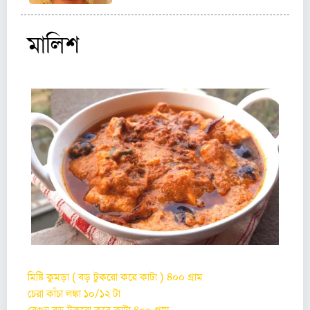
মালিশ
মিষ্টি কুমড়া ( বড় টুকরো করে কাটা ) ৪০০ গ্রাম
চেরা কাঁচা লঙ্কা ১০/১২ টা